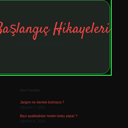
Başlangıç Hikayeleri
Taşınma maceralarıyla ilham bul!
Sidebar
tulipbet
elex
Son Yazılar
Jargon ne demek bulmaca ?
Ağustos 7, 2026
Bazı ayakkabılar neden koku yapar ?
Ağustos 6, 2026