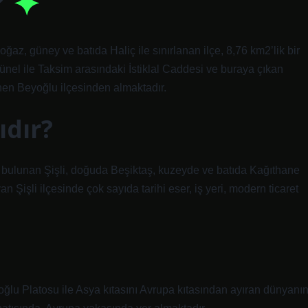
?
az, güney ve batıda Haliç ile sınırlanan ilçe, 8,76 km2’lik bir
nel ile Taksim arasındaki İstiklal Caddesi ve buraya çıkan
inen Beyoğlu ilçesinden almaktadır.
ıdır?
esi bulunan Şişli, doğuda Beşiktaş, kuzeyde ve batıda Kağıthane
Şişli ilçesinde çok sayıda tarihi eser, iş yeri, modern ticaret
ğlu Platosu ile Asya kıtasını Avrupa kıtasından ayıran dünyanı