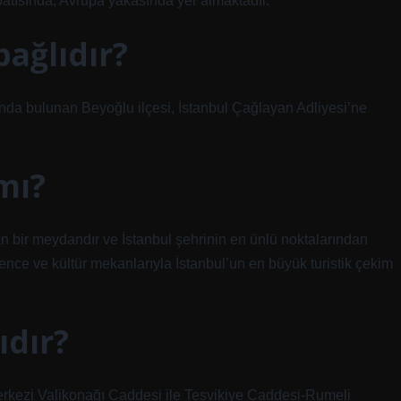
 batısında, Avrupa yakasında yer almaktadır.
bağlıdır?
sında bulunan Beyoğlu ilçesi, İstanbul Çağlayan Adliyesi’ne
mı?
 bir meydandır ve İstanbul şehrinin en ünlü noktalarından
ğlence ve kültür mekanlarıyla İstanbul’un en büyük turistik çekim
ıdır?
 Merkezi Valikonağı Caddesi ile Teşvikiye Caddesi-Rumeli