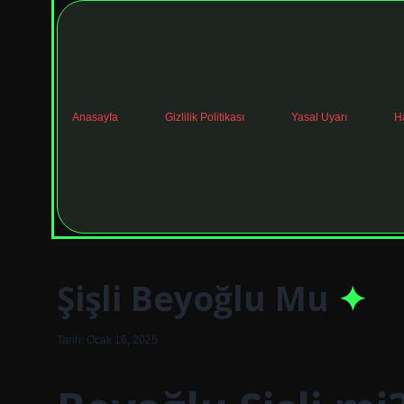
Anasayfa
Gizlilik Politikası
Yasal Uyarı
H
Şişli Beyoğlu Mu
Tarih: Ocak 16, 2025