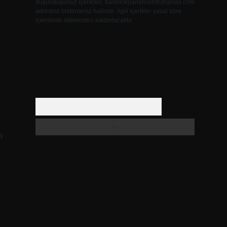
düşündüğünüz içerikleri,
backlinkpanelicomtr@gmail.com
adresine bildirmeniz halinde, ilgili içerikler yasal süre
içerisinde sitemizden kaldırılacaktır.
Arama
i