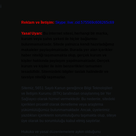
i
Reklam ve İletişim:
Skype: live:.cid.575569c608265c69
Yasal Uyarı:
Bu internet sitesi, herhangi bir marka,
kurum veya şahıs şirketi ile hiçbir bağlantısı
bulunmamaktadır. Sitede yalnızca kendi hazırladığımız
makaleler paylaşılmaktadır. Burada yer alan içerikler
haber niteliği taşımamakta olup, gerçek kurum ve
kişiler hakkında paylaşım yapılmamaktadır. Gerçek
kurum ve kişiler ile isim benzerlikleri tamamen
tesadüfidir. Sitemizdeki bilgiler taslak halindedir ve
tavsiye niteliği taşımazlar.
Sitemiz, 5651 Sayılı Kanun gereğince Bilgi Teknolojileri
ve İletişim Kurumu (BTK) tarafından onaylanmış bir Yer
Sağlayıcı olarak hizmet vermektedir. Bu nedenle, sitedeki
içerikleri proaktif olarak denetleme veya araştırma
yükümlülüğümüz bulunmamaktadır. Ancak, üyelerimiz
yazdıkları içeriklerin sorumluluğunu taşımakta olup, siteye
üye olarak bu sorumluluğu kabul etmiş sayılırlar.
Hukuka ve yasal düzenlemelere aykırı olduğunu