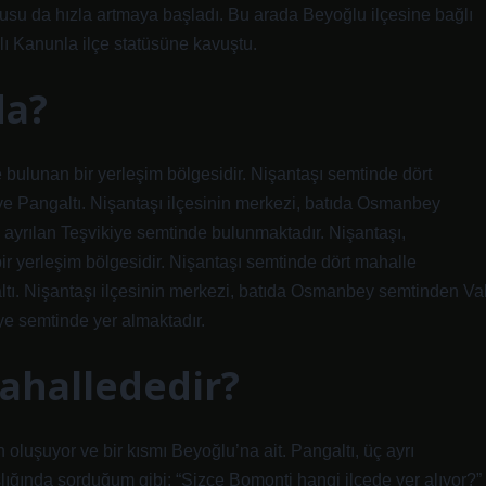
u da hızla artmaya başladı. Bu arada Beyoğlu ilçesine bağlı
ılı Kanunla ilçe statüsüne kavuştu.
da?
 bulunan bir yerleşim bölgesidir. Nişantaşı semtinde dört
 Pangaltı. Nişantaşı ilçesinin merkezi, batıda Osmanbey
ayrılan Teşvikiye semtinde bulunmaktadır. Nişantaşı,
ir yerleşim bölgesidir. Nişantaşı semtinde dört mahalle
ı. Nişantaşı ilçesinin merkezi, batıda Osmanbey semtinden Val
ye semtinde yer almaktadır.
mahallededir?
 oluşuyor ve bir kısmı Beyoğlu’na ait. Pangaltı, üç ayrı
lığında sorduğum gibi: “Sizce Bomonti hangi ilçede yer alıyor?”