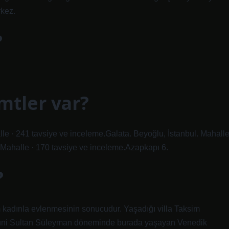
rkez.
?
mtler var?
lle · 241 tavsiye ve inceleme.Galata. Beyoğlu, İstanbul. Mahall
 Mahalle · 170 tavsiye ve inceleme.Azapkapı 6.
?
m kadınla evlenmesinin sonucudur. Yaşadığı villa Taksim
Kanuni Sultan Süleyman döneminde burada yaşayan Venedik