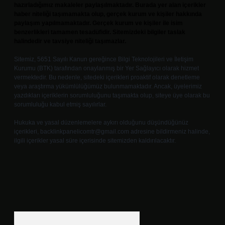
hazırladığımız makaleler paylaşılmaktadır. Burada yer alan içerikler
haber niteliği taşımamakta olup, gerçek kurum ve kişiler hakkında
paylaşım yapılmamaktadır. Gerçek kurum ve kişiler ile isim
benzerlikleri tamamen tesadüfidir. Sitemizdeki bilgiler taslak
halindedir ve tavsiye niteliği taşımazlar.
Sitemiz, 5651 Sayılı Kanun gereğince Bilgi Teknolojileri ve İletişim
Kurumu (BTK) tarafından onaylanmış bir Yer Sağlayıcı olarak hizmet
vermektedir. Bu nedenle, sitedeki içerikleri proaktif olarak denetleme
veya araştırma yükümlülüğümüz bulunmamaktadır. Ancak, üyelerimiz
yazdıkları içeriklerin sorumluluğunu taşımakta olup, siteye üye olarak bu
sorumluluğu kabul etmiş sayılırlar.
Hukuka ve yasal düzenlemelere aykırı olduğunu düşündüğünüz
içerikleri,
backlinkpanelicomtr@gmail.com
adresine bildirmeniz halinde,
ilgili içerikler yasal süre içerisinde sitemizden kaldırılacaktır.
Arama