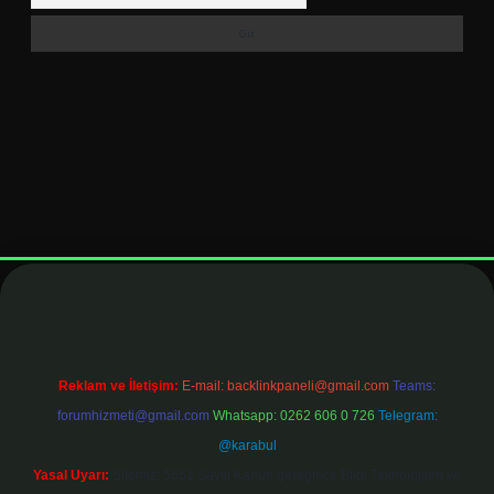
et
Reklam ve İletişim:
E-mail:
backlinkpaneli@gmail.com
Teams:
forumhizmeti@gmail.com
Whatsapp: 0262 606 0 726
Telegram:
@karabul
Yasal Uyarı:
Sitemiz, 5651 Sayılı Kanun gereğince Bilgi Teknolojileri ve