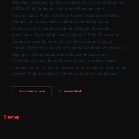
Beşiktaş ve Boğaz, güney ve batıda Haliç ile sınırlanan ilçe,
8,76 km2’lik bir alana sahip olup 45 mahalleden
oluşmaktadır. Adını, Tünel ile Taksim arasındaki İstiklal
Caddesi ve buraya çıkan yolların tanımladığı alanı
kapsayan Pera olarak da bilinen Beyoğlu ilçesinden
almaktadır. Şişli hangi semte bağlıdır? Şişli, İstanbul’un
Avrupa yakasında bir ilçedir. 25 ilçesi bulunan Şişli,
doğuda Beşiktaş, kuzeyde ve batıda Kağıthane ve güneyde
Beyoğlu ile komşudur. Denize kıyısı olmayan Şişli
ilçesinde çok sayıda tarihi eser, iş yeri, modern ticaret
merkezi, kültür ve sanat merkezi bulunmaktadır. Şişli hangi
tarafta? Şişli, Karadeniz’i Marmara Denizi’ne bağlayan…
Şişli
Devamını okuyun
Yorum Bırak
Beyoğlu
Mu
Sitemap