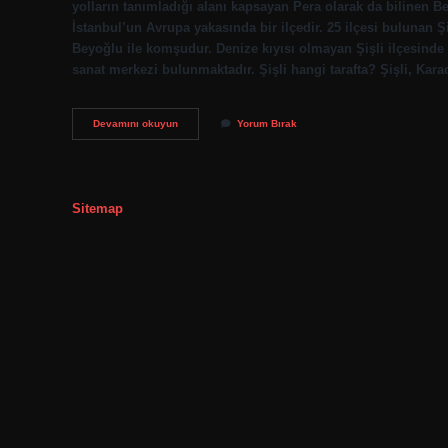
yolların tanımladığı alanı kapsayan Pera olarak da bilinen Be
İstanbul’un Avrupa yakasında bir ilçedir. 25 ilçesi bulunan 
Beyoğlu ile komşudur. Denize kıyısı olmayan Şişli ilçesinde ç
sanat merkezi bulunmaktadır. Şişli hangi tarafta? Şişli, Ka
Şişli
Devamını okuyun
Yorum Bırak
Beyoğlu
Mu
Sitemap