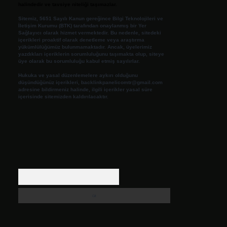
halindedir ve tavsiye niteliği taşımazlar.
Sitemiz, 5651 Sayılı Kanun gereğince Bilgi Teknolojileri ve
İletişim Kurumu (BTK) tarafından onaylanmış bir Yer
Sağlayıcı olarak hizmet vermektedir. Bu nedenle, sitedeki
içerikleri proaktif olarak denetleme veya araştırma
yükümlülüğümüz bulunmamaktadır. Ancak, üyelerimiz
yazdıkları içeriklerin sorumluluğunu taşımakta olup, siteye
üye olarak bu sorumluluğu kabul etmiş sayılırlar.
Hukuka ve yasal düzenlemelere aykırı olduğunu
düşündüğünüz içerikleri,
backlinkpanelicomtr@gmail.com
adresine bildirmeniz halinde, ilgili içerikler yasal süre
içerisinde sitemizden kaldırılacaktır.
Arama