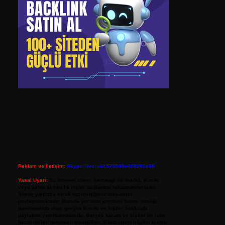
Reklam ve İletişim:
Skype: live:.cid.575569c608265c69
Yasal Uyarı:
Bu internet sitesi, herhangi bir marka, kurum
veya şahıs şirketi ile hiçbir bağlantısı bulunmamaktadır.
Sitede yalnızca kendi hazırladığımız makaleler
paylaşılmaktadır. Burada yer alan içerikler haber niteliği
taşımamakta olup, gerçek kurum ve kişiler hakkında
paylaşım yapılmamaktadır. Gerçek kurum ve kişiler ile isim
benzerlikleri tamamen tesadüfidir. Sitemizdeki bilgiler taslak