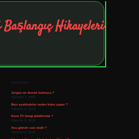
 Başlangıç Hikayeleri
Taşınma maceralarıyla ilham bul!
Sidebar
tulipbet
elexbett.net
Son Yazılar
Jargon ne demek bulmaca ?
Ağustos 7, 2026
Bazı ayakkabılar neden koku yapar ?
Ağustos 6, 2026
Kaos TV hangi platformda ?
Ağustos 5, 2026
Ava gitmek caiz midir ?
Ağustos 4, 2026