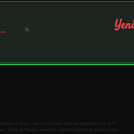
Yeni
ızda
iktaş ve Boğaz, güney ve batıda Haliç ile sınırlanan ilçe, 8,76
nı, Tünel ile Taksim arasındaki İstiklal Caddesi ve buraya çıkan