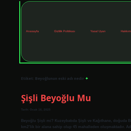
Anasayfa
Gizlilik Politikası
Yasal Uyarı
Hakkım
Etiket:
Beyoğlunun eski adı nedir
Şişli Beyoğlu Mu
Tarih: Ocak 16, 2025
Beyoğlu Şişli mi? Kuzeybatıda Şişli ve Kağıthane, doğuda Beş
km2’lik bir alana sahip olup 45 mahalleden oluşmaktadır. Adı