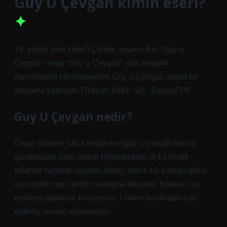
Guy U Çevgân kimin eseri?
16. yüzyıl şairi Lâmi’î Çelebi, tasavvufun “Gûy u
Çevgân” veya “Gûy u Çevgân” adlı alegorik
mesnevisini benimseyerek Gûy u Çevgân adıyla bir
mesnevi yazmıştır (Tezcan 1994: 54). -DosyaPDF
Guy U Çevgan nedir?
Divan şiirinde sıkça kullanılan gûy u çevgân oyunu
günümüzde polo olarak bilinmektedir. 4-10 kişilik
takımlar halinde oynanır. Amaç, belirli bir zaman dilimi
içerisinde topu rakibin kalesine atmaktır. Kökeni çok
eskilere dayanan bu oyunun Türkler tarafından icat
edilmiş olması mümkündür.