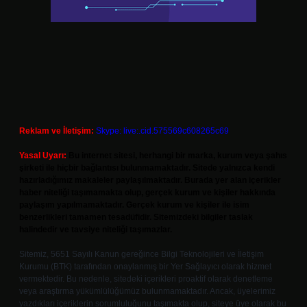
Reklam ve İletişim:
Skype: live:.cid.575569c608265c69
Yasal Uyarı:
Bu internet sitesi, herhangi bir marka, kurum veya şahıs
şirketi ile hiçbir bağlantısı bulunmamaktadır. Sitede yalnızca kendi
hazırladığımız makaleler paylaşılmaktadır. Burada yer alan içerikler
haber niteliği taşımamakta olup, gerçek kurum ve kişiler hakkında
paylaşım yapılmamaktadır. Gerçek kurum ve kişiler ile isim
benzerlikleri tamamen tesadüfidir. Sitemizdeki bilgiler taslak
halindedir ve tavsiye niteliği taşımazlar.
Sitemiz, 5651 Sayılı Kanun gereğince Bilgi Teknolojileri ve İletişim
Kurumu (BTK) tarafından onaylanmış bir Yer Sağlayıcı olarak hizmet
vermektedir. Bu nedenle, sitedeki içerikleri proaktif olarak denetleme
veya araştırma yükümlülüğümüz bulunmamaktadır. Ancak, üyelerimiz
yazdıkları içeriklerin sorumluluğunu taşımakta olup, siteye üye olarak bu