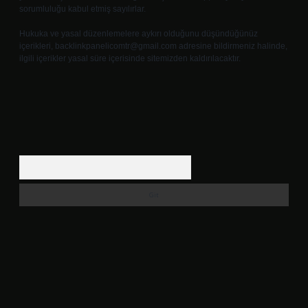
sorumluluğu kabul etmiş sayılırlar.
Hukuka ve yasal düzenlemelere aykırı olduğunu düşündüğünüz
içerikleri,
backlinkpanelicomtr@gmail.com
adresine bildirmeniz halinde,
ilgili içerikler yasal süre içerisinde sitemizden kaldırılacaktır.
Arama