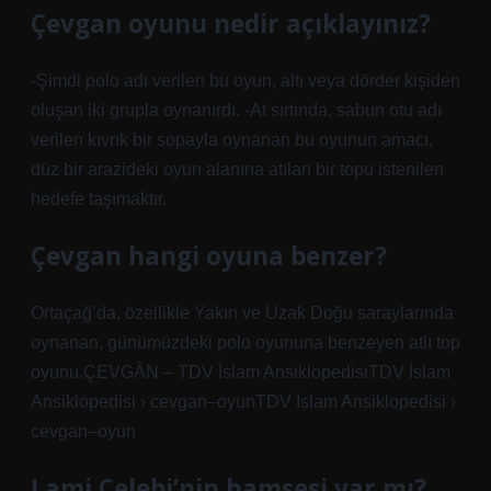
Çevgan oyunu nedir açıklayınız?
-Şimdi polo adı verilen bu oyun, altı veya dörder kişiden
oluşan iki grupla oynanırdı. -At sırtında, sabun otu adı
verilen kıvrık bir sopayla oynanan bu oyunun amacı,
düz bir arazideki oyun alanına atılan bir topu istenilen
hedefe taşımaktır.
Çevgan hangi oyuna benzer?
Ortaçağ’da, özellikle Yakın ve Uzak Doğu saraylarında
oynanan, günümüzdeki polo oyununa benzeyen atlı top
oyunu.ÇEVGÂN – TDV İslam AnsiklopedisiTDV İslam
Ansiklopedisi › cevgan–oyunTDV İslam Ansiklopedisi ›
cevgan–oyun
Lami Çelebi’nin hamsesi var mı?