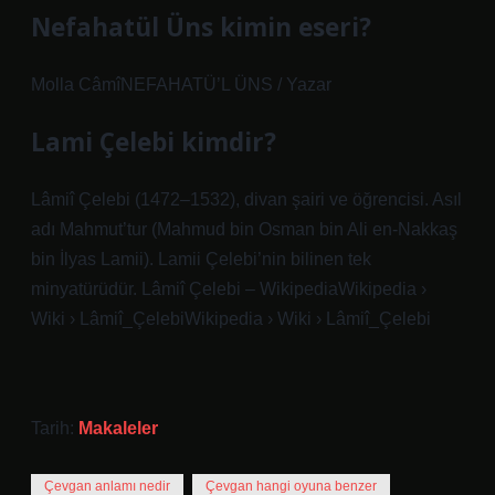
Nefahatül Üns kimin eseri?
Molla CâmîNEFAHATÜ’L ÜNS / Yazar
Lami Çelebi kimdir?
Lâmiî Çelebi (1472–1532), divan şairi ve öğrencisi. Asıl
adı Mahmut’tur (Mahmud bin Osman bin Ali en-Nakkaş
bin İlyas Lamii). Lamii Çelebi’nin bilinen tek
minyatürüdür. Lâmiî Çelebi – WikipediaWikipedia ›
Wiki › Lâmiî_ÇelebiWikipedia › Wiki › Lâmiî_Çelebi
Tarih:
Makaleler
Çevgan anlamı nedir
Çevgan hangi oyuna benzer