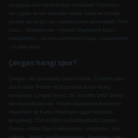
anlaşması olan bir Amerikan markasıdır. Polo Assn.,
her yaştan ve her kesimden erkek, kadın ve çocuğa
yönelik şık ve göz alıcı koleksiyonlar sunmaktadır. Polo
Assn. – Markalarımız – Aydınlı GrupAydınlı Grup ›
markalarımız › us-polo-assnAydınlı Grup › markalarımız
› us-polo-assn
Çevgan hangi spor?
Çevgan, atlı oyunlardan sadece biridir. Türklerin yanı
sıra Araplar, Persler ve Bizanslılar da bu oyunu
oynuyordu. Çevgan oyunu, 19. yüzyılda “polo” adıyla
tüm dünyada tanındı. Yüzyılın başlarında İngilizlerin
Afganistan ve Kuzey Hindistan’ı işgali sırasında
gerçekleşti. Türk Kültürü ve Edebiyatında Çevgan
Oyunu – Atalar Spor Federasyonu › Araştırma › turk-
culture… Atalar Spor Federasyonu › Araştırma › turk-.