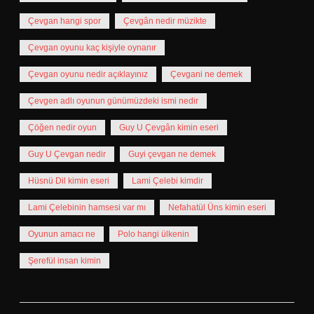
Çevgan hangi spor
Çevgân nedir müzikte
Çevgan oyunu kaç kişiyle oynanır
Çevgan oyunu nedir açıklayınız
Çevgani ne demek
Çevgen adlı oyunun günümüzdeki ismi nedir
Çöğen nedir oyun
Guy U Çevgân kimin eseri
Guy U Çevgan nedir
Guyi çevgan ne demek
Hüsnü Dil kimin eseri
Lami Çelebi kimdir
Lami Çelebinin hamsesi var mı
Nefahatül Üns kimin eseri
Oyunun amacı ne
Polo hangi ülkenin
Şerefül insan kimin