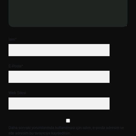
İsim*
E-Posta*
Web Sitesi
Daha sonraki yorumlarımda kullanılması için adım, e-posta adresim ve
site adresim bu tarayıcıya kaydedilsin.