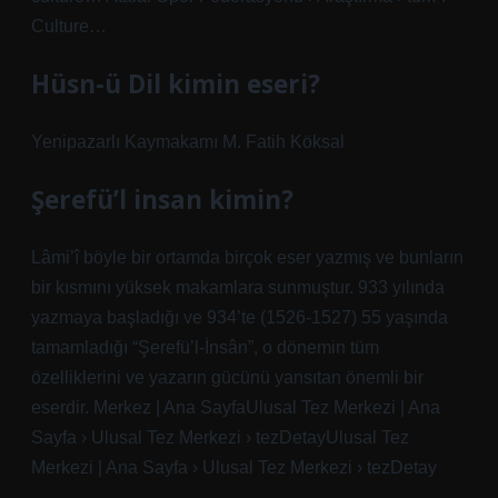
Culture…
Hüsn-ü Dil kimin eseri?
Yenipazarlı Kaymakamı M. Fatih Köksal
Şerefü’l insan kimin?
Lâmi’î böyle bir ortamda birçok eser yazmış ve bunların
bir kısmını yüksek makamlara sunmuştur. 933 yılında
yazmaya başladığı ve 934’te (1526-1527) 55 yaşında
tamamladığı “Şerefü’l-İnsân”, o dönemin tüm
özelliklerini ve yazarın gücünü yansıtan önemli bir
eserdir. Merkez | Ana SayfaUlusal Tez Merkezi | Ana
Sayfa › Ulusal Tez Merkezi › tezDetayUlusal Tez
Merkezi | Ana Sayfa › Ulusal Tez Merkezi › tezDetay