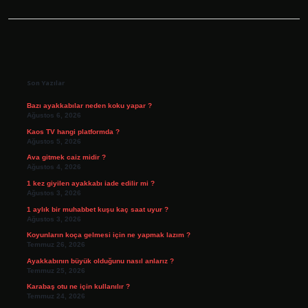
Sidebar
Son Yazılar
Bazı ayakkabılar neden koku yapar ?
Ağustos 6, 2026
Kaos TV hangi platformda ?
Ağustos 5, 2026
Ava gitmek caiz midir ?
Ağustos 4, 2026
1 kez giyilen ayakkabı iade edilir mi ?
Ağustos 3, 2026
1 aylık bir muhabbet kuşu kaç saat uyur ?
Ağustos 3, 2026
Koyunların koça gelmesi için ne yapmak lazım ?
Temmuz 26, 2026
Ayakkabının büyük olduğunu nasıl anlarız ?
Temmuz 25, 2026
Karabaş otu ne için kullanılır ?
Temmuz 24, 2026