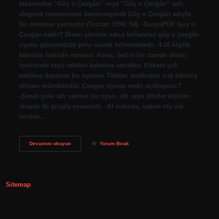
tasavvufun “Gûy u Çevgân” veya “Gûy u Çevgân” adlı
alegorik mesnevisini benimseyerek Gûy u Çevgân adıyla
bir mesnevi yazmıştır (Tezcan 1994: 54). -DosyaPDF Guy U
Çevgan nedir? Divan şiirinde sıkça kullanılan gûy u çevgân
oyunu günümüzde polo olarak bilinmektedir. 4-10 kişilik
takımlar halinde oynanır. Amaç, belirli bir zaman dilimi
içerisinde topu rakibin kalesine atmaktır. Kökeni çok
eskilere dayanan bu oyunun Türkler tarafından icat edilmiş
olması mümkündür. Çevgan oyunu nedir açıklayınız?
-Şimdi polo adı verilen bu oyun, altı veya dörder kişiden
oluşan iki grupla oynanırdı. -At sırtında, sabun otu adı
verilen…
Guyu
Devamını okuyun
Yorum Bırak
Çevgân
Kimin
Eseri
Sitemap