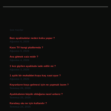
Sidebar
Son Yazılar
Bazı ayakkabılar neden koku yapar ?
Ağustos 6, 2026
Kaos TV hangi platformda ?
Ağustos 5, 2026
Ava gitmek caiz midir ?
Ağustos 4, 2026
1 kez giyilen ayakkabı iade edilir mi ?
Ağustos 3, 2026
1 aylık bir muhabbet kuşu kaç saat uyur ?
Ağustos 3, 2026
Koyunların koça gelmesi için ne yapmak lazım ?
Temmuz 26, 2026
Ayakkabının büyük olduğunu nasıl anlarız ?
Temmuz 25, 2026
Karabaş otu ne için kullanılır ?
Temmuz 24, 2026