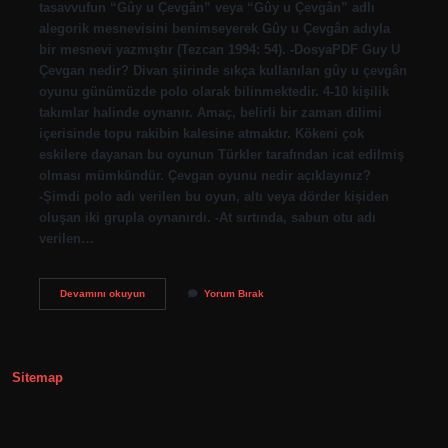
tasavvufun “Gûy u Çevgân” veya “Gûy u Çevgân” adlı
alegorik mesnevisini benimseyerek Gûy u Çevgân adıyla
bir mesnevi yazmıştır (Tezcan 1994: 54). -DosyaPDF Guy U
Çevgan nedir? Divan şiirinde sıkça kullanılan gûy u çevgân
oyunu günümüzde polo olarak bilinmektedir. 4-10 kişilik
takımlar halinde oynanır. Amaç, belirli bir zaman dilimi
içerisinde topu rakibin kalesine atmaktır. Kökeni çok
eskilere dayanan bu oyunun Türkler tarafından icat edilmiş
olması mümkündür. Çevgan oyunu nedir açıklayınız?
-Şimdi polo adı verilen bu oyun, altı veya dörder kişiden
oluşan iki grupla oynanırdı. -At sırtında, sabun otu adı
verilen…
Guyu
Devamını okuyun
Yorum Bırak
Çevgân
Kimin
Eseri
Sitemap