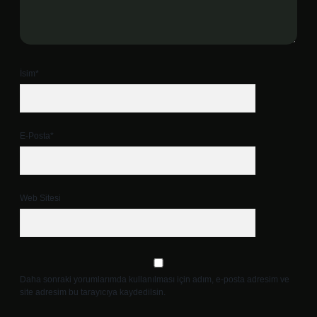
İsim*
E-Posta*
Web Sitesi
Daha sonraki yorumlarımda kullanılması için adım, e-posta adresim ve
site adresim bu tarayıcıya kaydedilsin.