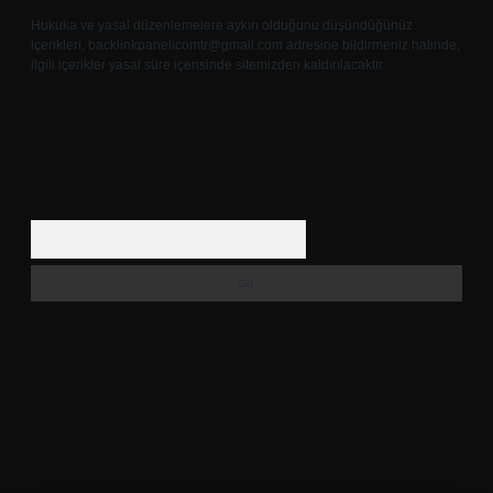
Hukuka ve yasal düzenlemelere aykırı olduğunu düşündüğünüz
içerikleri,
backlinkpanelicomtr@gmail.com
adresine bildirmeniz halinde,
ilgili içerikler yasal süre içerisinde sitemizden kaldırılacaktır.
Arama