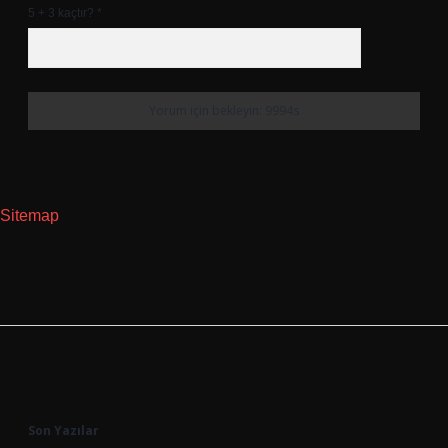
5 + 3 kaçtır?
*
Sitemap
Sidebar
Son Yazılar