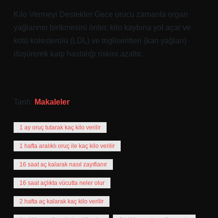
Kilo Vermeyi Destekler Gece orucu zamanla organ
yağlarının birikmesini önler, kilo kaybına yol açar ve
kötü kolesterolü (LDL) ve trigliseritleri (kan yağları)
düşürerek kalp hastalığı riskini azaltır.
Tarih:
Makaleler
1 ay oruç tutarak kaç kilo verilir
1 hafta aralıklı oruç ile kaç kilo verilir
16 saat aç kalarak nasıl zayıflanır
16 saat açlıkta vücutta neler olur
2 hafta aç kalarak kaç kilo verilir