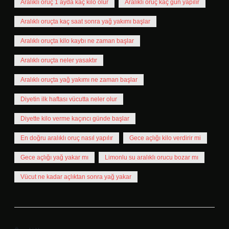
Aralıklı oruç 1 ayda kaç kilo olur
Aralıklı oruç kaç gün yapılır
Aralıklı oruçta kaç saat sonra yağ yakımı başlar
Aralıklı oruçta kilo kaybı ne zaman başlar
Aralıklı oruçta neler yasaktır
Aralıklı oruçta yağ yakımı ne zaman başlar
Diyetin ilk haftası vücutta neler olur
Diyette kilo verme kaçıncı günde başlar
En doğru aralıklı oruç nasıl yapılır
Gece açlığı kilo verdirir mi
Gece açlığı yağ yakar mı
Limonlu su aralıklı orucu bozar mı
Vücut ne kadar açlıktan sonra yağ yakar