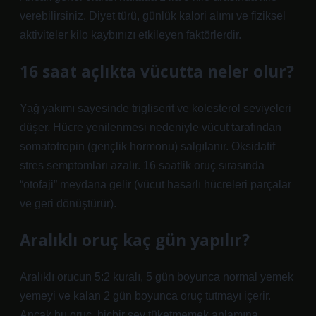
verebilirsiniz. Diyet türü, günlük kalori alımı ve fiziksel
aktiviteler kilo kaybınızı etkileyen faktörlerdir.
16 saat açlıkta vücutta neler olur?
Yağ yakımı sayesinde trigliserit ve kolesterol seviyeleri
düşer. Hücre yenilenmesi nedeniyle vücut tarafından
somatotropin (gençlik hormonu) salgılanır. Oksidatif
stres semptomları azalır. 16 saatlik oruç sırasında
“otofaji” meydana gelir (vücut hasarlı hücreleri parçalar
ve geri dönüştürür).
Aralıklı oruç kaç gün yapılır?
Aralıklı orucun 5:2 kuralı, 5 gün boyunca normal yemek
yemeyi ve kalan 2 gün boyunca oruç tutmayı içerir.
Ancak bu oruç, hiçbir şey tüketmemek anlamına