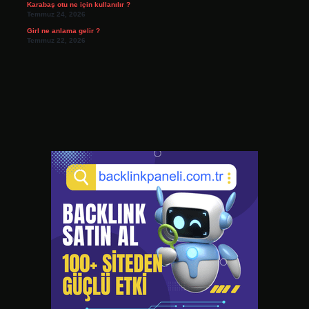
Karabaş otu ne için kullanılır ?
Temmuz 24, 2026
Girl ne anlama gelir ?
Temmuz 22, 2026