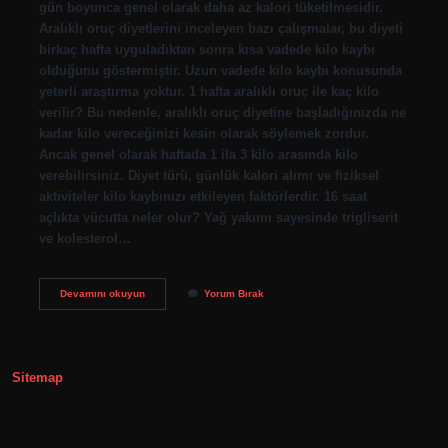
gün boyunca genel olarak daha az kalori tüketilmesidir.
Aralıklı oruç diyetlerini inceleyen bazı çalışmalar, bu diyeti
birkaç hafta uyguladıktan sonra kısa vadede kilo kaybı
olduğunu göstermiştir. Uzun vadede kilo kaybı konusunda
yeterli araştırma yoktur. 1 hafta aralıklı oruç ile kaç kilo
verilir? Bu nedenle, aralıklı oruç diyetine başladığınızda ne
kadar kilo vereceğinizi kesin olarak söylemek zordur.
Ancak genel olarak haftada 1 ila 3 kilo arasında kilo
verebilirsiniz. Diyet türü, günlük kalori alımı ve fiziksel
aktiviteler kilo kaybınızı etkileyen faktörlerdir. 16 saat
açlıkta vücutta neler olur? Yağ yakımı sayesinde trigliserit
ve kolesterol…
Aralıklı
Devamını okuyun
Yorum Bırak
Oruçta
Kaç
Günden
Sonra
Kilo
Sitemap
Verilir