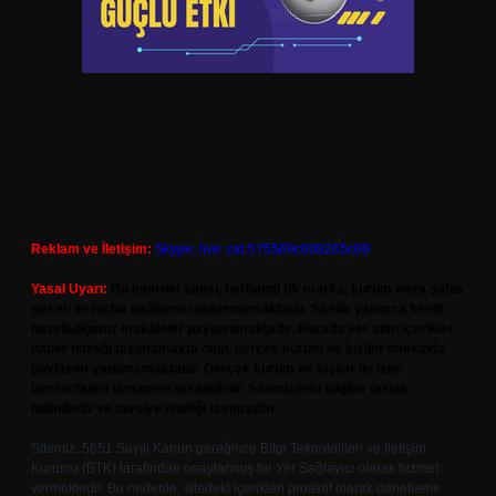
Reklam ve İletişim:
Skype: live:.cid.575569c608265c69
Yasal Uyarı:
Bu internet sitesi, herhangi bir marka, kurum veya şahıs
şirketi ile hiçbir bağlantısı bulunmamaktadır. Sitede yalnızca kendi
hazırladığımız makaleler paylaşılmaktadır. Burada yer alan içerikler
haber niteliği taşımamakta olup, gerçek kurum ve kişiler hakkında
paylaşım yapılmamaktadır. Gerçek kurum ve kişiler ile isim
benzerlikleri tamamen tesadüfidir. Sitemizdeki bilgiler taslak
halindedir ve tavsiye niteliği taşımazlar.
Sitemiz, 5651 Sayılı Kanun gereğince Bilgi Teknolojileri ve İletişim
Kurumu (BTK) tarafından onaylanmış bir Yer Sağlayıcı olarak hizmet
vermektedir. Bu nedenle, sitedeki içerikleri proaktif olarak denetleme