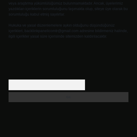
veya araştırma yükümlülüğümüz bulunmamaktadır. Ancak, üyelerimiz
yazdıkları içeriklerin sorumluluğunu taşımakta olup, siteye üye olarak bu
sorumluluğu kabul etmiş sayılırlar.
Hukuka ve yasal düzenlemelere aykırı olduğunu düşündüğünüz
içerikleri,
backlinkpanelicomtr@gmail.com
adresine bildirmeniz halinde,
ilgili içerikler yasal süre içerisinde sitemizden kaldırılacaktır.
Arama