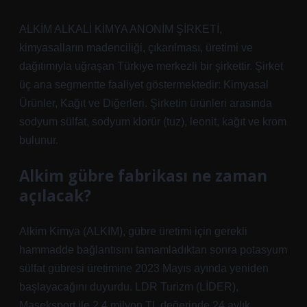
ALKİM ALKALİ KİMYA ANONİM ŞİRKETİ,
kimyasalların madenciliği, çıkarılması, üretimi ve
dağıtımıyla uğraşan Türkiye merkezli bir şirkettir. Şirket
üç ana segmentte faaliyet göstermektedir: Kimyasal
Ürünler, Kağıt ve Diğerleri. Şirketin ürünleri arasında
sodyum sülfat, sodyum klorür (tuz), leonit, kağıt ve krom
bulunur.
Alkim gübre fabrikası ne zaman
açılacak?
Alkim Kimya (ALKIM), gübre üretimi için gerekli
hammadde bağlantısını tamamladıktan sonra potasyum
sülfat gübresi üretimine 2023 Mayıs ayında yeniden
başlayacağını duyurdu. LDR Turizm (LİDER),
Maseksport ile 2,4 milyon TL değerinde 24 aylık