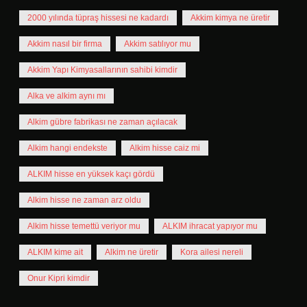
2000 yılında tüpraş hissesi ne kadardı
Akkim kimya ne üretir
Akkim nasıl bir firma
Akkim satılıyor mu
Akkim Yapı Kimyasallarının sahibi kimdir
Alka ve alkim aynı mı
Alkim gübre fabrikası ne zaman açılacak
Alkim hangi endekste
Alkim hisse caiz mi
ALKIM hisse en yüksek kaçı gördü
Alkim hisse ne zaman arz oldu
Alkim hisse temettü veriyor mu
ALKIM ihracat yapıyor mu
ALKIM kime ait
Alkim ne üretir
Kora ailesi nereli
Onur Kipri kimdir