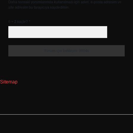
Daha sonraki yorumlarımda kullanılması için adım, e-posta adresim ve
site adresim bu tarayıcıya kaydedilsin.
6 + 2 kaçtır?
*
Sitemap