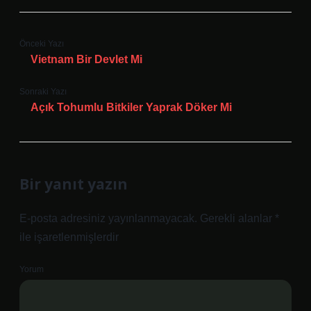
Önceki Yazı
Vietnam Bir Devlet Mi
Sonraki Yazı
Açık Tohumlu Bitkiler Yaprak Döker Mi
Bir yanıt yazın
E-posta adresiniz yayınlanmayacak.
Gerekli alanlar
*
ile işaretlenmişlerdir
Yorum