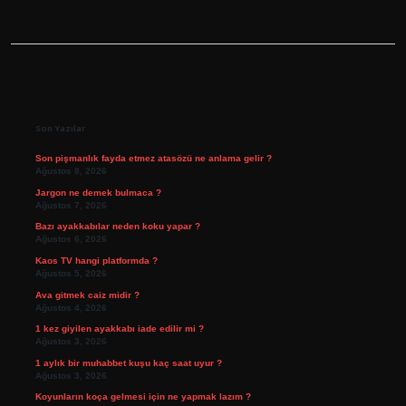
Sidebar
Son Yazılar
Son pişmanlık fayda etmez atasözü ne anlama gelir ?
Ağustos 8, 2026
Jargon ne demek bulmaca ?
Ağustos 7, 2026
Bazı ayakkabılar neden koku yapar ?
Ağustos 6, 2026
Kaos TV hangi platformda ?
Ağustos 5, 2026
Ava gitmek caiz midir ?
Ağustos 4, 2026
1 kez giyilen ayakkabı iade edilir mi ?
Ağustos 3, 2026
1 aylık bir muhabbet kuşu kaç saat uyur ?
Ağustos 3, 2026
Koyunların koça gelmesi için ne yapmak lazım ?