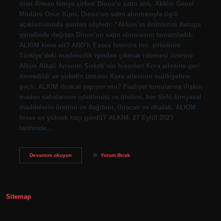
olan Alman kimya şirketi Dinox’u satın aldı. Akkim Genel
Müdürü Onur Kipri, Dinox’un satın alınmasıyla ilgili
açıklamasında şunları söyledi: “Akkim’in ürünlerini Avrupa
genelinde dağıtan Dinox’un satın alınmasını tamamladık.
ALKIM kime ait? ABD’li Essex Interore Inc. şirketinin
Türkiye’deki madencilik işinden çıkmak istemesi üzerine
Alkim Alkali Anonim Şirketi’nin hisseleri Kora ailesine geri
devredildi ve şirketin tamamı Kora ailesinin mülkiyetine
geçti. ALKIM ihracat yapıyor mu? Faaliyet konularına ilişkin
maden sahalarının işletilmesi ve üretimi, her türlü kimyasal
maddelerin üretimi ve dağıtımı, ihracatı ve ithalatı. ALKIM
hisse en yüksek kaçı gördü? ALKIM, 27 Eylül 2023
tarihinde…
Alkim
Devamını okuyun
Yorum Bırak
Satılıyor
Mu
Sitemap