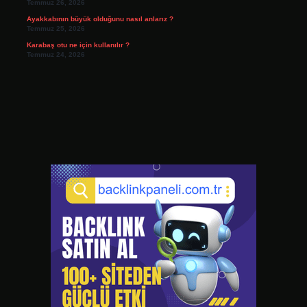
Temmuz 26, 2026
Ayakkabının büyük olduğunu nasıl anlarız ?
Temmuz 25, 2026
Karabaş otu ne için kullanılır ?
Temmuz 24, 2026