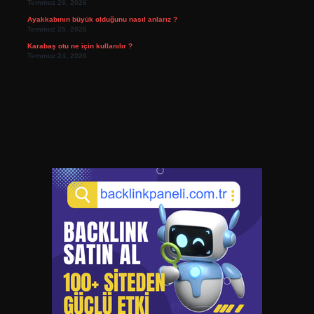
Temmuz 26, 2026
Ayakkabının büyük olduğunu nasıl anlarız ?
Temmuz 25, 2026
Karabaş otu ne için kullanılır ?
Temmuz 24, 2026