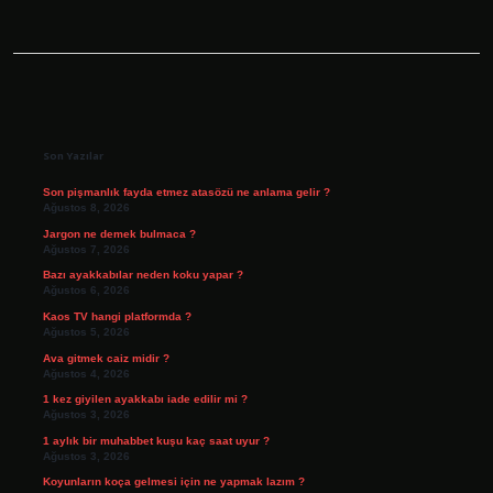
Sidebar
Son Yazılar
Son pişmanlık fayda etmez atasözü ne anlama gelir ?
Ağustos 8, 2026
Jargon ne demek bulmaca ?
Ağustos 7, 2026
Bazı ayakkabılar neden koku yapar ?
Ağustos 6, 2026
Kaos TV hangi platformda ?
Ağustos 5, 2026
Ava gitmek caiz midir ?
Ağustos 4, 2026
1 kez giyilen ayakkabı iade edilir mi ?
Ağustos 3, 2026
1 aylık bir muhabbet kuşu kaç saat uyur ?
Ağustos 3, 2026
Koyunların koça gelmesi için ne yapmak lazım ?