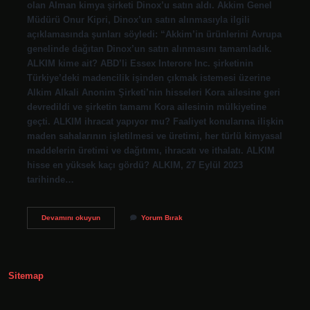
olan Alman kimya şirketi Dinox’u satın aldı. Akkim Genel
Müdürü Onur Kipri, Dinox’un satın alınmasıyla ilgili
açıklamasında şunları söyledi: “Akkim’in ürünlerini Avrupa
genelinde dağıtan Dinox’un satın alınmasını tamamladık.
ALKIM kime ait? ABD’li Essex Interore Inc. şirketinin
Türkiye’deki madencilik işinden çıkmak istemesi üzerine
Alkim Alkali Anonim Şirketi’nin hisseleri Kora ailesine geri
devredildi ve şirketin tamamı Kora ailesinin mülkiyetine
geçti. ALKIM ihracat yapıyor mu? Faaliyet konularına ilişkin
maden sahalarının işletilmesi ve üretimi, her türlü kimyasal
maddelerin üretimi ve dağıtımı, ihracatı ve ithalatı. ALKIM
hisse en yüksek kaçı gördü? ALKIM, 27 Eylül 2023
tarihinde…
Alkim
Devamını okuyun
Yorum Bırak
Satılıyor
Mu
Sitemap