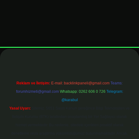
t
elexbett.net
Reklam ve İletişim:
E-mail:
backlinkpaneli@gmail.com
Teams:
forumhizmeti@gmail.com
Whatsapp: 0262 606 0 726
Telegram:
@karabul
Yasal Uyarı:
Sitemiz, 5651 Sayılı Kanun gereğince Bilgi Teknolojileri ve
İletişim Kurumu (BTK) tarafından onaylanmış bir Yer Sağlayıcı olarak
hizmet vermektedir. Bu nedenle, sitedeki içerikleri proaktif olarak
denetleme veya araştırma yükümlülüğümüz bulunmamaktadır. Ancak,