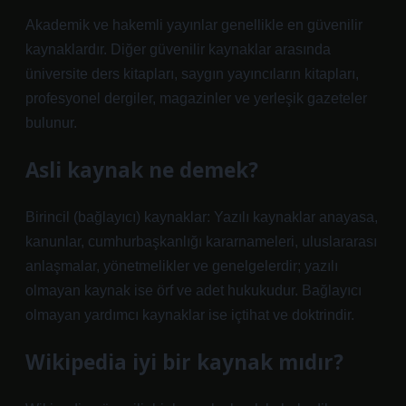
Akademik ve hakemli yayınlar genellikle en güvenilir
kaynaklardır. Diğer güvenilir kaynaklar arasında
üniversite ders kitapları, saygın yayıncıların kitapları,
profesyonel dergiler, magazinler ve yerleşik gazeteler
bulunur.
Asli kaynak ne demek?
Birincil (bağlayıcı) kaynaklar: Yazılı kaynaklar anayasa,
kanunlar, cumhurbaşkanlığı kararnameleri, uluslararası
anlaşmalar, yönetmelikler ve genelgelerdir; yazılı
olmayan kaynak ise örf ve adet hukukudur. Bağlayıcı
olmayan yardımcı kaynaklar ise içtihat ve doktrindir.
Wikipedia iyi bir kaynak mıdır?