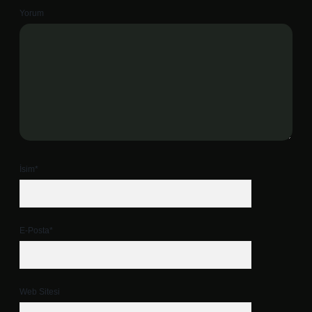
Yorum
İsim*
E-Posta*
Web Sitesi