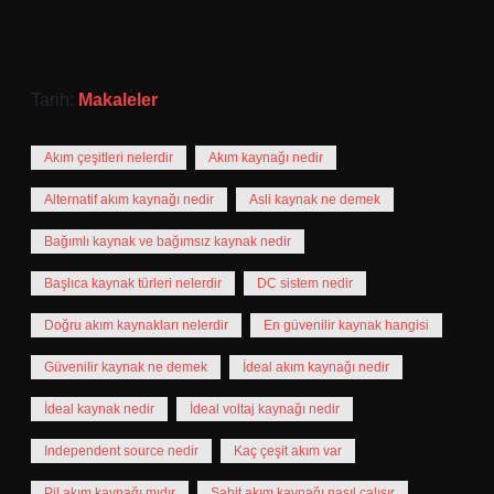
Tarih:
Makaleler
Akım çeşitleri nelerdir
Akım kaynağı nedir
Alternatif akım kaynağı nedir
Asli kaynak ne demek
Bağımlı kaynak ve bağımsız kaynak nedir
Başlıca kaynak türleri nelerdir
DC sistem nedir
Doğru akım kaynakları nelerdir
En güvenilir kaynak hangisi
Güvenilir kaynak ne demek
İdeal akım kaynağı nedir
İdeal kaynak nedir
İdeal voltaj kaynağı nedir
Independent source nedir
Kaç çeşit akım var
Pil akım kaynağı mıdır
Sabit akım kaynağı nasıl çalışır