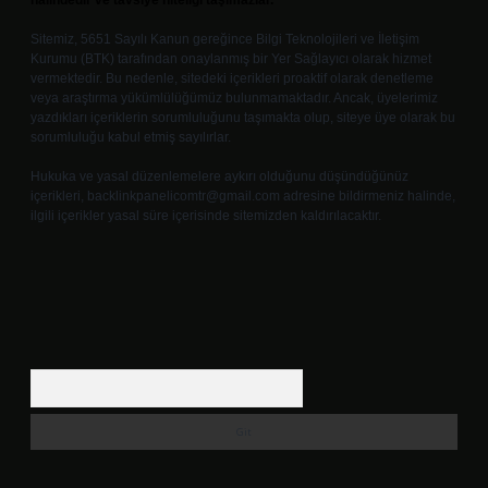
halindedir ve tavsiye niteliği taşımazlar.
Sitemiz, 5651 Sayılı Kanun gereğince Bilgi Teknolojileri ve İletişim
Kurumu (BTK) tarafından onaylanmış bir Yer Sağlayıcı olarak hizmet
vermektedir. Bu nedenle, sitedeki içerikleri proaktif olarak denetleme
veya araştırma yükümlülüğümüz bulunmamaktadır. Ancak, üyelerimiz
yazdıkları içeriklerin sorumluluğunu taşımakta olup, siteye üye olarak bu
sorumluluğu kabul etmiş sayılırlar.
Hukuka ve yasal düzenlemelere aykırı olduğunu düşündüğünüz
içerikleri,
backlinkpanelicomtr@gmail.com
adresine bildirmeniz halinde,
ilgili içerikler yasal süre içerisinde sitemizden kaldırılacaktır.
Arama