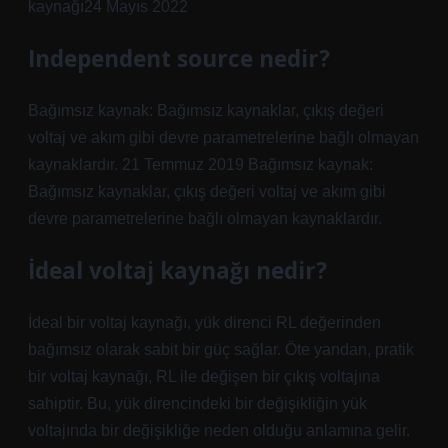
kaynağı24 Mayıs 2022
Independent source nedir?
Bağımsız kaynak: Bağımsız kaynaklar, çıkış değeri
voltaj ve akım gibi devre parametrelerine bağlı olmayan
kaynaklardır. 21 Temmuz 2019 Bağımsız kaynak:
Bağımsız kaynaklar, çıkış değeri voltaj ve akım gibi
devre parametrelerine bağlı olmayan kaynaklardır.
İdeal voltaj kaynağı nedir?
İdeal bir voltaj kaynağı, yük direnci RL değerinden
bağımsız olarak sabit bir güç sağlar. Öte yandan, pratik
bir voltaj kaynağı, RL ile değişen bir çıkış voltajına
sahiptir. Bu, yük direncindeki bir değişikliğin yük
voltajında ​​bir değişikliğe neden olduğu anlamına gelir.