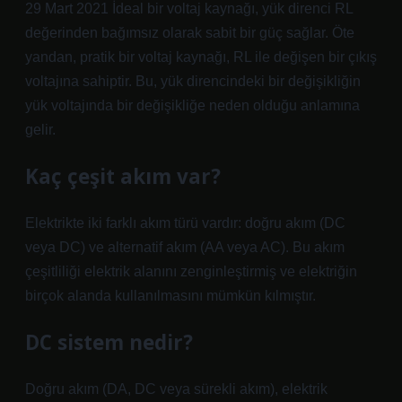
29 Mart 2021 İdeal bir voltaj kaynağı, yük direnci RL
değerinden bağımsız olarak sabit bir güç sağlar. Öte
yandan, pratik bir voltaj kaynağı, RL ile değişen bir çıkış
voltajına sahiptir. Bu, yük direncindeki bir değişikliğin
yük voltajında ​​bir değişikliğe neden olduğu anlamına
gelir.
Kaç çeşit akım var?
Elektrikte iki farklı akım türü vardır: doğru akım (DC
veya DC) ve alternatif akım (AA veya AC). Bu akım
çeşitliliği elektrik alanını zenginleştirmiş ve elektriğin
birçok alanda kullanılmasını mümkün kılmıştır.
DC sistem nedir?
Doğru akım (DA, DC veya sürekli akım), elektrik