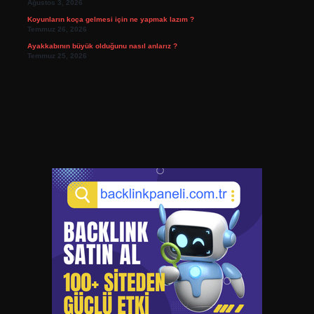
Ağustos 3, 2026
Koyunların koça gelmesi için ne yapmak lazım ?
Temmuz 26, 2026
Ayakkabının büyük olduğunu nasıl anlarız ?
Temmuz 25, 2026