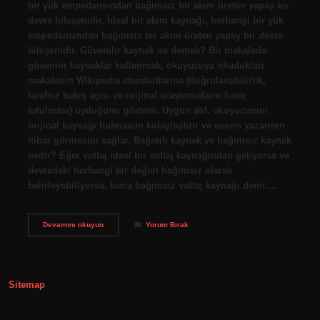
bir yük empedansından bağımsız bir akım üreten yapay bir
devre bileşenidir. İdeal bir akım kaynağı, herhangi bir yük
empedansından bağımsız bir akım üreten yapay bir devre
bileşenidir. Güvenilir kaynak ne demek? Bir makalede
güvenilir kaynaklar kullanmak, okuyucuya okudukları
makalenin Wikipedia standartlarına (doğrulanabilirlik,
tarafsız bakış açısı ve orijinal araştırmaların hariç
tutulması) uyduğunu gösterir. Uygun atıf, okuyucunun
orijinal kaynağı bulmasını kolaylaştırır ve eserin yazarının
itibar görmesini sağlar. Bağımlı kaynak ve bağımsız kaynak
nedir? Eğer voltaj ideal bir voltaj kaynağından geliyorsa ve
devredeki herhangi bir değeri bağımsız olarak
belirleyebiliyorsa, buna bağımsız voltaj kaynağı denir.…
Ideal
Devamını okuyun
Yorum Bırak
Kaynak
Ne
Demek
Sitemap