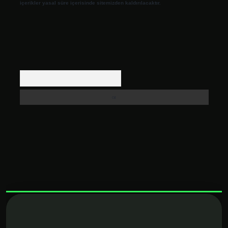
içerikler yasal süre içerisinde sitemizden kaldırılacaktır.
Arama
xbett.net