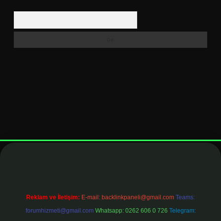
Arama
.net
Reklam ve İletişim:
E-mail:
backlinkpaneli@gmail.com
Teams:
forumhizmeti@gmail.com
Whatsapp: 0262 606 0 726
Telegram: