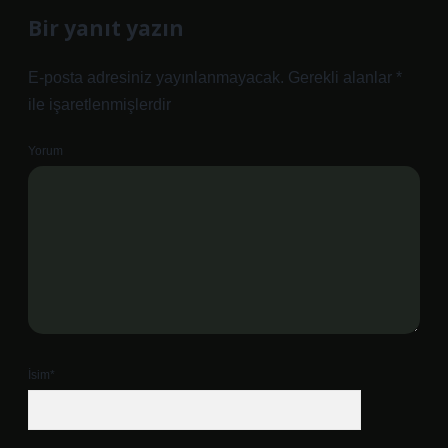
Bir yanıt yazın
E-posta adresiniz yayınlanmayacak.
Gerekli alanlar
*
ile işaretlenmişlerdir
Yorum
İsim*