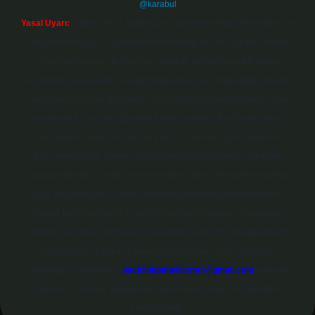
@karabul
Yasal Uyarı:
Sitemiz, 5651 Sayılı Kanun gereğince Bilgi Teknolojileri ve
İletişim Kurumu (BTK) tarafından onaylanmış bir Yer Sağlayıcı olarak
hizmet vermektedir. Bu nedenle, sitedeki içerikleri proaktif olarak
denetleme veya araştırma yükümlülüğümüz bulunmamaktadır. Ancak,
üyelerimiz yazdıkları içeriklerin sorumluluğunu taşımakta olup, siteye
üye olarak bu sorumluluğu kabul etmiş sayılırlar. Bu internet sitesi,
herhangi bir marka, kurum veya şahıs şirketi ile hiçbir bağlantısı
bulunmamaktadır. Sitede yalnızca kendi hazırladığımız makaleler
paylaşılmaktadır. Burada yer alan içerikler haber niteliği taşımamakta
olup, gerçek kurum ve kişiler hakkında paylaşım yapılmamaktadır.
Gerçek kurum ve kişiler ile isim benzerlikleri tamamen tesadüfidir.
Sitemiz, kar amacı gütmeyen ve tamamen ücretsiz bir bilgi paylaşım
platformudur. Hukuka ve yasal düzenlemelere aykırı olduğunu
düşündüğünüz içerikleri,
backlinkpanelicomtr@gmail.com
adresine
bildirmeniz halinde, ilgili içerikler yasal süre içerisinde sitemizden
kaldırılacaktır.