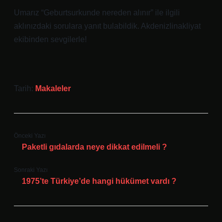
Umarız “Geburtsurkunde nereden alınır” ile ilgili
aklınızdaki sorulara yanıt bulabildik. Akdenizlinakliyat
ekibinden sevgilerle!
Tarih:
Makaleler
Önceki Yazı
Paketli gıdalarda neye dikkat edilmeli ?
Sonraki Yazı
1975’te Türkiye’de hangi hükümet vardı ?