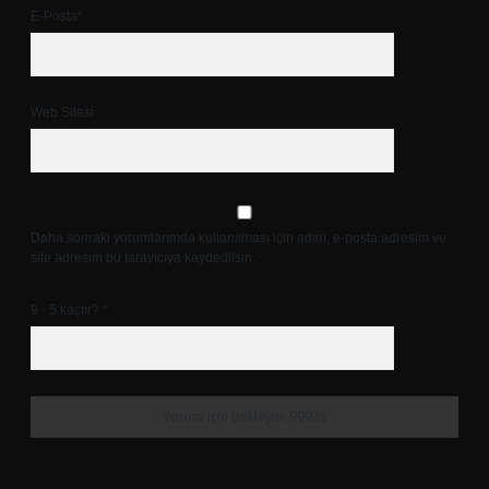
E-Posta*
Web Sitesi
Daha sonraki yorumlarımda kullanılması için adım, e-posta adresim ve
site adresim bu tarayıcıya kaydedilsin.
9 - 5 kaçtır?
*