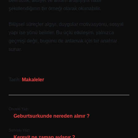
belirsizlik, aidiyet ve anlam arayışıyla nasıl
şekillendiğinin bir örneği olarak okunabilir.
Bilişsel süreçler algıyı, duygular motivasyonu, sosyal
yapı ise yönü belirler. Bu üçlü etkileşim, yalnızca
geçmişi değil, bugünü de anlamak için bir anahtar
sunar.
Tarih:
Makaleler
Önceki Yazı
Geburtsurkunde nereden alınır ?
Sonraki Yazı
Kerevit ne zaman avlanır ?