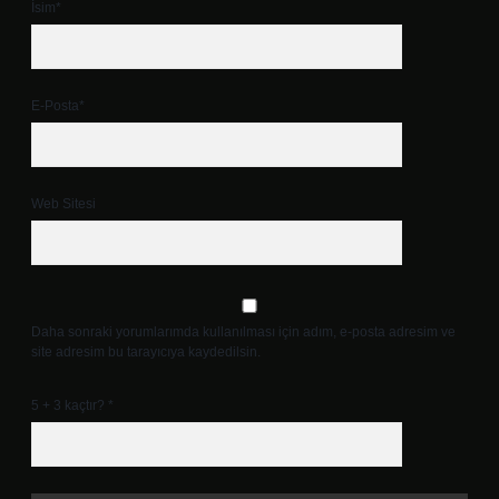
İsim*
E-Posta*
Web Sitesi
Daha sonraki yorumlarımda kullanılması için adım, e-posta adresim ve
site adresim bu tarayıcıya kaydedilsin.
5 + 3 kaçtır?
*