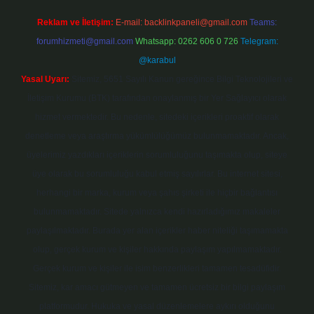
Reklam ve İletişim:
E-mail:
backlinkpaneli@gmail.com
Teams:
forumhizmeti@gmail.com
Whatsapp: 0262 606 0 726
Telegram:
@karabul
Yasal Uyarı:
Sitemiz, 5651 Sayılı Kanun gereğince Bilgi Teknolojileri ve
İletişim Kurumu (BTK) tarafından onaylanmış bir Yer Sağlayıcı olarak
hizmet vermektedir. Bu nedenle, sitedeki içerikleri proaktif olarak
denetleme veya araştırma yükümlülüğümüz bulunmamaktadır. Ancak,
üyelerimiz yazdıkları içeriklerin sorumluluğunu taşımakta olup, siteye
üye olarak bu sorumluluğu kabul etmiş sayılırlar. Bu internet sitesi,
herhangi bir marka, kurum veya şahıs şirketi ile hiçbir bağlantısı
bulunmamaktadır. Sitede yalnızca kendi hazırladığımız makaleler
paylaşılmaktadır. Burada yer alan içerikler haber niteliği taşımamakta
olup, gerçek kurum ve kişiler hakkında paylaşım yapılmamaktadır.
Gerçek kurum ve kişiler ile isim benzerlikleri tamamen tesadüfidir.
Sitemiz, kar amacı gütmeyen ve tamamen ücretsiz bir bilgi paylaşım
platformudur. Hukuka ve yasal düzenlemelere aykırı olduğunu