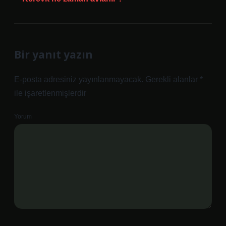
Bir yanıt yazın
E-posta adresiniz yayınlanmayacak.
Gerekli alanlar
*
ile işaretlenmişlerdir
Yorum