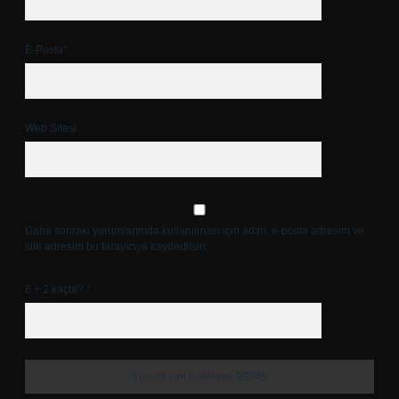
E-Posta*
Web Sitesi
Daha sonraki yorumlarımda kullanılması için adım, e-posta adresim ve
site adresim bu tarayıcıya kaydedilsin.
6 + 2 kaçtır?
*