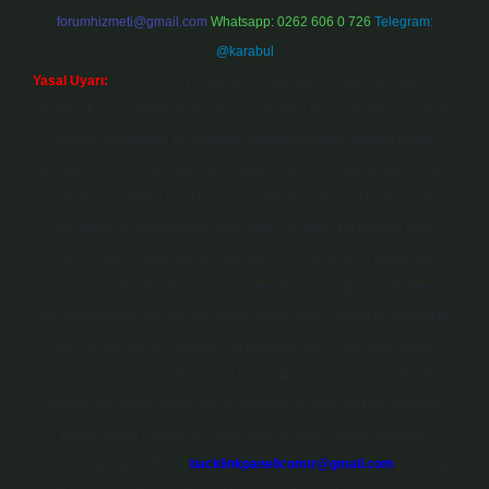
forumhizmeti@gmail.com
Whatsapp: 0262 606 0 726
Telegram:
@karabul
Yasal Uyarı:
Sitemiz, 5651 Sayılı Kanun gereğince Bilgi Teknolojileri ve
İletişim Kurumu (BTK) tarafından onaylanmış bir Yer Sağlayıcı olarak
hizmet vermektedir. Bu nedenle, sitedeki içerikleri proaktif olarak
denetleme veya araştırma yükümlülüğümüz bulunmamaktadır. Ancak,
üyelerimiz yazdıkları içeriklerin sorumluluğunu taşımakta olup, siteye
üye olarak bu sorumluluğu kabul etmiş sayılırlar. Bu internet sitesi,
herhangi bir marka, kurum veya şahıs şirketi ile hiçbir bağlantısı
bulunmamaktadır. Sitede yalnızca kendi hazırladığımız makaleler
paylaşılmaktadır. Burada yer alan içerikler haber niteliği taşımamakta
olup, gerçek kurum ve kişiler hakkında paylaşım yapılmamaktadır.
Gerçek kurum ve kişiler ile isim benzerlikleri tamamen tesadüfidir.
Sitemiz, kar amacı gütmeyen ve tamamen ücretsiz bir bilgi paylaşım
platformudur. Hukuka ve yasal düzenlemelere aykırı olduğunu
düşündüğünüz içerikleri,
backlinkpanelicomtr@gmail.com
adresine