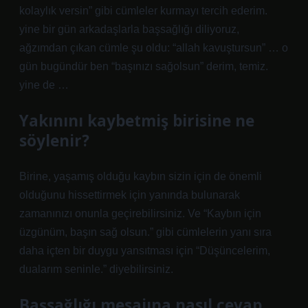
kolaylık versin” gibi cümleler kurmayı tercih ederim.
yine bir gün arkadaşlarla başsağlığı diliyoruz,
ağzımdan çıkan cümle şu oldu: “allah kavuştursun” … o
gün bugündür ben “başınızı sağolsun” derim, temiz.
yine de …
Yakınını kaybetmiş birisine ne
söylenir?
Birine, yaşamış olduğu kaybın sizin için de önemli
olduğunu hissettirmek için yanında bulunarak
zamanınızı onunla geçirebilirsiniz. Ve “Kaybın için
üzgünüm, başın sağ olsun.” gibi cümlelerin yanı sıra
daha içten bir duygu yansıtması için “Düşüncelerim,
dualarım seninle.” diyebilirsiniz.
Başsağlığı mesajına nasıl cevap