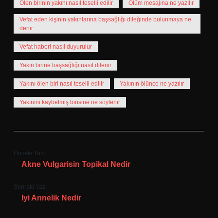
Ölen birinin yakını nasıl teselli edilir
Ölüm mesajına ne yazılır
Vefat eden kişinin yakınlarına başsağlığı dileğinde bulunmaya ne
denir
Vefat haberi nasıl duyurulur
Yakın birine başsağlığı nasıl dilenir
Yakını ölen biri nasıl teselli edilir
Yakının ölünce ne yazılır
Yakınını kaybetmiş birisine ne söylenir
Önceki Yazı
Akne Vulgarisin Topikal Nedir
Sonraki Yazı
Iyi Annelik Nedir