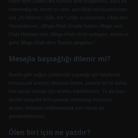
Nach dem Lesen des Korans wird festgestellt, dass es
notwendig ist, bereit zu sein, aus Allah mit Ausdrücken
wie „Al-Hükmü Lillâh, Inn“ Lillâh zu kommen. Über den
Verstorbenen: „Möge Allah Gnade haben; Möge sein
Platz Himmel sein; Möge Allah nicht verlegen, wohin er
geht; Möge Allah dem Taxirat vergeben “.
Mesajla başsağlığı dilenir mi?
Benim gibi yoğun çökkünlük yaşadığı için telefonda
konuşacak enerjisi olmayan birine, pekela bir yıl sonra
bile taziye mesajı için telefon edebilirsiniz. Ya da bazı
şeyleri karşılıklı konuşmada anımsatıp hüznünü,
acısını, özlemini tetiklememek için mesaj da
gönderebilirsiniz.
Ölen biri için ne yazılır?