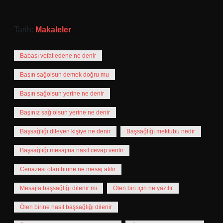
Tarih:
Makaleler
Babası vefat edene ne denir
Başın sağolsun demek doğru mu
Başın sağolsun yerine ne denir
Başınız sağ olsun yerine ne denir
Başsağlığı dileyen kişiye ne denir
Başsağlığı mektubu nedir
Başsağlığı mesajına nasıl cevap verilir
Cenazesi olan birine ne mesaj atılır
Mesajla başsağlığı dilenir mi
Ölen biri için ne yazılır
Ölen birine nasıl başsağlığı dilenir