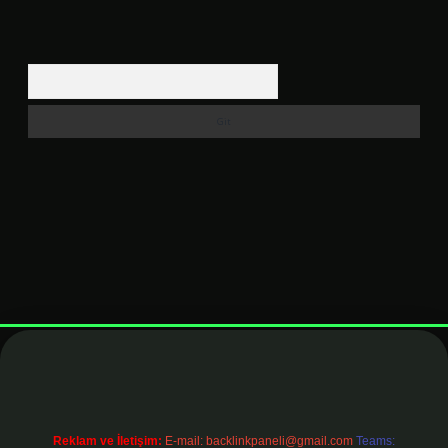
Arama
t
elexbett.net
Reklam ve İletişim:
E-mail:
backlinkpaneli@gmail.com
Teams: