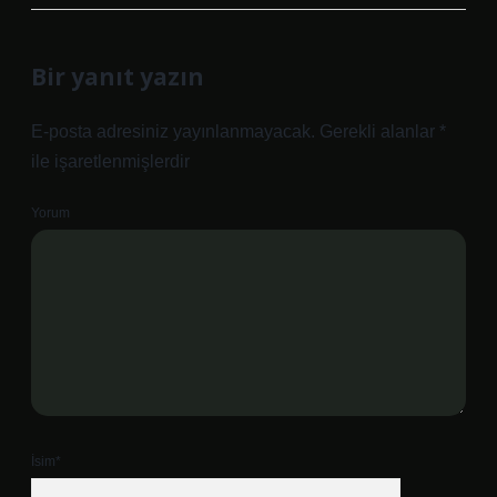
Bir yanıt yazın
E-posta adresiniz yayınlanmayacak.
Gerekli alanlar
*
ile işaretlenmişlerdir
Yorum
İsim*