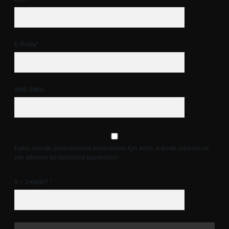
E-Posta*
Web Sitesi
Daha sonraki yorumlarımda kullanılması için adım, e-posta adresim ve
site adresim bu tarayıcıya kaydedilsin.
5 + 3 kaçtır?
*