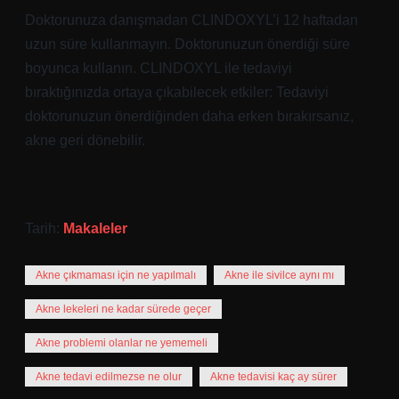
Doktorunuza danışmadan CLINDOXYL’i 12 haftadan
uzun süre kullanmayın. Doktorunuzun önerdiği süre
boyunca kullanın. CLINDOXYL ile tedaviyi
bıraktığınızda ortaya çıkabilecek etkiler: Tedaviyi
doktorunuzun önerdiğinden daha erken bırakırsanız,
akne geri dönebilir.
Tarih:
Makaleler
Akne çıkmaması için ne yapılmalı
Akne ile sivilce aynı mı
Akne lekeleri ne kadar sürede geçer
Akne problemi olanlar ne yememeli
Akne tedavi edilmezse ne olur
Akne tedavisi kaç ay sürer