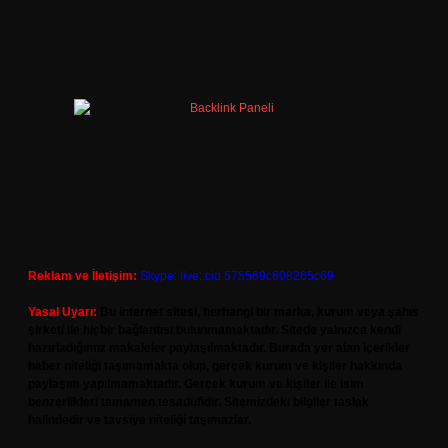
Reklam ve İletişim:
Skype: live:.cid.575569c608265c69
Yasal Uyarı:
Bu internet sitesi, herhangi bir marka, kurum veya şahıs
şirketi ile hiçbir bağlantısı bulunmamaktadır. Sitede yalnızca kendi
hazırladığımız makaleler paylaşılmaktadır. Burada yer alan içerikler
haber niteliği taşımamakta olup, gerçek kurum ve kişiler hakkında
paylaşım yapılmamaktadır. Gerçek kurum ve kişiler ile isim
benzerlikleri tamamen tesadüfidir. Sitemizdeki bilgiler taslak
halindedir ve tavsiye niteliği taşımazlar.