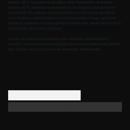
Sitemiz, 5651 Sayılı Kanun gereğince Bilgi Teknolojileri ve İletişim
Kurumu (BTK) tarafından onaylanmış bir Yer Sağlayıcı olarak hizmet
vermektedir. Bu nedenle, sitedeki içerikleri proaktif olarak denetleme
veya araştırma yükümlülüğümüz bulunmamaktadır. Ancak, üyelerimiz
yazdıkları içeriklerin sorumluluğunu taşımakta olup, siteye üye olarak bu
sorumluluğu kabul etmiş sayılırlar.
Hukuka ve yasal düzenlemelere aykırı olduğunu düşündüğünüz
içerikleri,
backlinkpanelicomtr@gmail.com
adresine bildirmeniz halinde,
ilgili içerikler yasal süre içerisinde sitemizden kaldırılacaktır.
Arama