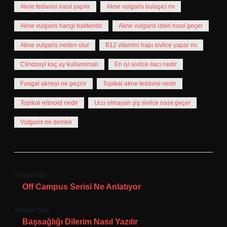
Akne tedavisi nasıl yapılır
Akne vulgaris bulaşıcı mı
Akne vulgaris hangi bakteridir
Akne vulgaris izleri nasıl geçer
Akne vulgaris neden olur
B12 vitamini hapı sivilce yapar mı
Clindoxyl kaç ay kullanılmalı
En iyi sivilce ilacı nedir
Fungal akneyi ne geçirir
Topikal akne tedavisi nedir
Topikal retinoid nedir
Ucu olmayan şiş sivilce nasıl geçer
Vulgaris ne demek
Önceki Yazı
Off Campus Serisi Ne Anlatıyor
Sonraki Yazı
Başsağlığı Dilerim Nasıl Yazılır