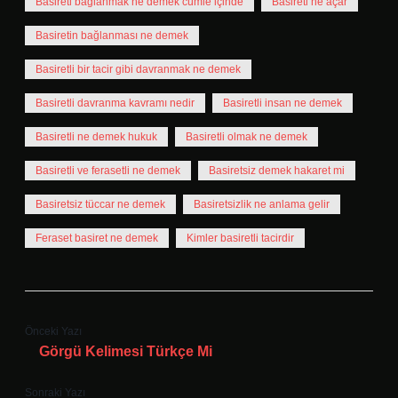
Basireti bağlanmak ne demek cümle içinde
Basireti ne açar
Basiretin bağlanması ne demek
Basiretli bir tacir gibi davranmak ne demek
Basiretli davranma kavramı nedir
Basiretli insan ne demek
Basiretli ne demek hukuk
Basiretli olmak ne demek
Basiretli ve ferasetli ne demek
Basiretsiz demek hakaret mi
Basiretsiz tüccar ne demek
Basiretsizlik ne anlama gelir
Feraset basiret ne demek
Kimler basiretli tacirdir
Önceki Yazı
Görgü Kelimesi Türkçe Mi
Sonraki Yazı