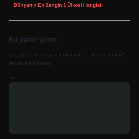
Dünyanın En Zengin 1 Ülkesi Hangisi
Bir yanıt yazın
E-posta adresiniz yayınlanmayacak.
Gerekli alanlar
*
ile işaretlenmişlerdir
Yorum