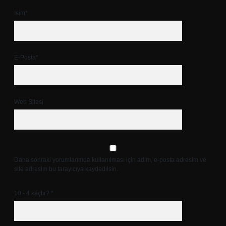
İsim*
E-Posta*
Web Sitesi
Daha sonraki yorumlarımda kullanılması için adım, e-posta adresim ve
site adresim bu tarayıcıya kaydedilsin.
10 - 4 kaçtır?
*