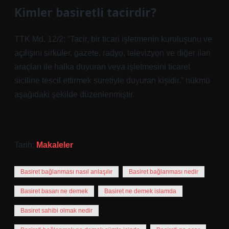
Kimler basiretli tacirdir?
TTK Md. 12/2; “Tacir, bir ticari işletmenin kuruluşunu ve
açılışını sirküler, gazete, radyo, televizyon ve diğer ilan
araçları ile halka duyuran veya işletmesini ticaret
siciline tescil ettirmek suretiyle duyuran kişidir.” hükmü
aşağıdaki şekilde düzenlenmiştir.
Tarih:
Makaleler
Basiret bağlanması nasıl anlaşılır
Basiret bağlanması nedir
Basiret basarı ne demek
Basiret ne demek islamda
Basiret sahibi olmak nedir