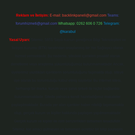
Reklam ve İletişim:
E-mail:
backlinkpaneli@gmail.com
Teams:
forumhizmeti@gmail.com
Whatsapp: 0262 606 0 726
Telegram:
@karabul
Yasal Uyarı:
Sitemiz, 5651 Sayılı Kanun gereğince Bilgi Teknolojileri ve
İletişim Kurumu (BTK) tarafından onaylanmış bir Yer Sağlayıcı olarak
hizmet vermektedir. Bu nedenle, sitedeki içerikleri proaktif olarak
denetleme veya araştırma yükümlülüğümüz bulunmamaktadır. Ancak,
üyelerimiz yazdıkları içeriklerin sorumluluğunu taşımakta olup, siteye
üye olarak bu sorumluluğu kabul etmiş sayılırlar. Bu internet sitesi,
herhangi bir marka, kurum veya şahıs şirketi ile hiçbir bağlantısı
bulunmamaktadır. Sitede yalnızca kendi hazırladığımız makaleler
paylaşılmaktadır. Burada yer alan içerikler haber niteliği taşımamakta
olup, gerçek kurum ve kişiler hakkında paylaşım yapılmamaktadır.
Gerçek kurum ve kişiler ile isim benzerlikleri tamamen tesadüfidir.
Sitemiz, kar amacı gütmeyen ve tamamen ücretsiz bir bilgi paylaşım