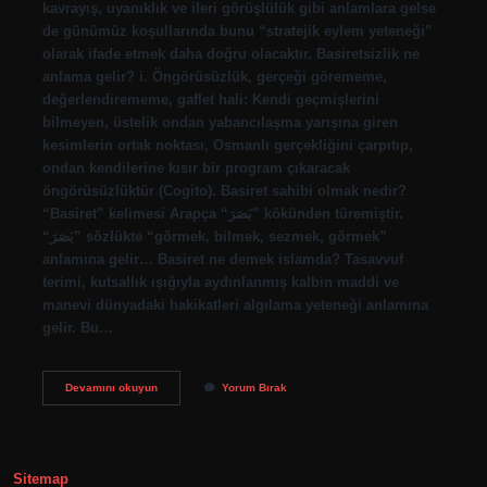
kavrayış, uyanıklık ve ileri görüşlülük gibi anlamlara gelse
de günümüz koşullarında bunu “stratejik eylem yeteneği”
olarak ifade etmek daha doğru olacaktır. Basiretsizlik ne
anlama gelir? i. Öngörüsüzlük, gerçeği görememe,
değerlendirememe, gaflet hali: Kendi geçmişlerini
bilmeyen, üstelik ondan yabancılaşma yarışına giren
kesimlerin ortak noktası, Osmanlı gerçekliğini çarpıtıp,
ondan kendilerine kısır bir program çıkaracak
öngörüsüzlüktür (Cogito). Basiret sahibi olmak nedir?
“Basiret” kelimesi Arapça “بَصَرَ” kökünden türemiştir.
“بَصَرَ” sözlükte “görmek, bilmek, sezmek, görmek”
anlamına gelir… Basiret ne demek islamda? Tasavvuf
terimi, kutsallık ışığıyla aydınlanmış kalbin maddi ve
manevi dünyadaki hakikatleri algılama yeteneği anlamına
gelir. Bu…
Basiretsiz
Devamını okuyun
Yorum Bırak
Kimlere
Denir
Sitemap