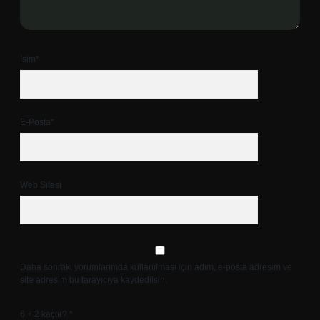
İsim*
E-Posta*
Web Sitesi
Daha sonraki yorumlarımda kullanılması için adım, e-posta adresim ve
site adresim bu tarayıcıya kaydedilsin.
6 + 2 kaçtır?
*