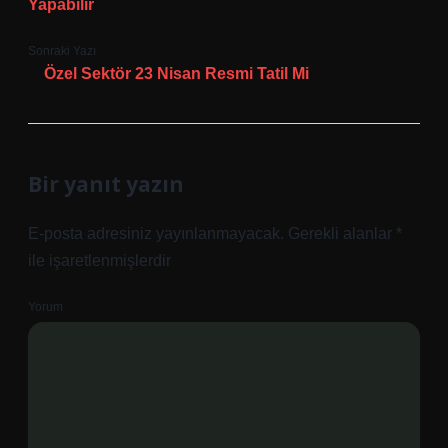
Yapabilir
Sonraki Yazı
Özel Sektör 23 Nisan Resmi Tatil Mi
Bir yanıt yazın
E-posta adresiniz yayınlanmayacak.
Gerekli alanlar
*
ile işaretlenmişlerdir
Yorum