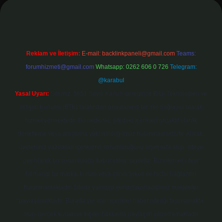
Reklam ve İletişim:
E-mail:
backlinkpaneli@gmail.com
Teams:
forumhizmeti@gmail.com
Whatsapp: 0262 606 0 726
Telegram:
@karabul
Yasal Uyarı:
Sitemiz, 5651 Sayılı Kanun gereğince Bilgi Teknolojileri ve
İletişim Kurumu (BTK) tarafından onaylanmış bir Yer Sağlayıcı olarak
hizmet vermektedir. Bu nedenle, sitedeki içerikleri proaktif olarak
denetleme veya araştırma yükümlülüğümüz bulunmamaktadır. Ancak,
üyelerimiz yazdıkları içeriklerin sorumluluğunu taşımakta olup, siteye
üye olarak bu sorumluluğu kabul etmiş sayılırlar. Bu internet sitesi,
herhangi bir marka, kurum veya şahıs şirketi ile hiçbir bağlantısı
bulunmamaktadır. Sitede yalnızca kendi hazırladığımız makaleler
paylaşılmaktadır. Burada yer alan içerikler haber niteliği taşımamakta
olup, gerçek kurum ve kişiler hakkında paylaşım yapılmamaktadır.