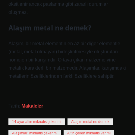
oksitlenir ancak paslanma gibi zararlı durumlar
oluşmaz.
Alaşım metal ne demek?
Alaşım, bir metal elementin en az bir diğer elementle
(metal, metal olmayan) birleştirilmesiyle oluşturulan
homojen bir karışımdır. Ortaya çıkan malzeme yine
metalik karakterli bir malzemedir. Alaşımlar, karışımdaki
metallerin özelliklerinden farklı özelliklere sahiptir.
Tarih:
Makaleler
14 ayar altın mıknatıs çeker mi
Alaşım metal ne demek
Alaşımları mıknatıs çeker mi
Altın çeken mıknatıs var mı