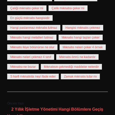
Çeliği mıknatıs çeker mi
Çelik mıknatısı çeker mi
En güçlü mıknatıs hangisidir
Hangi paslanmaz mıknatıs tutmaz
Hangisi mıknatıs çekmez
Mıknatıs hangi metalleri tutmaz
Mıknatıs hangi taşları çeker
Mıknatıs ikiye bölünürse ne olur
Mıknatıs neleri çeker 4 örnek
Mıknatıs neleri çekmez 4 sınıf
Mıknatıs ömrü ne kadardır
Mıknatısı ne bozar
Mıknatısın çekmediği maddeler nelerdir
S harfi mıknatısta neyi ifade eder
Zamak mıknatıs tutar mı
Önceki Yazı
2 Yıllık İŞletme Yönetimi Hangi Bölümlere Geçiş