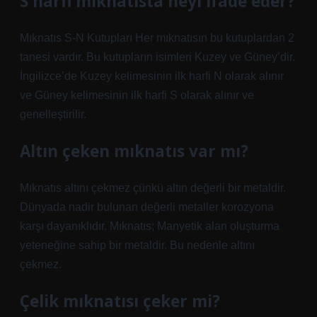
S harfi mıknatısta neyi ifade eder?
Mıknatıs S-N Kutupları Her mıknatısın bu kutuplardan 2
tanesi vardır. Bu kutupların isimleri Kuzey ve Güney’dir.
İngilizce’de Kuzey kelimesinin ilk harfi N olarak alınır
ve Güney kelimesinin ilk harfi S olarak alınır ve
genelleştirilir.
Altın çeken mıknatıs var mı?
Mıknatıs altını çekmez çünkü altın değerli bir metaldir.
Dünyada nadir bulunan değerli metaller korozyona
karşı dayanıklıdır. Mıknatıs; Manyetik alan oluşturma
yeteneğine sahip bir metaldir. Bu nedenle altını
çekmez.
Çelik mıknatısı çeker mi?