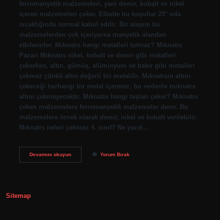
ferromanyetik malzemeleri, yani demir, kobalt ve nikel
içeren malzemeleri çeker. Elbette bu koşullar 25° oda
sıcaklığında normal kabul edilir. Bir alaşım bu
malzemelerden çok içeriyorsa manyetik alandan
etkilenirler. Mıknatıs hangi metalleri tutmaz? Mıknatıs
Pazarı Mıknatıs nikel, kobalt ve demir gibi metalleri
çekerken, altın, gümüş, alüminyum ve bakır gibi metalleri
çekmez çünkü altın değerli bir metaldir. Mıknatısın altını
çekeceği herhangi bir metal içermez, bu nedenle mıknatıs
altını çekmeyecektir. Mıknatıs hangi taşları çeker? Mıknatıs
çeken malzemelere ferromanyetik malzemeler denir. Bu
malzemelere örnek olarak demir, nikel ve kobalt verilebilir.
Mıknatıs neleri çekmez 4. sınıf? Ne yazık…
Alaşımlar
Devamını okuyun
Yorum Bırak
Mıknatısla
Çekilir
Mi
Sitemap