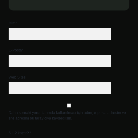
İsim*
E-Posta*
Web Sitesi
Daha sonraki yorumlarımda kullanılması için adım, e-posta adresim ve
site adresim bu tarayıcıya kaydedilsin.
6 + 2 kaçtır?
*