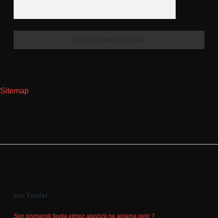
Sitemap
Sidebar
Son Yazılar
Son pişmanlık fayda etmez atasözü ne anlama gelir ?