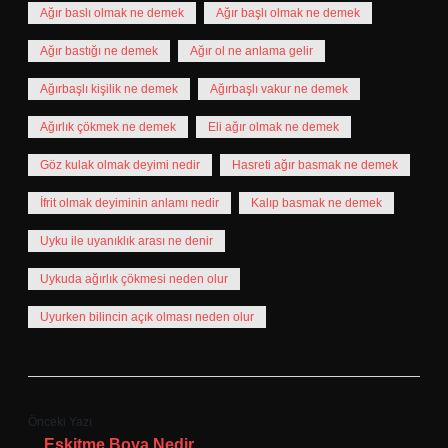
Ağır baslı olmak ne demek
Ağır başlı olmak ne demek
Ağır bastığı ne demek
Ağır ol ne anlama gelir
Ağırbaşlı kişilik ne demek
Ağırbaşlı vakur ne demek
Ağırlık çökmek ne demek
Eli ağır olmak ne demek
Göz kulak olmak deyimi nedir
Hasreti ağır basmak ne demek
İfrit olmak deyiminin anlamı nedir
Kalıp basmak ne demek
Uyku ile uyanıklık arası ne denir
Uykuda ağırlık çökmesi neden olur
Uyurken bilincin açık olması neden olur
Önceki Yazı
Eskitme Boya Nedir