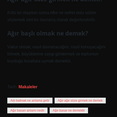
Kötü bir olaydan sonra öfke ve nefret dolu sözler
söylemek sert bir davranış olarak değerlendirilir.
Ağır başlı olmak ne demek?
Vakur olmak; nasıl davranacağını, nasıl konuşacağını
bilmek, büyüklerine saygı göstermek ve toplumun
koyduğu kurallara uymak demektir.
Tarih:
Makaleler
Adı batmak ne anlama gelir
Ağır ağır söze girmek ne demek
Ağır basan anlamı nedir
Ağır basar ne demektir