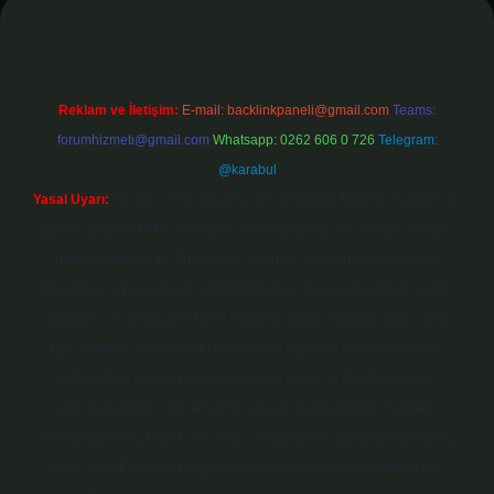
Reklam ve İletişim:
E-mail:
backlinkpaneli@gmail.com
Teams:
forumhizmeti@gmail.com
Whatsapp: 0262 606 0 726
Telegram:
@karabul
Yasal Uyarı:
Sitemiz, 5651 Sayılı Kanun gereğince Bilgi Teknolojileri ve
İletişim Kurumu (BTK) tarafından onaylanmış bir Yer Sağlayıcı olarak
hizmet vermektedir. Bu nedenle, sitedeki içerikleri proaktif olarak
denetleme veya araştırma yükümlülüğümüz bulunmamaktadır. Ancak,
üyelerimiz yazdıkları içeriklerin sorumluluğunu taşımakta olup, siteye
üye olarak bu sorumluluğu kabul etmiş sayılırlar. Bu internet sitesi,
herhangi bir marka, kurum veya şahıs şirketi ile hiçbir bağlantısı
bulunmamaktadır. Sitede yalnızca kendi hazırladığımız makaleler
paylaşılmaktadır. Burada yer alan içerikler haber niteliği taşımamakta
olup, gerçek kurum ve kişiler hakkında paylaşım yapılmamaktadır.