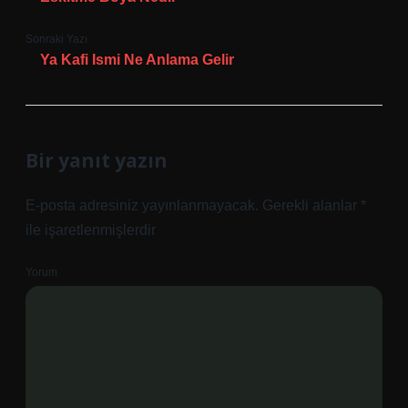
Sonraki Yazı
Ya Kafi Ismi Ne Anlama Gelir
Bir yanıt yazın
E-posta adresiniz yayınlanmayacak.
Gerekli alanlar
*
ile işaretlenmişlerdir
Yorum