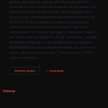
gelmek, ağır basmak. Ağırlık çökmek ne demek? Gece
uyanmak ve sanki üzerinizde büyük bir ağırlık varmış gibi
hareket edemeden orada durmak. Tıpta buna uyku felci
denir ve uyku bozukluklarından (parasomniler) biridir. Bu
dönemde, kısıtlı hareketlere ek olarak, birçok duyuyu
etkileyen halüsinasyonlar da gözlemlenir. Ağır ol ne
anlama gelir? 1) “Ciddi ol, ağırbaşlı ol, dikkatli ol, sabırlı
ol!” Anlamında kullanılan bir söz; 2) “Acele etme, yavaşla!”
Anlamında kullanılan bir söz. Kalıp basmak ne demek?
BEYANNAME: Bir şeye tümüyle güvenmek, bir şeyi tasdik
etmek. Ağır basan anlamı nedir? Uyku felci veya “kâbus”,
uyanma veya daha…
Ağır
Devamını okuyun
Yorum Bırak
Basmak
Ne
Anlama
Gelir
Sitemap