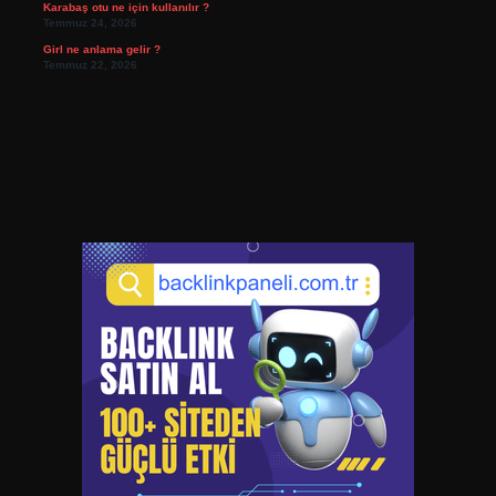
Karabaş otu ne için kullanılır ?
Temmuz 24, 2026
Girl ne anlama gelir ?
Temmuz 22, 2026