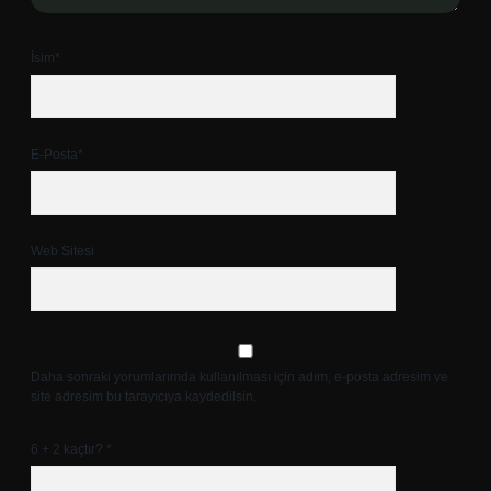
İsim*
E-Posta*
Web Sitesi
Daha sonraki yorumlarımda kullanılması için adım, e-posta adresim ve
site adresim bu tarayıcıya kaydedilsin.
6 + 2 kaçtır?
*