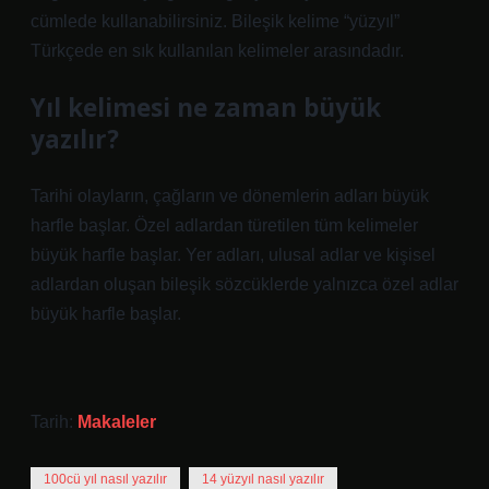
cümlede kullanabilirsiniz. Bileşik kelime “yüzyıl”
Türkçede en sık kullanılan kelimeler arasındadır.
Yıl kelimesi ne zaman büyük
yazılır?
Tarihi olayların, çağların ve dönemlerin adları büyük
harfle başlar. Özel adlardan türetilen tüm kelimeler
büyük harfle başlar. Yer adları, ulusal adlar ve kişisel
adlardan oluşan bileşik sözcüklerde yalnızca özel adlar
büyük harfle başlar.
Tarih:
Makaleler
100cü yıl nasıl yazılır
14 yüzyıl nasıl yazılır