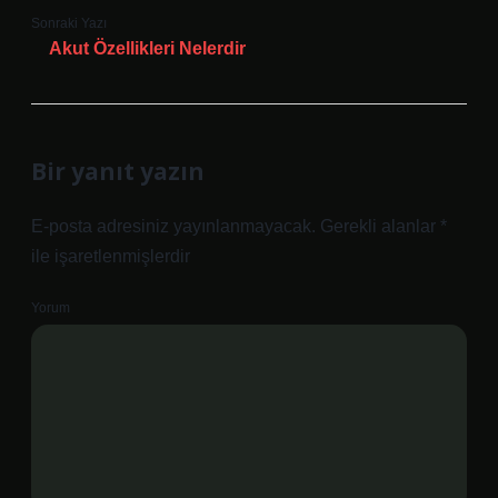
Sonraki Yazı
Akut Özellikleri Nelerdir
Bir yanıt yazın
E-posta adresiniz yayınlanmayacak.
Gerekli alanlar
*
ile işaretlenmişlerdir
Yorum