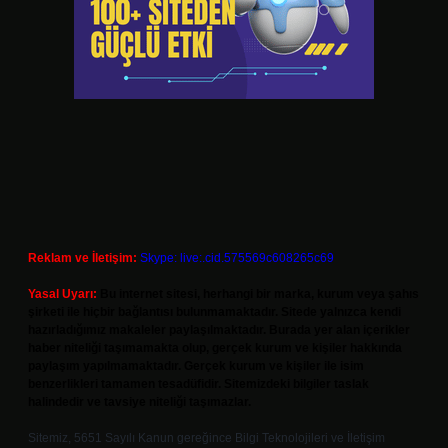
Reklam ve İletişim:
Skype: live:.cid.575569c608265c69
Yasal Uyarı:
Bu internet sitesi, herhangi bir marka, kurum veya şahıs
şirketi ile hiçbir bağlantısı bulunmamaktadır. Sitede yalnızca kendi
hazırladığımız makaleler paylaşılmaktadır. Burada yer alan içerikler
haber niteliği taşımamakta olup, gerçek kurum ve kişiler hakkında
paylaşım yapılmamaktadır. Gerçek kurum ve kişiler ile isim
benzerlikleri tamamen tesadüfidir. Sitemizdeki bilgiler taslak
halindedir ve tavsiye niteliği taşımazlar.
Sitemiz, 5651 Sayılı Kanun gereğince Bilgi Teknolojileri ve İletişim