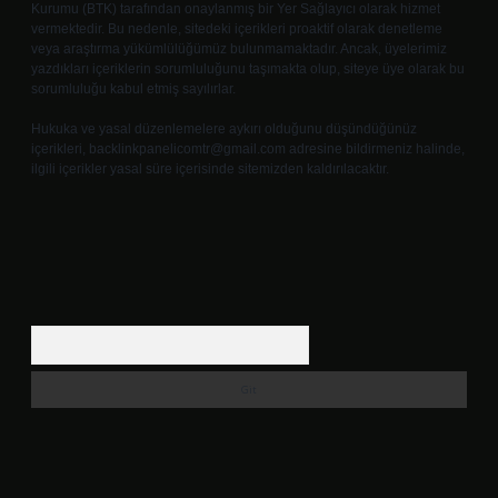
Kurumu (BTK) tarafından onaylanmış bir Yer Sağlayıcı olarak hizmet
vermektedir. Bu nedenle, sitedeki içerikleri proaktif olarak denetleme
veya araştırma yükümlülüğümüz bulunmamaktadır. Ancak, üyelerimiz
yazdıkları içeriklerin sorumluluğunu taşımakta olup, siteye üye olarak bu
sorumluluğu kabul etmiş sayılırlar.
Hukuka ve yasal düzenlemelere aykırı olduğunu düşündüğünüz
içerikleri,
backlinkpanelicomtr@gmail.com
adresine bildirmeniz halinde,
ilgili içerikler yasal süre içerisinde sitemizden kaldırılacaktır.
Arama