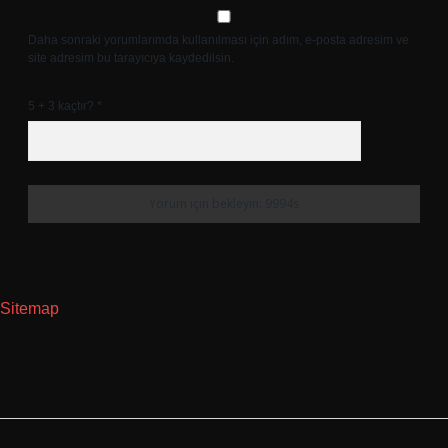
Daha sonraki yorumlarımda kullanılması için adım, e-posta adresim ve
site adresim bu tarayıcıya kaydedilsin.
5 + 3 kaçtır?
*
Sitemap