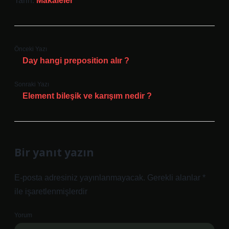
Tarih:
Makaleler
Önceki Yazı
Day hangi preposition alır ?
Sonraki Yazı
Element bileşik ve karışım nedir ?
Bir yanıt yazın
E-posta adresiniz yayınlanmayacak.
Gerekli alanlar
*
ile işaretlenmişlerdir
Yorum