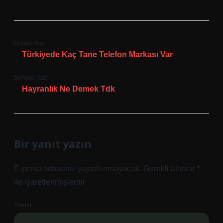
Önceki Yazı
Türkiyede Kaç Tane Telefon Markası Var
Sonraki Yazı
Hayranlık Ne Demek Tdk
Bir yanıt yazın
E-posta adresiniz yayınlanmayacak.
Gerekli alanlar
*
ile işaretlenmişlerdir
Yorum