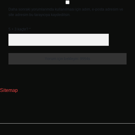
Daha sonraki yorumlarımda kullanılması için adım, e-posta adresim ve
site adresim bu tarayıcıya kaydedilsin.
5 + 3 kaçtır?
*
Sitemap