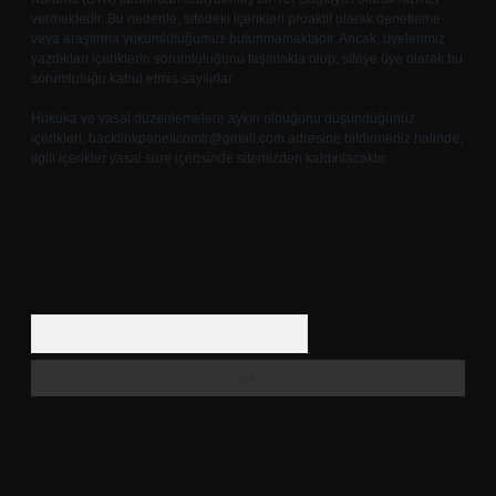
vermektedir. Bu nedenle, sitedeki içerikleri proaktif olarak denetleme
veya araştırma yükümlülüğümüz bulunmamaktadır. Ancak, üyelerimiz
yazdıkları içeriklerin sorumluluğunu taşımakta olup, siteye üye olarak bu
sorumluluğu kabul etmiş sayılırlar.
Hukuka ve yasal düzenlemelere aykırı olduğunu düşündüğünüz
içerikleri,
backlinkpanelicomtr@gmail.com
adresine bildirmeniz halinde,
ilgili içerikler yasal süre içerisinde sitemizden kaldırılacaktır.
Arama