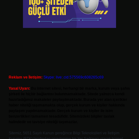
Reklam ve İletişim:
Skype: live:.cid.575569c608265c69
Yasal Uyarı:
Bu internet sitesi, herhangi bir marka, kurum veya şahıs
şirketi ile hiçbir bağlantısı bulunmamaktadır. Sitede yalnızca kendi
hazırladığımız makaleler paylaşılmaktadır. Burada yer alan içerikler
haber niteliği taşımamakta olup, gerçek kurum ve kişiler hakkında
paylaşım yapılmamaktadır. Gerçek kurum ve kişiler ile isim
benzerlikleri tamamen tesadüfidir. Sitemizdeki bilgiler taslak
halindedir ve tavsiye niteliği taşımazlar.
Sitemiz, 5651 Sayılı Kanun gereğince Bilgi Teknolojileri ve İletişim
Kurumu (BTK) tarafından onaylanmış bir Yer Sağlayıcı olarak hizmet