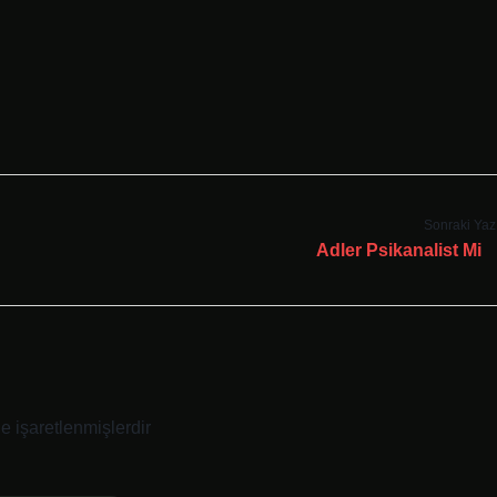
Sonraki Yaz
Adler Psikanalist Mi
le işaretlenmişlerdir