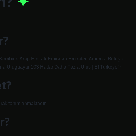
n?
r?
 Kombine Arap EmirateEmiratan Emiratee Amerika Birleşik
na Uruguayan103 Hatlar Daha Fazla Ulus | Ef Turkeyef ›.
et?
arak tanımlanmaktadır.
r?