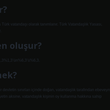
r?
 Türk vatandaşı olarak tanımlanır. Türk Vatandaşlık Yasası,
.
en oluşur?
%1,3%1,3’ün%6,3’ü%6,3.
nek?
Bir devletin sınırları içinde doğan, vatandaşlık tarafından ebeveyn
liyetin aksine, vatandaşlık kişinin oy kullanma hakkına sahip