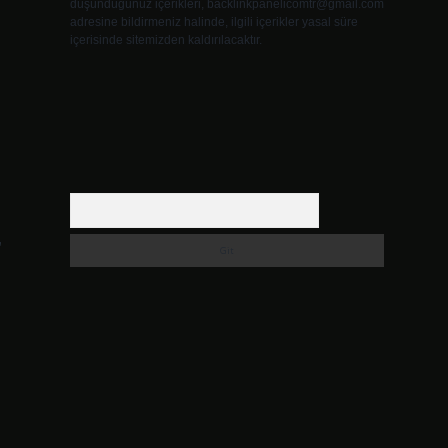
düşündüğünüz içerikleri,
backlinkpanelicomtr@gmail.com
adresine bildirmeniz halinde, ilgili içerikler yasal süre
içerisinde sitemizden kaldırılacaktır.
Arama
,