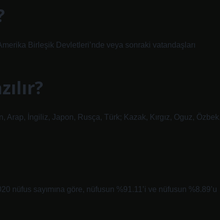
?
 Amerika Birleşik Devletleri’nde veya sonraki vatandaşları
zılır?
n, Arap, İngiliz, Japon, Rusça, Türk; Kazak, Kırgız, Oguz, Özbek
2020 nüfus sayımına göre, nüfusun %91.11’i ve nüfusun %8.89’u