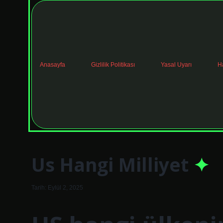
Anasayfa
Gizlilik Politikası
Yasal Uyarı
H
Us Hangi Milliyet
Tarih: Eylül 2, 2025