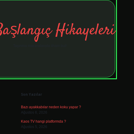
Başlangıç Hikayeleri
Taşınma maceralarıyla ilham bul!
Sidebar
tulipbet
el
Son Yazılar
Bazı ayakkabılar neden koku yapar ?
Ağustos 6, 2026
Kaos TV hangi platformda ?
Ağustos 5, 2026