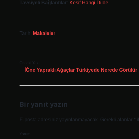
Tavsiyeli Bağlantılar:
Kesif Hangi Dilde
Tarih:
Makaleler
Önceki Yazı
İĞne Yapraklı Ağaçlar Türkiyede Nerede Görülür
Bir yanıt yazın
E-posta adresiniz yayınlanmayacak.
Gerekli alanlar
*
i
Yorum