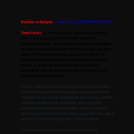
Reklam ve İletişim:
Skype: live:.cid.575569c608265c69
Yasal Uyarı:
Bu internet sitesi, herhangi bir marka,
kurum veya şahıs şirketi ile hiçbir bağlantısı
bulunmamaktadır. Sitede yalnızca kendi hazırladığımız
makaleler paylaşılmaktadır. Burada yer alan içerikler
haber niteliği taşımamakta olup, gerçek kurum ve
kişiler hakkında paylaşım yapılmamaktadır. Gerçek
kurum ve kişiler ile isim benzerlikleri tamamen
tesadüfidir. Sitemizdeki bilgiler taslak halindedir ve
tavsiye niteliği taşımazlar.
Sitemiz, 5651 Sayılı Kanun gereğince Bilgi Teknolojileri
ve İletişim Kurumu (BTK) tarafından onaylanmış bir Yer
Sağlayıcı olarak hizmet vermektedir. Bu nedenle, sitedeki
içerikleri proaktif olarak denetleme veya araştırma
yükümlülüğümüz bulunmamaktadır. Ancak, üyelerimiz
yazdıkları içeriklerin sorumluluğunu taşımakta olup, siteye
üye olarak bu sorumluluğu kabul etmiş sayılırlar.
Hukuka ve yasal düzenlemelere aykırı olduğunu