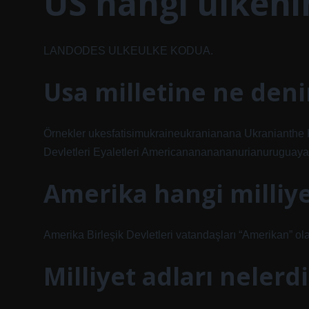
US hangi ülkeni
LANDODES ULKEULKE KODUA.
Usa milletine ne deni
Örnekler ukesfatisimukraineukranianana Ukranianthe
Devletleri Eyaletleri Americanananananurianuruguaya
Amerika hangi milliy
Amerika Birleşik Devletleri vatandaşları “Amerikan” ol
Milliyet adları nelerdi