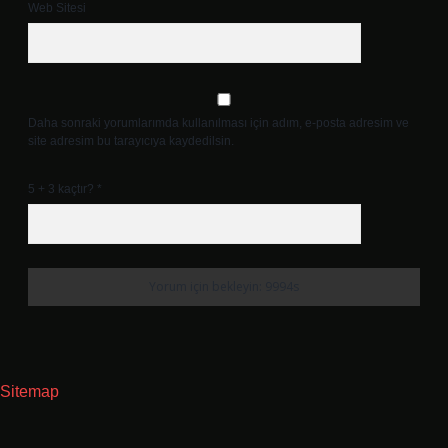
Web Sitesi
Daha sonraki yorumlarımda kullanılması için adım, e-posta adresim ve
site adresim bu tarayıcıya kaydedilsin.
5 + 3 kaçtır?
*
Sitemap