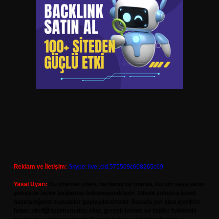
Reklam ve İletişim:
Skype: live:.cid.575569c608265c69
Yasal Uyarı:
Bu internet sitesi, herhangi bir marka, kurum veya şahıs
şirketi ile hiçbir bağlantısı bulunmamaktadır. Sitede yalnızca kendi
hazırladığımız makaleler paylaşılmaktadır. Burada yer alan içerikler
haber niteliği taşımamakta olup, gerçek kurum ve kişiler hakkında