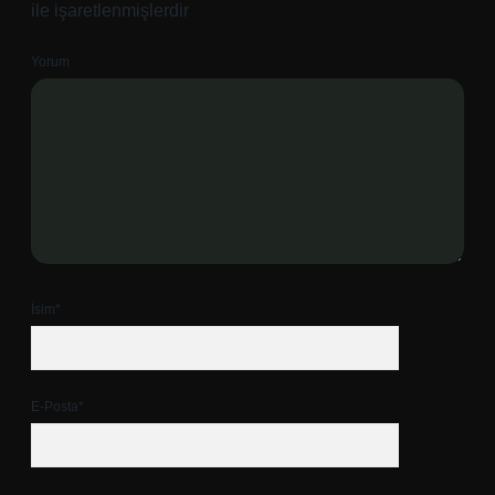
ile işaretlenmişlerdir
Yorum
İsim*
E-Posta*