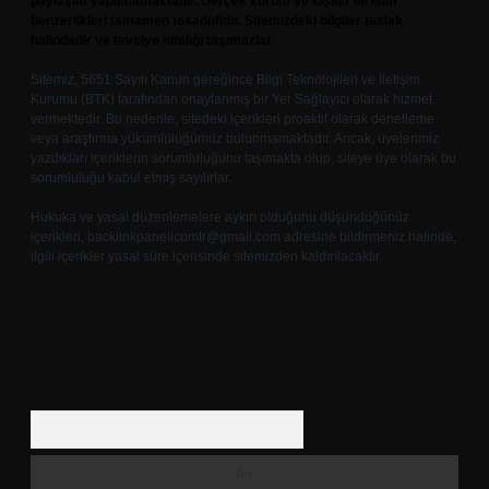
paylaşım yapılmamaktadır. Gerçek kurum ve kişiler ile isim
benzerlikleri tamamen tesadüfidir. Sitemizdeki bilgiler taslak
halindedir ve tavsiye niteliği taşımazlar.
Sitemiz, 5651 Sayılı Kanun gereğince Bilgi Teknolojileri ve İletişim
Kurumu (BTK) tarafından onaylanmış bir Yer Sağlayıcı olarak hizmet
vermektedir. Bu nedenle, sitedeki içerikleri proaktif olarak denetleme
veya araştırma yükümlülüğümüz bulunmamaktadır. Ancak, üyelerimiz
yazdıkları içeriklerin sorumluluğunu taşımakta olup, siteye üye olarak bu
sorumluluğu kabul etmiş sayılırlar.
Hukuka ve yasal düzenlemelere aykırı olduğunu düşündüğünüz
içerikleri,
backlinkpanelicomtr@gmail.com
adresine bildirmeniz halinde,
ilgili içerikler yasal süre içerisinde sitemizden kaldırılacaktır.
Arama