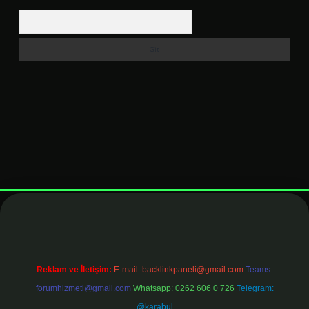
Arama
t
elexbett.net
Reklam ve İletişim:
E-mail:
backlinkpaneli@gmail.com
Teams:
forumhizmeti@gmail.com
Whatsapp: 0262 606 0 726
Telegram:
@karabul