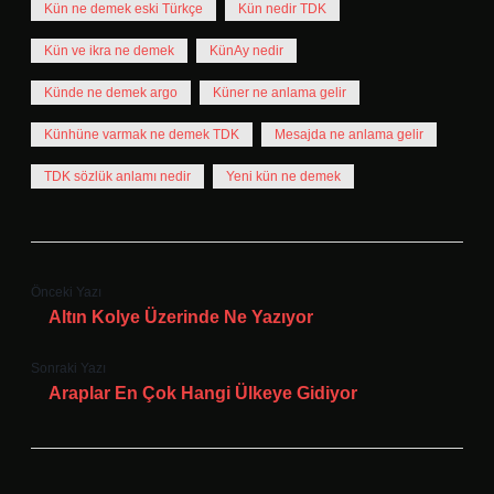
Kün ne demek eski Türkçe
Kün nedir TDK
Kün ve ikra ne demek
KünAy nedir
Künde ne demek argo
Küner ne anlama gelir
Künhüne varmak ne demek TDK
Mesajda ne anlama gelir
TDK sözlük anlamı nedir
Yeni kün ne demek
Önceki Yazı
Altın Kolye Üzerinde Ne Yazıyor
Sonraki Yazı
Araplar En Çok Hangi Ülkeye Gidiyor