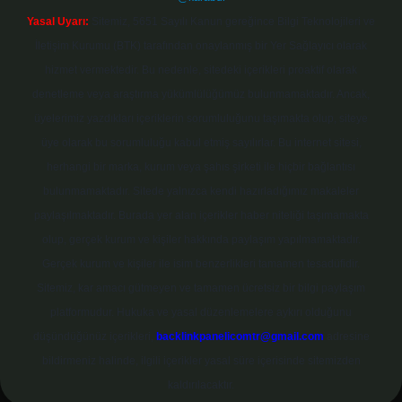
Yasal Uyarı:
Sitemiz, 5651 Sayılı Kanun gereğince Bilgi Teknolojileri ve
İletişim Kurumu (BTK) tarafından onaylanmış bir Yer Sağlayıcı olarak
hizmet vermektedir. Bu nedenle, sitedeki içerikleri proaktif olarak
denetleme veya araştırma yükümlülüğümüz bulunmamaktadır. Ancak,
üyelerimiz yazdıkları içeriklerin sorumluluğunu taşımakta olup, siteye
üye olarak bu sorumluluğu kabul etmiş sayılırlar. Bu internet sitesi,
herhangi bir marka, kurum veya şahıs şirketi ile hiçbir bağlantısı
bulunmamaktadır. Sitede yalnızca kendi hazırladığımız makaleler
paylaşılmaktadır. Burada yer alan içerikler haber niteliği taşımamakta
olup, gerçek kurum ve kişiler hakkında paylaşım yapılmamaktadır.
Gerçek kurum ve kişiler ile isim benzerlikleri tamamen tesadüfidir.
Sitemiz, kar amacı gütmeyen ve tamamen ücretsiz bir bilgi paylaşım
platformudur. Hukuka ve yasal düzenlemelere aykırı olduğunu
düşündüğünüz içerikleri,
backlinkpanelicomtr@gmail.com
adresine
bildirmeniz halinde, ilgili içerikler yasal süre içerisinde sitemizden
kaldırılacaktır.