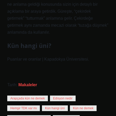
ne anlama geldiği konusunda sizin için detaylı bir
açıklama bir araya getirdik. Güreşte, “çekirdek
getirmek” “tutturmak” anlamına gelir. Çekirdeğe
getirmek aynı zamanda mecazi olarak “tuzağa düşmek”
anlamında da kullanılır.
Kün hangi üni?
Puanlar ve oranlar | Kapadokya Üniversitesi.
Tarih:
Makaleler
Arapçada kün ne demek
Edisyon nedir
Hemşir TDK var mı
Kün hangi üni
Kün ne demek