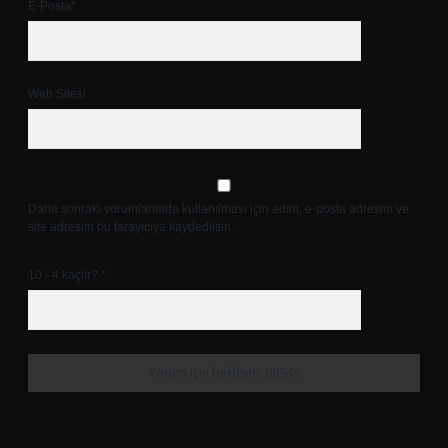
E-Posta*
Web Sitesi
Daha sonraki yorumlarımda kullanılması için adım, e-posta adresim ve
site adresim bu tarayıcıya kaydedilsin.
10 - 4 kaçtır?
*