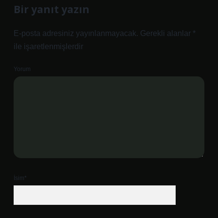
Bir yanıt yazın
E-posta adresiniz yayınlanmayacak.
Gerekli alanlar
*
ile işaretlenmişlerdir
Yorum
İsim*