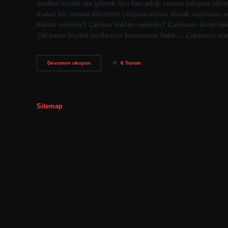
saatleri içinde işe gitmek için harcadığı zaman çalışma süres
makul bir zaman diliminin çalışma süresi olarak sayılması ad
haklar nelerdir? Çalışan hakları nelerdir? Çalışanın ücret 
Çalışanın kişisel verilerinin korunması hakkı… Çalışanın iş
4857
Devamını okuyun
6 Yorum
Sayılı
İŞ
Kanunu
69
Madde
Sitemap
Nedir