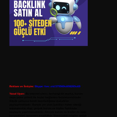
Reklam ve İletişim:
Skype: live:.cid.575569c608265c69
Yasal Uyarı:
Bu internet sitesi, herhangi bir marka, kurum
veya şahıs şirketi ile hiçbir bağlantısı bulunmamaktadır.
Sitede yalnızca kendi hazırladığımız makaleler
paylaşılmaktadır. Burada yer alan içerikler haber niteliği
taşımamakta olup, gerçek kurum ve kişiler hakkında
paylaşım yapılmamaktadır. Gerçek kurum ve kişiler ile isim
benzerlikleri tamamen tesadüfidir. Sitemizdeki bilgiler taslak