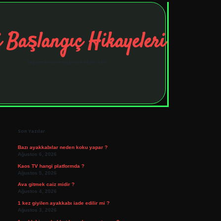
 Başlangıç Hikayeleri
Taşınma maceralarıyla ilham bul!
Sidebar
tulipbet
elexbett.net
Son Yazılar
Bazı ayakkabılar neden koku yapar ?
Ağustos 6, 2026
Kaos TV hangi platformda ?
Ağustos 5, 2026
Ava gitmek caiz midir ?
Ağustos 4, 2026
1 kez giyilen ayakkabı iade edilir mi ?
Ağustos 3, 2026