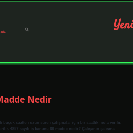
Yeni
ızda
 Madde Nedir
 buçuk saatten uzun süren çalışmalar için bir saatlik mola verilir.
erilir. 4857 sayılı iş kanunu 66 madde nedir? Çalışanın çalışma