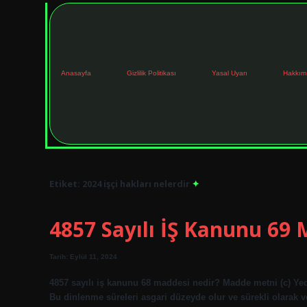
Anasayfa
Gizlilik Politikası
Yasal Uyarı
Hakkım
Etiket:
2024 işçi hakları nelerdir
4857 Sayılı İŞ Kanunu 69
Tarih: Eylül 11, 2024
4857 sayılı iş kanunu 68 maddesi nedir? Madde metni (c) Yedi
Bu dinlenme süreleri asgari düzeyde olur ve sürekli olarak v