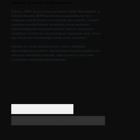
halindedir ve tavsiye niteliği taşımazlar.
Sitemiz, 5651 Sayılı Kanun gereğince Bilgi Teknolojileri ve
İletişim Kurumu (BTK) tarafından onaylanmış bir Yer
Sağlayıcı olarak hizmet vermektedir. Bu nedenle, sitedeki
içerikleri proaktif olarak denetleme veya araştırma
yükümlülüğümüz bulunmamaktadır. Ancak, üyelerimiz
yazdıkları içeriklerin sorumluluğunu taşımakta olup, siteye
üye olarak bu sorumluluğu kabul etmiş sayılırlar.
Hukuka ve yasal düzenlemelere aykırı olduğunu
düşündüğünüz içerikleri,
backlinkpanelicomtr@gmail.com
adresine bildirmeniz halinde, ilgili içerikler yasal süre
içerisinde sitemizden kaldırılacaktır.
Arama