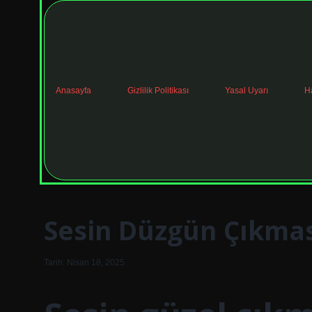
Anasayfa
Gizlilik Politikası
Yasal Uyarı
H
Sesin Düzgün Çıkmas
Tarih: Nisan 18, 2025