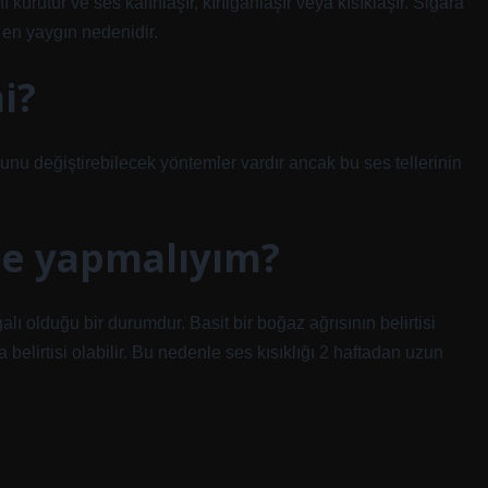
rutur ve ses kalınlaşır, kırılganlaşır veya kısıklaşır. Sigara
 en yaygın nedenidir.
i?
u değiştirebilecek yöntemler vardır ancak bu ses tellerinin
 ne yapmalıyım?
lgalı olduğu bir durumdur. Basit bir boğaz ağrısının belirtisi
a belirtisi olabilir. Bu nedenle ses kısıklığı 2 haftadan uzun