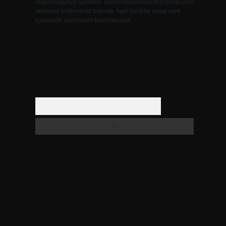
düşündüğünüz içerikleri,
backlinkpanelicomtr@gmail.com
adresine bildirmeniz halinde, ilgili içerikler yasal süre
içerisinde sitemizden kaldırılacaktır.
Arama