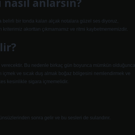
 nasıl anlarsın?
belirli bir tonda kalan alçak notalara güzel ses diyoruz,
çin kriterimiz akorttan çıkmamamız ve ritmi kaybetmememizdir.
lir?
ar verecektir. Bu nedenle birkaç gün boyunca mümkün olduğunc
vı içmek ve sıcak duş almak boğaz bölgesini nemlendirmek ve
rkes kesinlikle sigara içmemelidir.
l ünsüzlerinden sonra gelir ve bu sesleri de sulandırır.