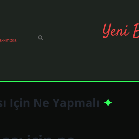
Yeni 
akkımızda
ı Için Ne Yapmalı