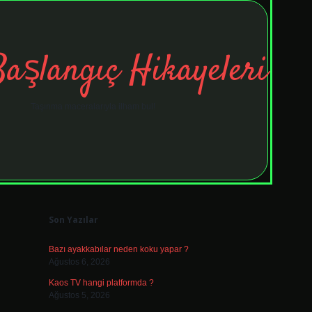
Başlangıç Hikayeleri
Taşınma maceralarıyla ilham bul!
Sidebar
tulipbet
ele
Son Yazılar
Bazı ayakkabılar neden koku yapar ?
Ağustos 6, 2026
Kaos TV hangi platformda ?
Ağustos 5, 2026