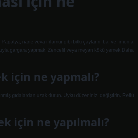
ası için ne
 Papatya, nane veya ıhlamur gibi bitki çaylarını bal ve limonla
u suyla gargara yapmak. Zencefil veya meyan kökü yemek.Daha
ek için ne yapmalı?
İşlenmiş gıdalardan uzak durun. Uyku düzeninizi değiştirin. Reflü
k için ne yapılmalı?