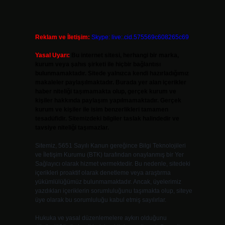
Reklam ve İletişim:
Skype: live:.cid.575569c608265c69
Yasal Uyarı:
Bu internet sitesi, herhangi bir marka,
kurum veya şahıs şirketi ile hiçbir bağlantısı
bulunmamaktadır. Sitede yalnızca kendi hazırladığımız
makaleler paylaşılmaktadır. Burada yer alan içerikler
haber niteliği taşımamakta olup, gerçek kurum ve
kişiler hakkında paylaşım yapılmamaktadır. Gerçek
kurum ve kişiler ile isim benzerlikleri tamamen
tesadüfidir. Sitemizdeki bilgiler taslak halindedir ve
tavsiye niteliği taşımazlar.
Sitemiz, 5651 Sayılı Kanun gereğince Bilgi Teknolojileri
ve İletişim Kurumu (BTK) tarafından onaylanmış bir Yer
Sağlayıcı olarak hizmet vermektedir. Bu nedenle, sitedeki
içerikleri proaktif olarak denetleme veya araştırma
yükümlülüğümüz bulunmamaktadır. Ancak, üyelerimiz
yazdıkları içeriklerin sorumluluğunu taşımakta olup, siteye
üye olarak bu sorumluluğu kabul etmiş sayılırlar.
Hukuka ve yasal düzenlemelere aykırı olduğunu