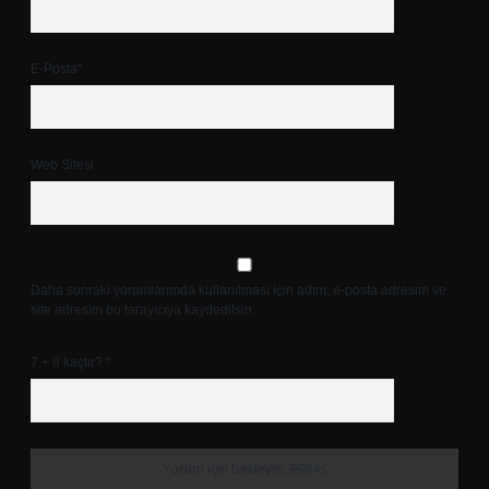
E-Posta*
Web Sitesi
Daha sonraki yorumlarımda kullanılması için adım, e-posta adresim ve
site adresim bu tarayıcıya kaydedilsin.
7 + 8 kaçtır?
*