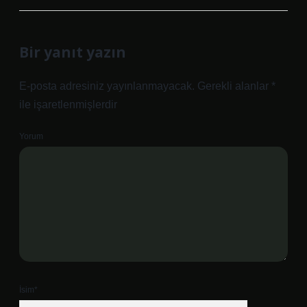
Bir yanıt yazın
E-posta adresiniz yayınlanmayacak.
Gerekli alanlar
*
ile işaretlenmişlerdir
Yorum
İsim*