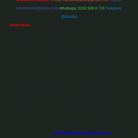
Reklam ve İletişim:
E-mail:
backlinkpaneli@gmail.com
Teams:
forumhizmeti@gmail.com
Whatsapp: 0262 606 0 726
Telegram:
@karabul
Yasal Uyarı:
Sitemiz, 5651 Sayılı Kanun gereğince Bilgi Teknolojileri ve
İletişim Kurumu (BTK) tarafından onaylanmış bir Yer Sağlayıcı olarak
hizmet vermektedir. Bu nedenle, sitedeki içerikleri proaktif olarak
denetleme veya araştırma yükümlülüğümüz bulunmamaktadır. Ancak,
üyelerimiz yazdıkları içeriklerin sorumluluğunu taşımakta olup, siteye
üye olarak bu sorumluluğu kabul etmiş sayılırlar. Bu internet sitesi,
herhangi bir marka, kurum veya şahıs şirketi ile hiçbir bağlantısı
bulunmamaktadır. Sitede yalnızca kendi hazırladığımız makaleler
paylaşılmaktadır. Burada yer alan içerikler haber niteliği taşımamakta
olup, gerçek kurum ve kişiler hakkında paylaşım yapılmamaktadır.
Gerçek kurum ve kişiler ile isim benzerlikleri tamamen tesadüfidir.
Sitemiz, kar amacı gütmeyen ve tamamen ücretsiz bir bilgi paylaşım
platformudur. Hukuka ve yasal düzenlemelere aykırı olduğunu
düşündüğünüz içerikleri,
backlinkpanelicomtr@gmail.com
adresine