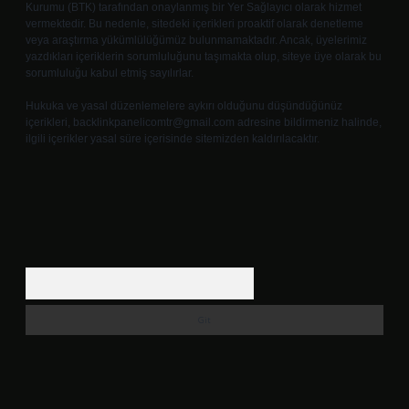
Kurumu (BTK) tarafından onaylanmış bir Yer Sağlayıcı olarak hizmet
vermektedir. Bu nedenle, sitedeki içerikleri proaktif olarak denetleme
veya araştırma yükümlülüğümüz bulunmamaktadır. Ancak, üyelerimiz
yazdıkları içeriklerin sorumluluğunu taşımakta olup, siteye üye olarak bu
sorumluluğu kabul etmiş sayılırlar.
Hukuka ve yasal düzenlemelere aykırı olduğunu düşündüğünüz
içerikleri,
backlinkpanelicomtr@gmail.com
adresine bildirmeniz halinde,
ilgili içerikler yasal süre içerisinde sitemizden kaldırılacaktır.
Arama