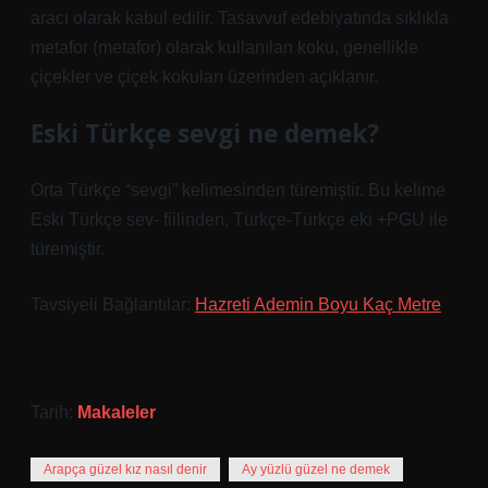
aracı olarak kabul edilir. Tasavvuf edebiyatında sıklıkla
metafor (metafor) olarak kullanılan koku, genellikle
çiçekler ve çiçek kokuları üzerinden açıklanır.
Eski Türkçe sevgi ne demek?
Orta Türkçe “sevgi” kelimesinden türemiştir. Bu kelime
Eski Türkçe sev- fiilinden, Türkçe-Türkçe eki +PGU ile
türemiştir.
Tavsiyeli Bağlantılar:
Hazreti Ademin Boyu Kaç Metre
Tarih:
Makaleler
Arapça güzel kız nasıl denir
Ay yüzlü güzel ne demek