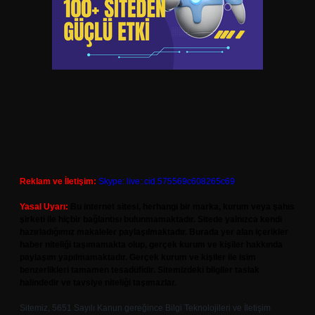
Reklam ve İletişim:
Skype: live:.cid.575569c608265c69
Yasal Uyarı:
Bu internet sitesi, herhangi bir marka, kurum veya şahıs
şirketi ile hiçbir bağlantısı bulunmamaktadır. Sitede yalnızca kendi
hazırladığımız makaleler paylaşılmaktadır. Burada yer alan içerikler
haber niteliği taşımamakta olup, gerçek kurum ve kişiler hakkında
paylaşım yapılmamaktadır. Gerçek kurum ve kişiler ile isim
benzerlikleri tamamen tesadüfidir. Sitemizdeki bilgiler taslak
halindedir ve tavsiye niteliği taşımazlar.
Sitemiz, 5651 Sayılı Kanun gereğince Bilgi Teknolojileri ve İletişim