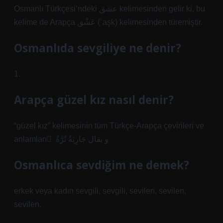
Osmanlı Türkçesi’ndeki عشق‎ kelimesinden gelir ki, bu
kelime de Arapça عَشْق‎ (ʿaşḳ) kelimesinden türemiştir.
Osmanlıda sevgiliye ne denir?
1.
Arapça güzel kız nasıl denir?
“güzel kız” kelimesinin tüm Türkçe-Arapça çevirileri ve
anlamları ٌ و يقال جَارِيَةٌ تُرَّةٌ
Osmanlıca sevdiğim ne demek?
erkek veya kadın sevgili, sevgili, sevilen, sevilen,
sevilen.