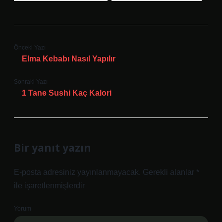
Önceki Yazı
Elma Kebabı Nasıl Yapılır
Sonraki Yazı
1 Tane Sushi Kaç Kalori
Bir yanıt yazın
E-posta adresiniz yayınlanmayacak.
Gerekli alanlar
*
ile işaretlenmişlerdir
Yorum