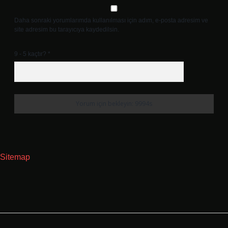
Daha sonraki yorumlarımda kullanılması için adım, e-posta adresim ve
site adresim bu tarayıcıya kaydedilsin.
9 - 5 kaçtır?
*
Sitemap