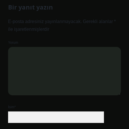
Bir yanıt yazın
E-posta adresiniz yayınlanmayacak.
Gerekli alanlar
*
ile işaretlenmişlerdir
Yorum
İsim*