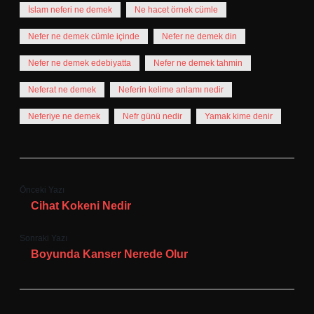
İslam neferi ne demek
Ne hacet örnek cümle
Nefer ne demek cümle içinde
Nefer ne demek din
Nefer ne demek edebiyatta
Nefer ne demek tahmin
Neferat ne demek
Neferin kelime anlamı nedir
Neferiye ne demek
Nefr günü nedir
Yamak kime denir
Önceki Yazı
Cihat Kokeni Nedir
Sonraki Yazı
Boyunda Kanser Nerede Olur