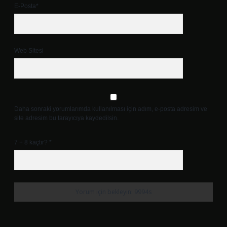
E-Posta*
Web Sitesi
Daha sonraki yorumlarımda kullanılması için adım, e-posta adresim ve
site adresim bu tarayıcıya kaydedilsin.
7 + 8 kaçtır?
*