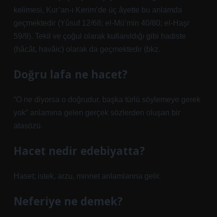
kelimesi, Kur’an-ı Kerim’de üç âyette bu anlamda
geçmektedir (Yûsuf 12/68; el-Mü’min 40/80; el-Haşr
59/9). Tekil ve çoğul olarak kullanıldığı gibi hadiste
(hâcât, havâic) olarak da geçmektedir (bkz.
Doğru lafa ne hacet?
“O ne diyorsa o doğrudur, başka türlü söylemeye gerek
yok” anlamına gelen gerçek sözlerden oluşan bir
atasözü.
Hacet nedir edebiyatta?
Haset; istek, arzu, minnet anlamlarına gelir.
Neferiye ne demek?