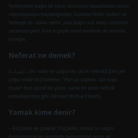
Neferiyeler, bağın ilk (ana) ürününün hasadından sonra
olgunlaşmaya başladığından, bunlara Nefer (asker) ve
Neferge vb. adları verilir, yani bağın son bekçi üzümleri
anlamına gelir. Ayrıca çeşitli yerel isimlerle de anılırlar,
örneğin:
Neferat ne demek?
(ﻧﻔﺮﺍﺕ) i. (Ar. nefer ve çoğul eki -āt ile neferāt) [Gerçek
çoğul enfār’dır] Neferler: “Alın şu çapkını, atın kapı
dışarı” dedi güzel bir yüzle, sanki bir polis neferât
emrediyormuş gibi (Ahmed Midhat Efendi).
Yamak kime denir?
– Küçükler ve çıraklar: Küçükler, henüz on yaşını
doldurmamış ve işyerinde bulunmaları anne ve