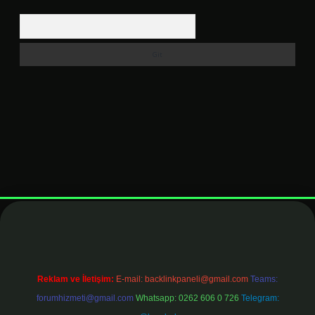
Arama
t
elexbett.net
Reklam ve İletişim:
E-mail:
backlinkpaneli@gmail.com
Teams:
forumhizmeti@gmail.com
Whatsapp: 0262 606 0 726
Telegram: