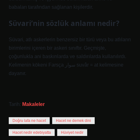
babaları tarafından sağlanan kişilerdir.
Süvari’nin sözlük anlamı nedir?
Süvari, atlı askerlerin benzersiz bir türü veya bu atlıların
birimlerini içeren bir askeri sınıftır. Geçmişte,
çoğunlukla ani baskınlarda ve saldırılarda kullanılırdı.
Kelimenin kökeni Farsça سوار suvâr = at kelimesine
dayanır.
Tarih:
Makaleler
Doğru lafa ne hacet
Hacet ne demek dini
Hacet nedir edebiyatta
Hüviyet nedir