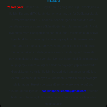
@karabul
Yasal Uyarı:
Sitemiz, 5651 Sayılı Kanun gereğince Bilgi Teknolojileri ve
İletişim Kurumu (BTK) tarafından onaylanmış bir Yer Sağlayıcı olarak
hizmet vermektedir. Bu nedenle, sitedeki içerikleri proaktif olarak
denetleme veya araştırma yükümlülüğümüz bulunmamaktadır. Ancak,
üyelerimiz yazdıkları içeriklerin sorumluluğunu taşımakta olup, siteye
üye olarak bu sorumluluğu kabul etmiş sayılırlar. Bu internet sitesi,
herhangi bir marka, kurum veya şahıs şirketi ile hiçbir bağlantısı
bulunmamaktadır. Sitede yalnızca kendi hazırladığımız makaleler
paylaşılmaktadır. Burada yer alan içerikler haber niteliği taşımamakta
olup, gerçek kurum ve kişiler hakkında paylaşım yapılmamaktadır.
Gerçek kurum ve kişiler ile isim benzerlikleri tamamen tesadüfidir.
Sitemiz, kar amacı gütmeyen ve tamamen ücretsiz bir bilgi paylaşım
platformudur. Hukuka ve yasal düzenlemelere aykırı olduğunu
düşündüğünüz içerikleri,
backlinkpanelicomtr@gmail.com
adresine
bildirmeniz halinde, ilgili içerikler yasal süre içerisinde sitemizden
kaldırılacaktır.