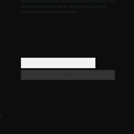
düşündüğünüz içerikleri,
backlinkpanelicomtr@gmail.com
adresine bildirmeniz halinde, ilgili içerikler yasal süre
içerisinde sitemizden kaldırılacaktır.
Arama
e