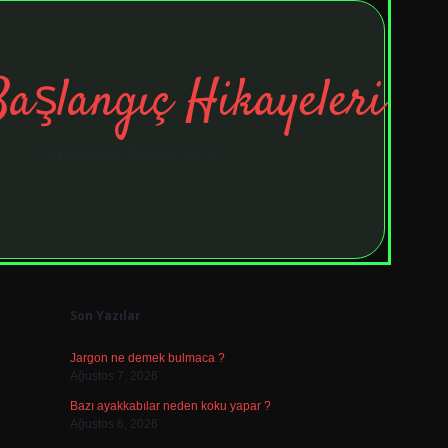
Başlangıç Hikayeleri
Taşınma maceralarıyla ilham bul!
Sidebar
tulipbet
elex
Son Yazılar
Jargon ne demek bulmaca ?
Ağustos 7, 2026
Bazı ayakkabılar neden koku yapar ?
Ağustos 6, 2026