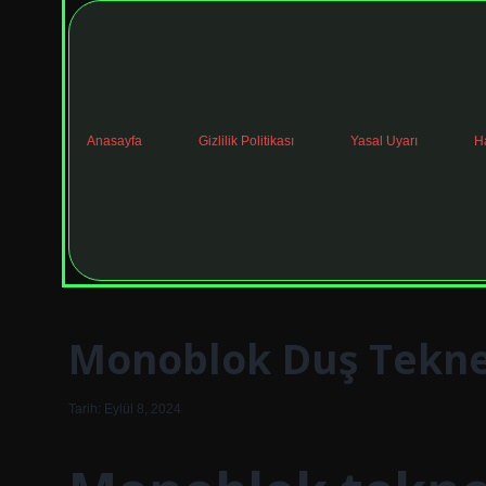
Anasayfa
Gizlilik Politikası
Yasal Uyarı
H
Monoblok Duş Tekn
Tarih: Eylül 8, 2024