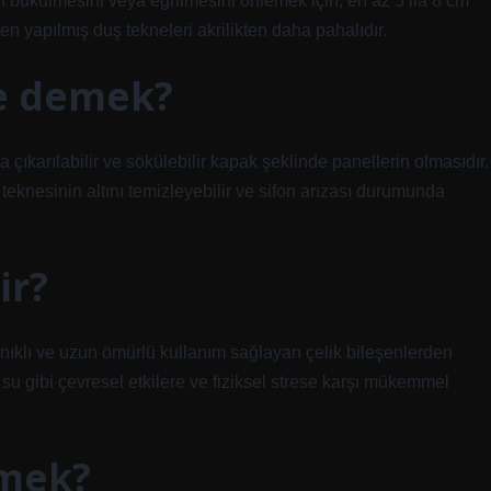
bükülmesini veya eğrilmesini önlemek için, en az 5 ila 8 cm
ten yapılmış duş tekneleri akrilikten daha pahalıdır.
ne demek?
 çıkarılabilir ve sökülebilir kapak şeklinde panellerin olmasıdır.
 teknesinin altını temizleyebilir ve sifon arızası durumunda
ir?
anıklı ve uzun ömürlü kullanım sağlayan çelik bileşenlerden
su gibi çevresel etkilere ve fiziksel strese karşı mükemmel
emek?