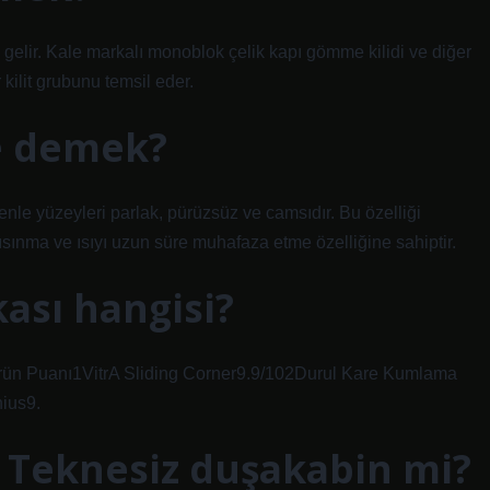
gelir. Kale markalı monoblok çelik kapı gömme kilidi ve diğer
kilit grubunu temsil eder.
ne demek?
edenle yüzeyleri parlak, pürüzsüz ve camsıdır. Bu özelliği
 ısınma ve ısıyı uzun süre muhafaza etme özelliğine sahiptir.
ası hangisi?
örün Puanı1VitrA Sliding Corner9.9/102Durul Kare Kumlama
ius9.
 Teknesiz duşakabin mi?