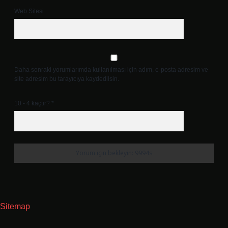
Web Sitesi
Daha sonraki yorumlarımda kullanılması için adım, e-posta adresim ve
site adresim bu tarayıcıya kaydedilsin.
10 - 4 kaçtır?
*
Sitemap