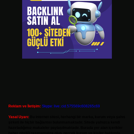
Reklam ve İletişim:
Skype: live:.cid.575569c608265c69
Yasal Uyarı:
Bu internet sitesi, herhangi bir marka, kurum veya şahıs
şirketi ile hiçbir bağlantısı bulunmamaktadır. Sitede yalnızca kendi
hazırladığımız makaleler paylaşılmaktadır. Burada yer alan içerikler
haber niteliği taşımamakta olup, gerçek kurum ve kişiler hakkında