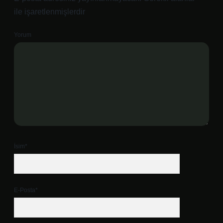
ile işaretlenmişlerdir
Yorum
İsim*
E-Posta*