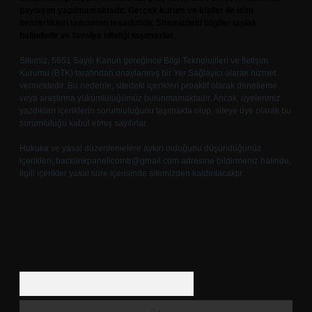
paylaşım yapılmamaktadır. Gerçek kurum ve kişiler ile isim
benzerlikleri tamamen tesadüfidir. Sitemizdeki bilgiler taslak
halindedir ve tavsiye niteliği taşımazlar.
Sitemiz, 5651 Sayılı Kanun gereğince Bilgi Teknolojileri ve İletişim
Kurumu (BTK) tarafından onaylanmış bir Yer Sağlayıcı olarak hizmet
vermektedir. Bu nedenle, sitedeki içerikleri proaktif olarak denetleme
veya araştırma yükümlülüğümüz bulunmamaktadır. Ancak, üyelerimiz
yazdıkları içeriklerin sorumluluğunu taşımakta olup, siteye üye olarak bu
sorumluluğu kabul etmiş sayılırlar.
Hukuka ve yasal düzenlemelere aykırı olduğunu düşündüğünüz
içerikleri,
backlinkpanelicomtr@gmail.com
adresine bildirmeniz halinde,
ilgili içerikler yasal süre içerisinde sitemizden kaldırılacaktır.
Arama