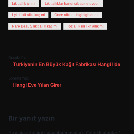
Likit allık iyi mi
Likit allıklar hangi cilt tipine uygun
Lykd likit allık kaç ml
Önce allık mı highlighter mı
Rare Beauty likit allık kaç ml
Toz allık mı likit allık mı
Önceki Yazı
Türkiyenin En Büyük Kağıt Fabrikası Hangi Ilde
Sonraki Yazı
Hangi Eve Yılan Girer
Bir yanıt yazın
E-posta adresiniz yayınlanmayacak.
Gerekli alanlar
*