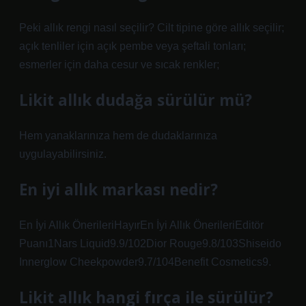
Peki allık rengi nasıl seçilir? Cilt tipine göre allık seçilir;
açık tenliler için açık pembe veya şeftali tonları;
esmerler için daha cesur ve sıcak renkler;
Likit allık dudağa sürülür mü?
Hem yanaklarınıza hem de dudaklarınıza
uygulayabilirsiniz.
En iyi allık markası nedir?
En İyi Allık ÖnerileriHayırEn İyi Allık ÖnerileriEditör
Puanı1Nars Liquid9.9/102Dior Rouge9.8/103Shiseido
Innerglow Cheekpowder9.7/104Benefit Cosmetics9.
Likit allık hangi fırça ile sürülür?