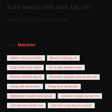
Rare Beauty likit allık kaç ml?
Rare BeautySoft Pinch – Sıvı Allık 7.
Tarih:
Makaleler
Allıktan önce ne sürülür
Bloom it allık kaç ml
Doğru allık nasıl seçilir
En iyi allık markası nedir
Flormar likit allık kaç ml
Fondöten olmadan allık sürülür mü
Hangi allık daha kalıcı
Hangi tene hangi allık
Highlighter ve allık nasıl sürülür
Likit allık dudağa sürülür mü
Likit allık elle sürülür mü
Likit allık hangi fırça ile sürülür