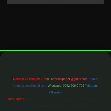
t
elexbett.net
Reklam ve İletişim:
E-mail:
backlinkpaneli@gmail.com
Teams:
forumhizmeti@gmail.com
Whatsapp: 0262 606 0 726
Telegram:
@karabul
Yasal Uyarı:
Sitemiz, 5651 Sayılı Kanun gereğince Bilgi Teknolojileri ve
İletişim Kurumu (BTK) tarafından onaylanmış bir Yer Sağlayıcı olarak