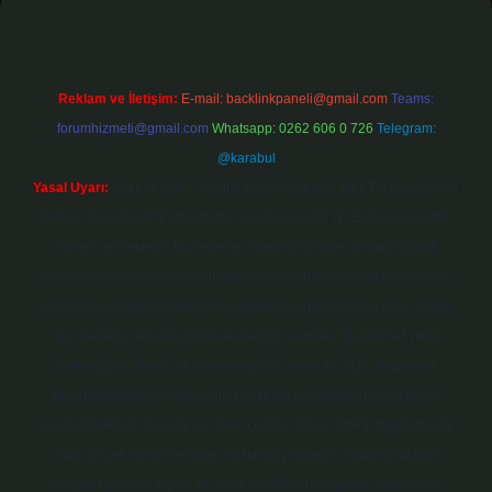
Reklam ve İletişim:
E-mail:
backlinkpaneli@gmail.com
Teams:
forumhizmeti@gmail.com
Whatsapp: 0262 606 0 726
Telegram:
@karabul
Yasal Uyarı:
Sitemiz, 5651 Sayılı Kanun gereğince Bilgi Teknolojileri ve
İletişim Kurumu (BTK) tarafından onaylanmış bir Yer Sağlayıcı olarak
hizmet vermektedir. Bu nedenle, sitedeki içerikleri proaktif olarak
denetleme veya araştırma yükümlülüğümüz bulunmamaktadır. Ancak,
üyelerimiz yazdıkları içeriklerin sorumluluğunu taşımakta olup, siteye
üye olarak bu sorumluluğu kabul etmiş sayılırlar. Bu internet sitesi,
herhangi bir marka, kurum veya şahıs şirketi ile hiçbir bağlantısı
bulunmamaktadır. Sitede yalnızca kendi hazırladığımız makaleler
paylaşılmaktadır. Burada yer alan içerikler haber niteliği taşımamakta
olup, gerçek kurum ve kişiler hakkında paylaşım yapılmamaktadır.
Gerçek kurum ve kişiler ile isim benzerlikleri tamamen tesadüfidir.