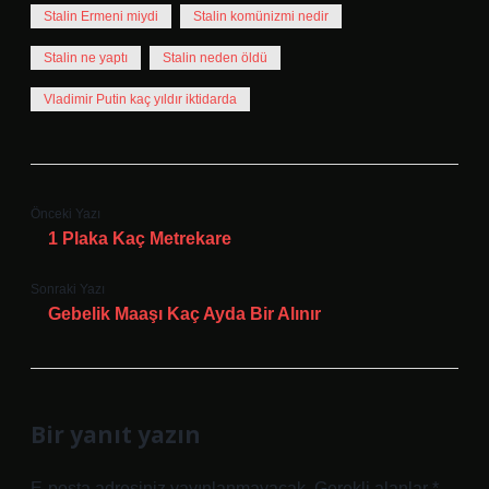
Stalin Ermeni miydi
Stalin komünizmi nedir
Stalin ne yaptı
Stalin neden öldü
Vladimir Putin kaç yıldır iktidarda
Önceki Yazı
1 Plaka Kaç Metrekare
Sonraki Yazı
Gebelik Maaşı Kaç Ayda Bir Alınır
Bir yanıt yazın
E-posta adresiniz yayınlanmayacak.
Gerekli alanlar
*