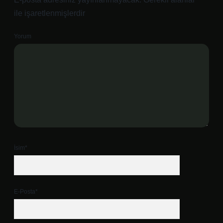
ile işaretlenmişlerdir
Yorum
İsim*
E-Posta*