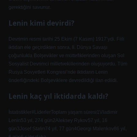
gerektiğini savunur.
Lenin kimi devirdi?
Devrimin resmi tarihi 25 Ekim (7 Kasım) 1917’ydi. Fiili
iktidarı ele geçirdikten sonra, II. Dünya Savaşı
çoğunlukla Bolşevikler ve müttefiklerinden oluşan Sol
Sosyalist Devrimci milletvekillerinden oluşuyordu. Tüm
Rusya Sovyetleri Kongresi’nde iktidarın Lenin
önderliğindeki Bolşeviklere devredildiği ilan edildi.
Lenin kaç yıl iktidarda kaldı?
İstatistikler#LiderlerToplam yaşam süresi1Vladimir
Lenin53 yıl, 274 gün2Aleksey Rykov57 yıl, 16
gün3Josef Stalin74 yıl, 77 gün4Georgi Malenkov86 yıl,
6 gün6 satır daha