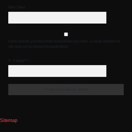
Web Sitesi
Daha sonraki yorumlarımda kullanılması için adım, e-posta adresim ve
site adresim bu tarayıcıya kaydedilsin.
9 - 5 kaçtır?
*
Sitemap