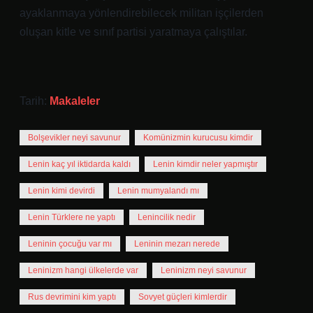
ayaklanmaya yönlendirebilecek militan işçilerden
oluşan kitle ve sınıf partisi yaratmaya çalıştılar.
Tarih:
Makaleler
Bolşevikler neyi savunur
Komünizmin kurucusu kimdir
Lenin kaç yıl iktidarda kaldı
Lenin kimdir neler yapmıştır
Lenin kimi devirdi
Lenin mumyalandı mı
Lenin Türklere ne yaptı
Lenincilik nedir
Leninin çocuğu var mı
Leninin mezarı nerede
Leninizm hangi ülkelerde var
Leninizm neyi savunur
Rus devrimini kim yaptı
Sovyet güçleri kimlerdir