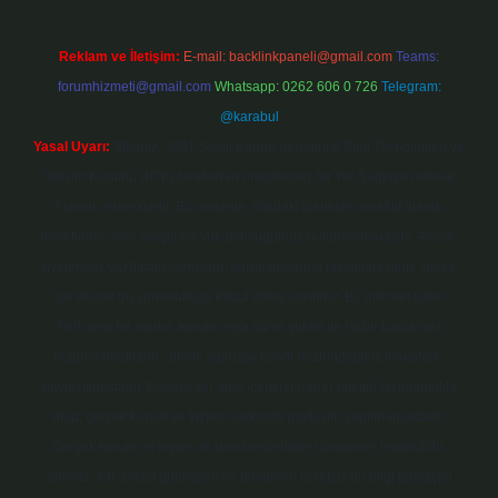
Reklam ve İletişim:
E-mail:
backlinkpaneli@gmail.com
Teams:
forumhizmeti@gmail.com
Whatsapp: 0262 606 0 726
Telegram:
@karabul
Yasal Uyarı:
Sitemiz, 5651 Sayılı Kanun gereğince Bilgi Teknolojileri ve
İletişim Kurumu (BTK) tarafından onaylanmış bir Yer Sağlayıcı olarak
hizmet vermektedir. Bu nedenle, sitedeki içerikleri proaktif olarak
denetleme veya araştırma yükümlülüğümüz bulunmamaktadır. Ancak,
üyelerimiz yazdıkları içeriklerin sorumluluğunu taşımakta olup, siteye
üye olarak bu sorumluluğu kabul etmiş sayılırlar. Bu internet sitesi,
herhangi bir marka, kurum veya şahıs şirketi ile hiçbir bağlantısı
bulunmamaktadır. Sitede yalnızca kendi hazırladığımız makaleler
paylaşılmaktadır. Burada yer alan içerikler haber niteliği taşımamakta
olup, gerçek kurum ve kişiler hakkında paylaşım yapılmamaktadır.
Gerçek kurum ve kişiler ile isim benzerlikleri tamamen tesadüfidir.
Sitemiz, kar amacı gütmeyen ve tamamen ücretsiz bir bilgi paylaşım