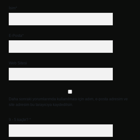
İsim*
E-Posta*
Web Sitesi
Daha sonraki yorumlarımda kullanılması için adım, e-posta adresim ve
site adresim bu tarayıcıya kaydedilsin.
9 - 5 kaçtır?
*