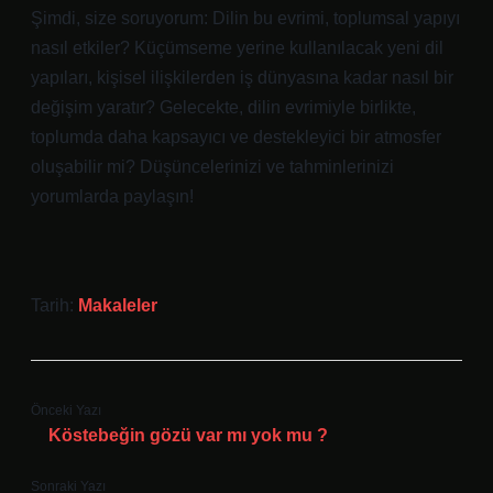
Şimdi, size soruyorum: Dilin bu evrimi, toplumsal yapıyı
nasıl etkiler? Küçümseme yerine kullanılacak yeni dil
yapıları, kişisel ilişkilerden iş dünyasına kadar nasıl bir
değişim yaratır? Gelecekte, dilin evrimiyle birlikte,
toplumda daha kapsayıcı ve destekleyici bir atmosfer
oluşabilir mi? Düşüncelerinizi ve tahminlerinizi
yorumlarda paylaşın!
Tarih:
Makaleler
Önceki Yazı
Köstebeğin gözü var mı yok mu ?
Sonraki Yazı