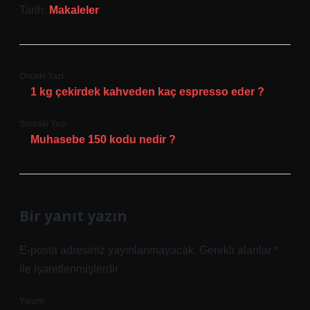
Tarih:
Makaleler
Önceki Yazı
1 kg çekirdek kahveden kaç espresso eder ?
Sonraki Yazı
Muhasebe 150 kodu nedir ?
Bir yanıt yazın
E-posta adresiniz yayınlanmayacak.
Gerekli alanlar
*
ile işaretlenmişlerdir
Yorum