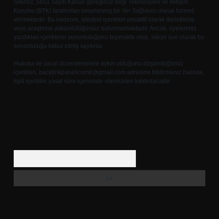
Sitemiz, 5651 Sayılı Kanun gereğince Bilgi Teknolojileri ve İletişim
Kurumu (BTK) tarafından onaylanmış bir Yer Sağlayıcı olarak hizmet
vermektedir. Bu nedenle, sitedeki içerikleri proaktif olarak denetleme
veya araştırma yükümlülüğümüz bulunmamaktadır. Ancak, üyelerimiz
yazdıkları içeriklerin sorumluluğunu taşımakta olup, siteye üye olarak bu
sorumluluğu kabul etmiş sayılırlar.
Hukuka ve yasal düzenlemelere aykırı olduğunu düşündüğünüz
içerikleri,
backlinkpanelicomtr@gmail.com
adresine bildirmeniz halinde,
ilgili içerikler yasal süre içerisinde sitemizden kaldırılacaktır.
Arama