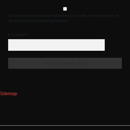
Daha sonraki yorumlarımda kullanılması için adım, e-posta adresim ve
site adresim bu tarayıcıya kaydedilsin.
6 + 2 kaçtır?
*
Sitemap