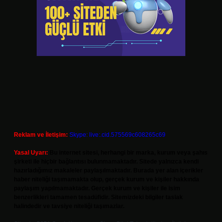
Reklam ve İletişim:
Skype: live:.cid.575569c608265c69
Yasal Uyarı:
Bu internet sitesi, herhangi bir marka, kurum veya şahıs
şirketi ile hiçbir bağlantısı bulunmamaktadır. Sitede yalnızca kendi
hazırladığımız makaleler paylaşılmaktadır. Burada yer alan içerikler
haber niteliği taşımamakta olup, gerçek kurum ve kişiler hakkında
paylaşım yapılmamaktadır. Gerçek kurum ve kişiler ile isim
benzerlikleri tamamen tesadüfidir. Sitemizdeki bilgiler taslak
halindedir ve tavsiye niteliği taşımazlar.