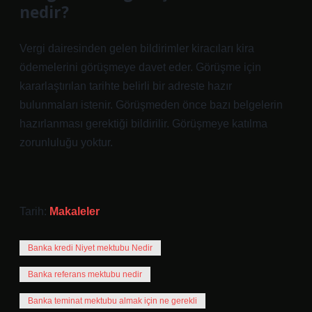
nedir?
Vergi dairesinden gelen bildirimler kiracıları kira
ödemelerini görüşmeye davet eder. Görüşme için
kararlaştırılan tarihte belirli bir adreste hazır
bulunmaları istenir. Görüşmeden önce bazı belgelerin
hazırlanması gerektiği bildirilir. Görüşmeye katılma
zorunluluğu yoktur.
Tarih:
Makaleler
Banka kredi Niyet mektubu Nedir
Banka referans mektubu nedir
Banka teminat mektubu almak için ne gerekli