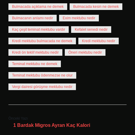
Bulmacada açıklama ne demek
Bulmacada kesin ne demek
Bulmacanın anlamı nedir
Exim mektubu nedir
Kaç çeşit teminat mektubu vardır
Kefalet senedi nedir
Kredi mektubu bulmacada ne demek
Kredi mektubu nedir
Kredi ön teklif mektubu nedir
Öneri mektubu nedir
Teminat mektubu ne demek
Teminat mektubu ödenmezse ne olur
Vergi dairesi görüşme mektubu nedir
Önceki Yazı
1 Bardak Migros Ayran Kaç Kalori