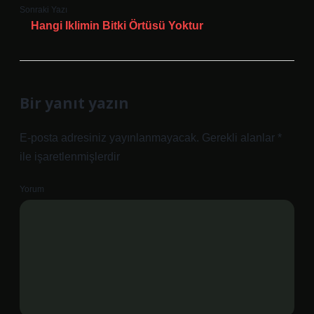
Sonraki Yazı
Hangi Iklimin Bitki Örtüsü Yoktur
Bir yanıt yazın
E-posta adresiniz yayınlanmayacak.
Gerekli alanlar
*
ile işaretlenmişlerdir
Yorum