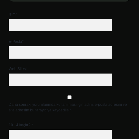
İsim*
E-Posta*
Web Sitesi
Daha sonraki yorumlarımda kullanılması için adım, e-posta adresim ve
site adresim bu tarayıcıya kaydedilsin.
10 - 4 kaçtır?
*