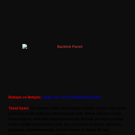
Reklam ve İletişim:
Skype: live:.cid.575569c608265c69
Yasal Uyarı:
Bu internet sitesi, herhangi bir marka, kurum veya şahıs
şirketi ile hiçbir bağlantısı bulunmamaktadır. Sitede yalnızca kendi
hazırladığımız makaleler paylaşılmaktadır. Burada yer alan içerikler
haber niteliği taşımamakta olup, gerçek kurum ve kişiler hakkında
paylaşım yapılmamaktadır. Gerçek kurum ve kişiler ile isim