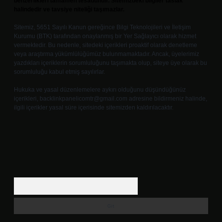
benzerlikleri tamamen tesadüfidir. Sitemizdeki bilgiler taslak
halindedir ve tavsiye niteliği taşımazlar.
Sitemiz, 5651 Sayılı Kanun gereğince Bilgi Teknolojileri ve İletişim
Kurumu (BTK) tarafından onaylanmış bir Yer Sağlayıcı olarak hizmet
vermektedir. Bu nedenle, sitedeki içerikleri proaktif olarak denetleme
veya araştırma yükümlülüğümüz bulunmamaktadır. Ancak, üyelerimiz
yazdıkları içeriklerin sorumluluğunu taşımakta olup, siteye üye olarak bu
sorumluluğu kabul etmiş sayılırlar.
Hukuka ve yasal düzenlemelere aykırı olduğunu düşündüğünüz
içerikleri,
backlinkpanelicomtr@gmail.com
adresine bildirmeniz halinde,
ilgili içerikler yasal süre içerisinde sitemizden kaldırılacaktır.
Arama