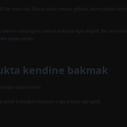
km arası olur. Bazısı yakın servise götürür, bazısı yetkili servi
benim yolculuğum sadece arabayla ilgili değildi. Bir sınır vardı
rsam başka şeyler.
ltukta kendine bakmak
Camdan dışarı baktım.
lde güzel bulduğum manzara o gece biraz ağır geldi.