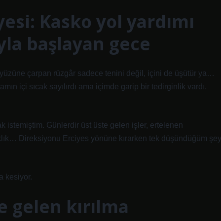
yesi: Kasko yol yardımı
yla başlayan gece
 yüzüne çarpan rüzgâr sadece tenini değil, içini de üşütür ya…
mın içi sıcak sayılırdı ama içimde garip bir tedirginlik vardı.
 istemiştim. Günlerdir üst üste gelen işler, ertelenen
klık… Direksiyonu Erciyes yönüne kırarken tek düşündüğüm şe
a kesiyor.
de gelen kırılma