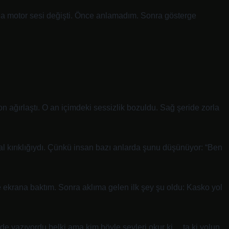
nda motor sesi değişti. Önce anlamadım. Sonra gösterge
n ağırlaştı. O an içimdeki sessizlik bozuldu. Sağ şeride zorla
yal kırıklığıydı. Çünkü insan bazı anlarda şunu düşünüyor: “Ben
 ekrana baktım. Sonra aklıma gelen ilk şey şu oldu: Kasko yol
 yazıyordu belki ama kim böyle şeyleri okur ki… ta ki yolun