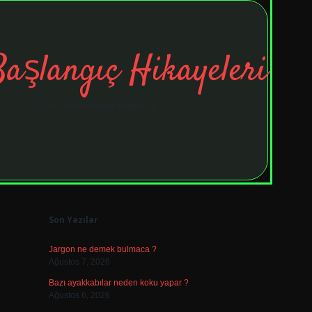
Başlangıç Hikayeleri
Taşınma maceralarıyla ilham bul!
Sidebar
tulipbet
elexbett.net
Son Yazılar
Jargon ne demek bulmaca ?
Ağustos 7, 2026
Bazı ayakkabılar neden koku yapar ?
Ağustos 6, 2026