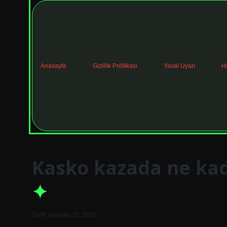
Anasayfa
Gizlilik Politikası
Yasal Uyarı
H
Kasko kazada ne kad
Tarih: Haziran 25, 2026