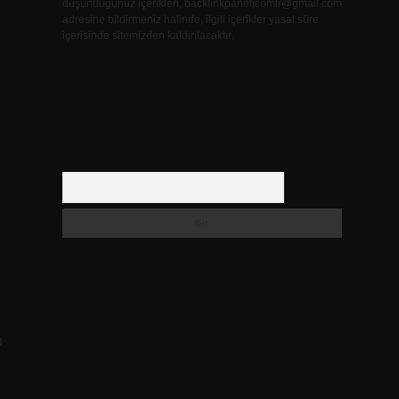
düşündüğünüz içerikleri,
backlinkpanelicomtr@gmail.com
adresine bildirmeniz halinde, ilgili içerikler yasal süre
içerisinde sitemizden kaldırılacaktır.
Arama
n