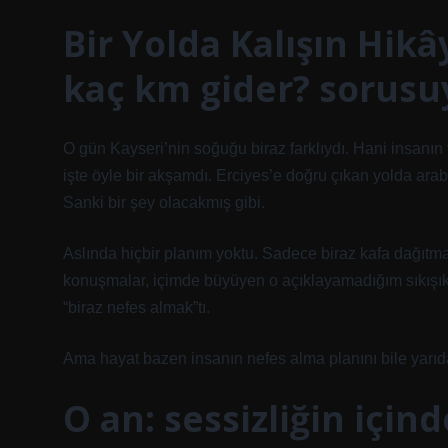
Bir Yolda Kalışın Hikâ
kaç km gider? sorusu
O gün Kayseri’nin soğuğu biraz farklıydı. Hani insanın
işte öyle bir akşamdı. Erciyes’e doğru çıkan yolda araba
Sanki bir şey olacakmış gibi.
Aslında hiçbir planım yoktu. Sadece biraz kafa dağıtmak
konuşmalar, içimde büyüyen o açıklayamadığım sıkışı
“biraz nefes almak”tı.
Ama hayat bazen insanın nefes alma planını bile yarıd
O an: sessizliğin için