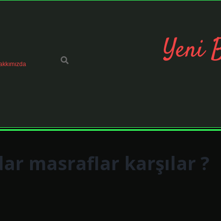
Yeni 
akkımızda
ar masraflar karşılar ?