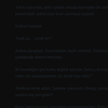
Yolun ortasında, şehir ışıkları arkada kalmışken bir a
panelindeki ışıklar birer birer yanmaya başladı.
Kalbim hızlandı.
“Hadi ya… şimdi mi?”
Araba yavaşladı. Gaza bastım, tepki vermedi. Direksiyo
çektiğimde ellerim titriyordu.
İlk hissettiğim şey korku değildi aslında. Daha çok ha
zaten zor dayanıyordum, bu şimdi niye oldu?”
Telefonu elime aldım. Şebeke çekiyordu. Birkaç saniye
yardımı kaç km gider?
Bunu daha önce hiç gerçekten düşünmemiştim. Poliçede