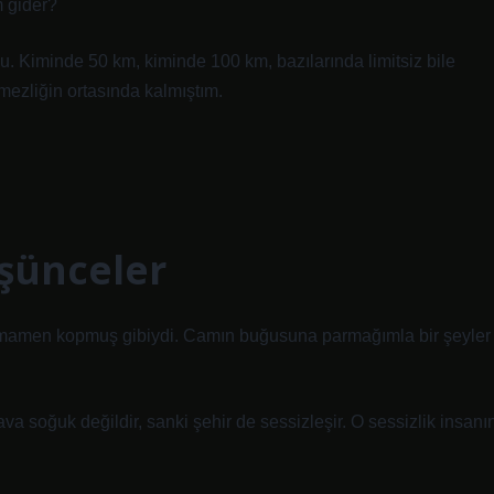
m gider?
. Kiminde 50 km, kiminde 100 km, bazılarında limitsiz bile
nmezliğin ortasında kalmıştım.
üşünceler
amamen kopmuş gibiydi. Camın buğusuna parmağımla bir şeyler
a soğuk değildir, sanki şehir de sessizleşir. O sessizlik insanı