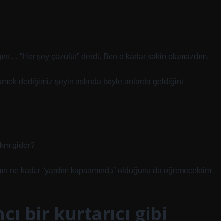
ını… “Her şey çözülür” derdi. Ben o kadar sakin olamazdım.
yümek dediğimiz şeyin aslında böyle anlarda geldiğini
 km gider?
mın ne kadar “yardım kapsamında” olduğunu da öğrenecektim
cı bir kurtarıcı gibi