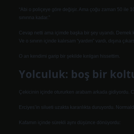
“Abi o poliçeye göre değişir. Ama çoğu zaman 50 ile 100 
sınırına kadar.”
Cevap netti ama içimde başka bir şey uyandı. Demek ki 
Ve o sınırın içinde kalırsam “yardım” vardı, dışına çıka
O an kendimi garip bir şekilde kırılgan hissettim.
Yolculuk: boş bir ko
Çekicinin içinde otururken arabam arkada gidiyordu. 
Erciyes’in silueti uzakta karanlıkta duruyordu. Norma
Kafamın içinde sürekli aynı düşünce dönüyordu: