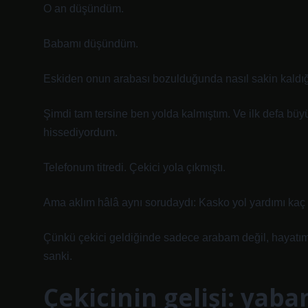
O an düşündüm.
Babamı düşündüm.
Eskiden onun arabası bozulduğunda nasıl sakin kaldığ
Şimdi tam tersine ben yolda kalmıştım. Ve ilk defa bü
hissediyordum.
Telefonum titredi. Çekici yola çıkmıştı.
Ama aklım hâlâ aynı sorudaydı: Kasko yol yardımı kaç
Çünkü çekici geldiğinde sadece arabam değil, hayatı
sanki.
Çekicinin gelişi: yaban