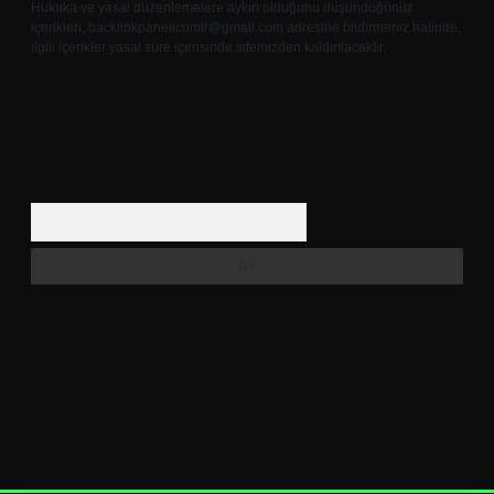
Hukuka ve yasal düzenlemelere aykırı olduğunu düşündüğünüz
içerikleri,
backlinkpanelicomtr@gmail.com
adresine bildirmeniz halinde,
ilgili içerikler yasal süre içerisinde sitemizden kaldırılacaktır.
Arama