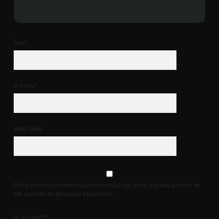
İsim*
E-Posta*
Web Sitesi
Daha sonraki yorumlarımda kullanılması için adım, e-posta adresim ve
site adresim bu tarayıcıya kaydedilsin.
9 - 5 kaçtır?
*