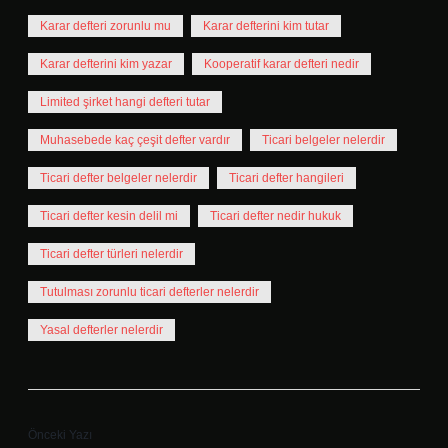
Karar defteri zorunlu mu
Karar defterini kim tutar
Karar defterini kim yazar
Kooperatif karar defteri nedir
Limited şirket hangi defteri tutar
Muhasebede kaç çeşit defter vardır
Ticari belgeler nelerdir
Ticari defter belgeler nelerdir
Ticari defter hangileri
Ticari defter kesin delil mi
Ticari defter nedir hukuk
Ticari defter türleri nelerdir
Tutulması zorunlu ticari defterler nelerdir
Yasal defterler nelerdir
Önceki Yazı