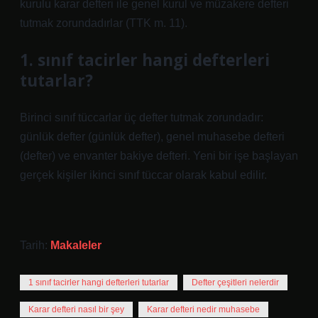
kurulu karar defteri ile genel kurul ve müzakere defteri
tutmak zorundadırlar (TTK m. 11).
1. sınıf tacirler hangi defterleri
tutarlar?
Birinci sınıf tüccarlar üç defter tutmak zorundadır:
günlük defter (günlük defter), genel muhasebe defteri
(defter) ve envanter bakiye defteri. Yeni bir işe başlayan
gerçek kişiler ikinci sınıf tüccar olarak kabul edilir.
Tarih:
Makaleler
1 sınıf tacirler hangi defterleri tutarlar
Defter çeşitleri nelerdir
Karar defteri nasıl bir şey
Karar defteri nedir muhasebe