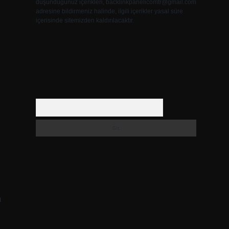
düşündüğünüz içerikleri,
backlinkpanelicomtr@gmail.com
adresine bildirmeniz halinde, ilgili içerikler yasal süre
içerisinde sitemizden kaldırılacaktır.
Arama
m