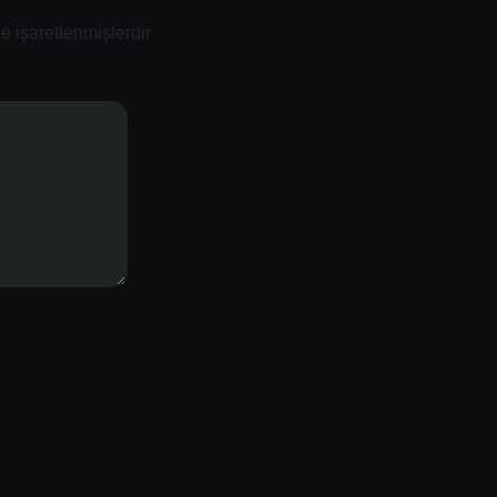
le işaretlenmişlerdir