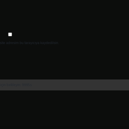
ite adresim bu tarayıcıya kaydedilsin.