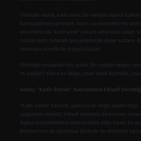
Ontolojik olarak, kadir etme, bir varlığın sadece fizikse
kavrayabilmeyi gerektirir. İnsan, çevresindeki her şeyin
anlamlarını da “kadir etme” yoluyla anlamaya çalışır.
Va
onların derin ontolojik gerçeklikleriyle değer kazanır.
Bi
anlamaya yönelik bir arayışla başlar.
Ontolojik sorulardan biri, şudur: Bir varlığın değeri,
mi ölçülür? Yoksa bu değer, onun varlık biçimiyle, insan
Sonuç: “Kadir Etmek” Kavramının Felsefi Derinliğ
“Kadir etmek” kavramı, yalnızca bir değer takdiri değil
sorgulama alanıdır. Felsefi anlamda, bu kavram, insan
ilişkiyi anlamlandırma sürecini ifade eder. İnsan, bir şe
bireysel hem de toplumsal düzeyde bir dönüşüm yaratı