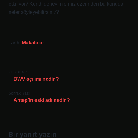
etkiliyor? Kendi deneyimleriniz üzerinden bu konuda
neler söyleyebilirsiniz?
Tarih:
Makaleler
Önceki Yazı
BWV açılımı nedir ?
Sonraki Yazı
Antep’in eski adı nedir ?
Bir yanıt yazın