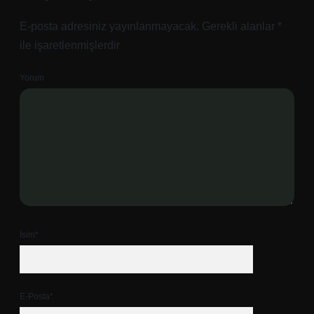
E-posta adresiniz yayınlanmayacak.
Gerekli alanlar
*
ile işaretlenmişlerdir
Yorum
İsim*
E-Posta*