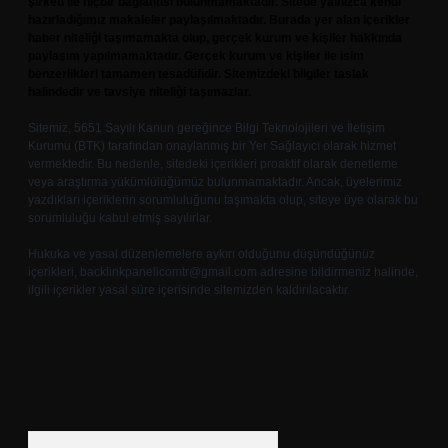
şirketi ile hiçbir bağlantısı bulunmamaktadır. Sitede yalnızca kendi
hazırladığımız makaleler paylaşılmaktadır. Burada yer alan içerikler
haber niteliği taşımamakta olup, gerçek kurum ve kişiler hakkında
paylaşım yapılmamaktadır. Gerçek kurum ve kişiler ile isim
benzerlikleri tamamen tesadüfidir. Sitemizdeki bilgiler taslak
halindedir ve tavsiye niteliği taşımazlar.
Sitemiz, 5651 Sayılı Kanun gereğince Bilgi Teknolojileri ve İletişim
Kurumu (BTK) tarafından onaylanmış bir Yer Sağlayıcı olarak hizmet
vermektedir. Bu nedenle, sitedeki içerikleri proaktif olarak denetleme
veya araştırma yükümlülüğümüz bulunmamaktadır. Ancak, üyelerimiz
yazdıkları içeriklerin sorumluluğunu taşımakta olup, siteye üye olarak bu
sorumluluğu kabul etmiş sayılırlar.
Hukuka ve yasal düzenlemelere aykırı olduğunu düşündüğünüz
içerikleri,
backlinkpanelicomtr@gmail.com
adresine bildirmeniz halinde,
ilgili içerikler yasal süre içerisinde sitemizden kaldırılacaktır.
Arama