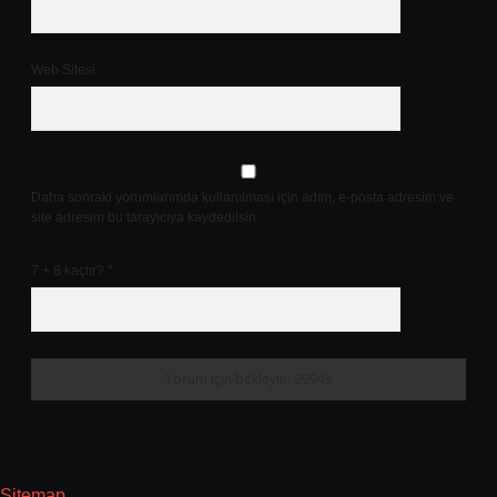
Web Sitesi
Daha sonraki yorumlarımda kullanılması için adım, e-posta adresim ve
site adresim bu tarayıcıya kaydedilsin.
7 + 8 kaçtır?
*
Sitemap