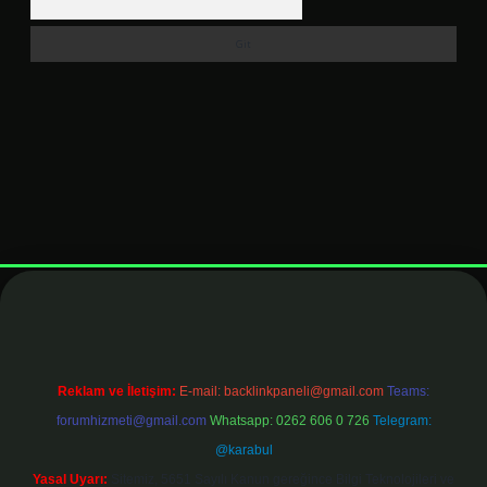
pbet
elexbett.net
Reklam ve İletişim:
E-mail:
backlinkpaneli@gmail.com
Teams:
forumhizmeti@gmail.com
Whatsapp: 0262 606 0 726
Telegram:
@karabul
Yasal Uyarı:
Sitemiz, 5651 Sayılı Kanun gereğince Bilgi Teknolojileri ve