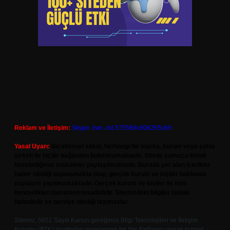
Reklam ve İletişim:
Skype: live:.cid.575569c608265c69
Yasal Uyarı:
Bu internet sitesi, herhangi bir marka, kurum veya şahıs
şirketi ile hiçbir bağlantısı bulunmamaktadır. Sitede yalnızca kendi
hazırladığımız makaleler paylaşılmaktadır. Burada yer alan içerikler
haber niteliği taşımamakta olup, gerçek kurum ve kişiler hakkında
paylaşım yapılmamaktadır. Gerçek kurum ve kişiler ile isim
benzerlikleri tamamen tesadüfidir. Sitemizdeki bilgiler taslak
halindedir ve tavsiye niteliği taşımazlar.
Sitemiz, 5651 Sayılı Kanun gereğince Bilgi Teknolojileri ve İletişim
Kurumu (BTK) tarafından onaylanmış bir Yer Sağlayıcı olarak hizmet