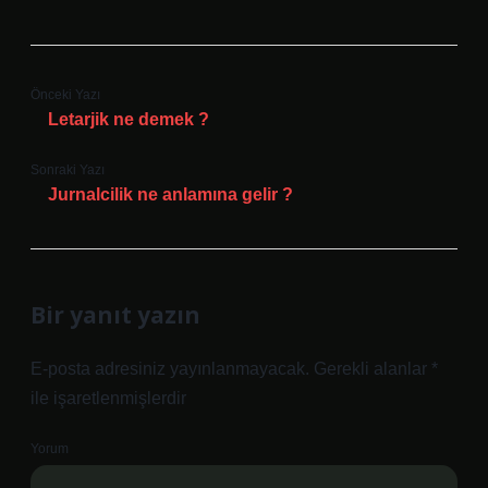
Önceki Yazı
Letarjik ne demek ?
Sonraki Yazı
Jurnalcilik ne anlamına gelir ?
Bir yanıt yazın
E-posta adresiniz yayınlanmayacak.
Gerekli alanlar
*
ile işaretlenmişlerdir
Yorum