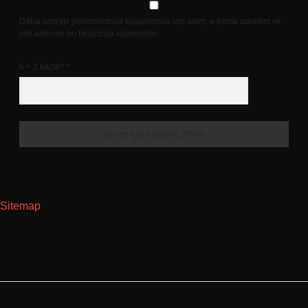
Daha sonraki yorumlarımda kullanılması için adım, e-posta adresim ve
site adresim bu tarayıcıya kaydedilsin.
6 + 2 kaçtır?
*
Sitemap