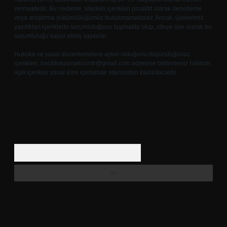
vermektedir. Bu nedenle, sitedeki içerikleri proaktif olarak denetleme
veya araştırma yükümlülüğümüz bulunmamaktadır. Ancak, üyelerimiz
yazdıkları içeriklerin sorumluluğunu taşımakta olup, siteye üye olarak bu
sorumluluğu kabul etmiş sayılırlar.
Hukuka ve yasal düzenlemelere aykırı olduğunu düşündüğünüz
içerikleri,
backlinkpanelicomtr@gmail.com
adresine bildirmeniz halinde,
ilgili içerikler yasal süre içerisinde sitemizden kaldırılacaktır.
Arama