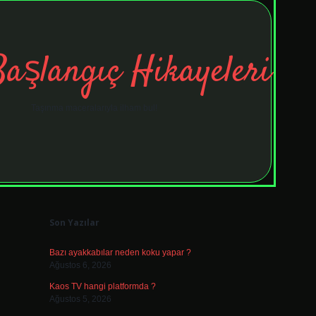
Başlangıç Hikayeleri
Taşınma maceralarıyla ilham bul!
Sidebar
tulipbet
elexbett.net
Son Yazılar
Bazı ayakkabılar neden koku yapar ?
Ağustos 6, 2026
Kaos TV hangi platformda ?
Ağustos 5, 2026