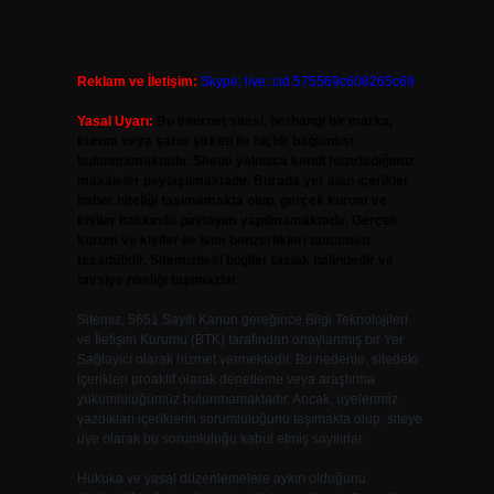
Reklam ve İletişim:
Skype: live:.cid.575569c608265c69
Yasal Uyarı:
Bu internet sitesi, herhangi bir marka,
kurum veya şahıs şirketi ile hiçbir bağlantısı
bulunmamaktadır. Sitede yalnızca kendi hazırladığımız
makaleler paylaşılmaktadır. Burada yer alan içerikler
haber niteliği taşımamakta olup, gerçek kurum ve
kişiler hakkında paylaşım yapılmamaktadır. Gerçek
kurum ve kişiler ile isim benzerlikleri tamamen
tesadüfidir. Sitemizdeki bilgiler taslak halindedir ve
2
tavsiye niteliği taşımazlar.
Sitemiz, 5651 Sayılı Kanun gereğince Bilgi Teknolojileri
ve İletişim Kurumu (BTK) tarafından onaylanmış bir Yer
Sağlayıcı olarak hizmet vermektedir. Bu nedenle, sitedeki
içerikleri proaktif olarak denetleme veya araştırma
yükümlülüğümüz bulunmamaktadır. Ancak, üyelerimiz
yazdıkları içeriklerin sorumluluğunu taşımakta olup, siteye
üye olarak bu sorumluluğu kabul etmiş sayılırlar.
Hukuka ve yasal düzenlemelere aykırı olduğunu