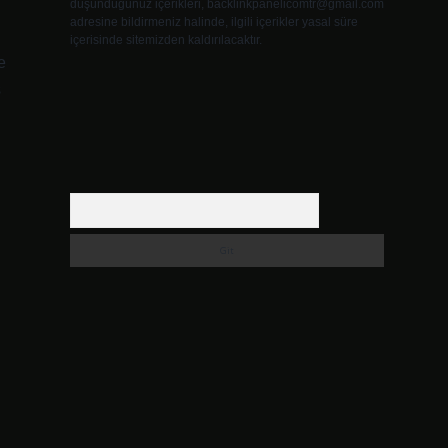
düşündüğünüz içerikleri,
backlinkpanelicomtr@gmail.com
adresine bildirmeniz halinde, ilgili içerikler yasal süre
içerisinde sitemizden kaldırılacaktır.
e
ş
Arama