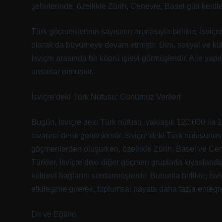
şehirlerinde, özellikle Zürih, Cenevre, Basel gibi kentl
Türk göçmenlerinin sayısının artmasıyla birlikte, İsviçre
olarak da büyümeye devam etmiştir. Dini, sosyal ve kült
İsviçre arasında bir köprü işlevi görmüşlerdir. Aile yapıla
unsurlar olmuştur.
İsviçre’deki Türk Nüfusu: Günümüz Verileri
Bugün, İsviçre’deki Türk nüfusu, yaklaşık 120.000 ila 
civarına denk gelmektedir. İsviçre’deki Türk nüfusunun 
göçmenlerden oluşurken, özellikle Zürih, Basel ve Cene
Türkler, İsviçre’deki diğer göçmen gruplarla kıyaslandığ
kültürel bağlarını sürdürmüşlerdir. Bununla birlikte, İsv
etkileşime girerek, toplumsal hayata daha fazla entegr
Dil ve Eğitim