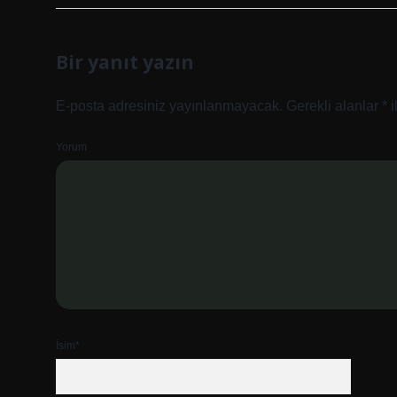
Bir yanıt yazın
E-posta adresiniz yayınlanmayacak.
Gerekli alanlar
*
i
Yorum
İsim*