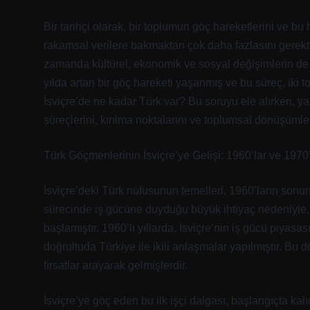
Bir tarihçi olarak, bir toplumun göç hareketlerini ve bu
rakamsal verilere bakmaktan çok daha fazlasını gerektir
zamanda kültürel, ekonomik ve sosyal değişimlerin de ha
yılda artan bir göç hareketi yaşanmış ve bu süreç, iki 
İsviçre’de ne kadar Türk var? Bu soruyu ele alırken, ya
süreçlerini, kırılma noktalarını ve toplumsal dönüşüm
Türk Göçmenlerinin İsviçre’ye Gelişi: 1960’lar ve 1970’
İsviçre’deki Türk nüfusunun temelleri, 1960’ların sonu
sürecinde iş gücüne duyduğu büyük ihtiyaç nedeniyle, 
başlamıştır. 1960’lı yıllarda, İsviçre’nin iş gücü piyas
doğrultuda Türkiye ile ikili anlaşmalar yapılmıştır. Bu
fırsatlar arayarak gelmişlerdir.
İsviçre’ye göç eden bu ilk işçi dalgası, başlangıçta ka