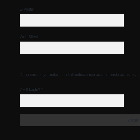
E-Posta*
Web Sitesi
Daha sonraki yorumlarımda kullanılması için adım, e-posta adresim ve s
7 + 8 kaçtır?
*