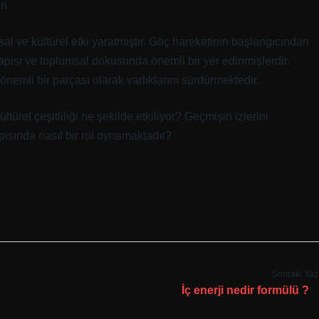
ri
msal ve kültürel etki yaratmıştır. Göç hareketinin başlangıcından
yapısı ve toplumsal dokusunda önemli bir yer edinmişlerdir.
önemli bir parçası olarak varlıklarını sürdürmektedir.
türel çeşitliliği ne şekilde etkiliyor? Geçmişin izlerini
ısında nasıl bir rol oynamaktadır?
Sonraki Yaz
İç enerji nedir formülü ?