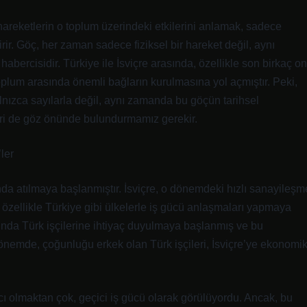
 hareketlerin o toplum üzerindeki etkilerini anlamak, sadece
ir. Göç, her zaman sadece fiziksel bir hareket değil, aynı
bercisidir. Türkiye ile İsviçre arasında, özellikle son birkaç on
toplum arasında önemli bağların kurulmasına yol açmıştır. Peki,
lnızca sayılarla değil, aynı zamanda bu göçün tarihsel
leri de göz önünde bulundurmamız gerekir.
ler
nda atılmaya başlanmıştır. İsviçre, o dönemdeki hızlı sanayileşm
özellikle Türkiye gibi ülkelerle iş gücü anlaşmaları yapmaya
asında Türk işçilerine ihtiyaç duyulmaya başlanmış ve bu
 dönemde, çoğunluğu erkek olan Türk işçileri, İsviçre’ye ekonomi
lıcı olmaktan çok, geçici iş gücü olarak görülüyordu. Ancak, bu