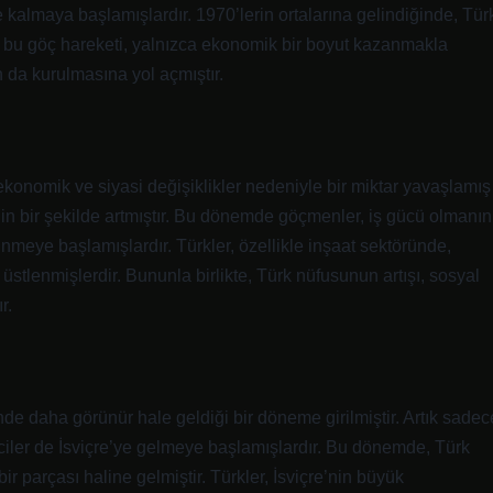
de kalmaya başlamışlardır. 1970’lerin ortalarına gelindiğinde, Tür
e bu göç hareketi, yalnızca ekonomik bir boyut kazanmakla
 da kurulmasına yol açmıştır.
ekonomik ve siyasi değişiklikler nedeniyle bir miktar yavaşlamış
irgin bir şekilde artmıştır. Bu dönemde göçmenler, iş gücü olmanın
dinmeye başlamışlardır. Türkler, özellikle inşaat sektöründe,
üstlenmişlerdir. Bununla birlikte, Türk nüfusunun artışı, sosyal
r.
inde daha görünür hale geldiği bir döneme girilmiştir. Artık sadec
mciler de İsviçre’ye gelmeye başlamışlardır. Bu dönemde, Türk
bir parçası haline gelmiştir. Türkler, İsviçre’nin büyük