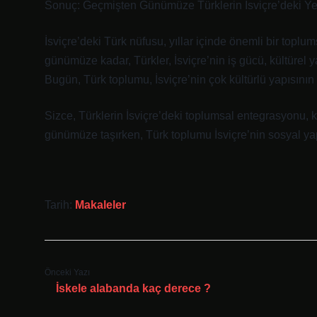
Sonuç: Geçmişten Günümüze Türklerin İsviçre’deki Ye
İsviçre’deki Türk nüfusu, yıllar içinde önemli bir toplu
günümüze kadar, Türkler, İsviçre’nin iş gücü, kültürel 
Bugün, Türk toplumu, İsviçre’nin çok kültürlü yapısının 
Sizce, Türklerin İsviçre’deki toplumsal entegrasyonu, kül
günümüze taşırken, Türk toplumu İsviçre’nin sosyal yap
Tarih:
Makaleler
Önceki Yazı
İskele alabanda kaç derece ?