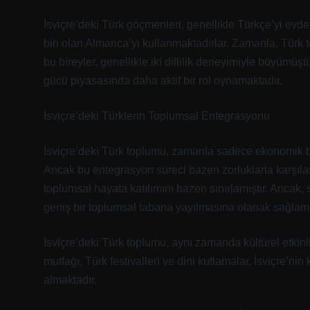
İsviçre’deki Türk göçmenleri, genellikle Türkçe’yi evd
biri olan Almanca’yı kullanmaktadırlar. Zamanla, Türk t
bu bireyler, genellikle iki dillilik deneyimiyle büyümüşt
gücü piyasasında daha aktif bir rol oynamaktadır.
İsviçre’deki Türklerin Toplumsal Entegrasyonu
İsviçre’deki Türk toplumu, zamanla sadece ekonomik bir v
Ancak bu entegrasyon süreci bazen zorluklarla karşılaşmışt
toplumsal hayata katılımını bazen sınırlamıştır. Ancak,
geniş bir toplumsal tabana yayılmasına olanak sağlamış
İsviçre’deki Türk toplumu, aynı zamanda kültürel etkinlik
mutfağı, Türk festivalleri ve dini kutlamalar, İsviçre’nin
almaktadır.