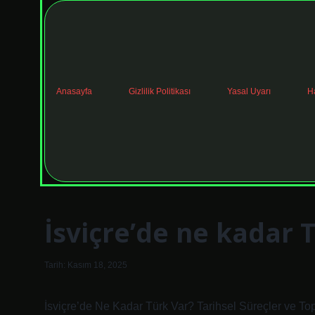
Anasayfa
Gizlilik Politikası
Yasal Uyarı
H
İsviçre’de ne kadar T
Tarih: Kasım 18, 2025
İsviçre’de Ne Kadar Türk Var? Tarihsel Süreçler ve To