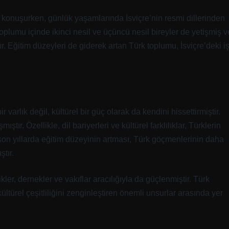
e konuşurken, günlük yaşamlarında İsviçre’nin resmi dillerinden
oplumu içinde ikinci nesil ve üçüncü nesil bireyler de yetişmiş v
ür. Eğitim düzeyleri de giderek artan Türk toplumu, İsviçre’deki i
arlık değil, kültürel bir güç olarak da kendini hissettirmiştir.
ır. Özellikle, dil bariyerleri ve kültürel farklılıklar, Türklerin
 son yıllarda eğitim düzeyinin artması, Türk göçmenlerinin daha
tır.
ler, dernekler ve vakıflar aracılığıyla da güçlenmiştir. Türk
 kültürel çeşitliliğini zenginleştiren önemli unsurlar arasında yer