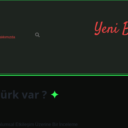
Yeni 
akkımızda
ürk var ?
plumsal Etkileşim Üzerine Bir İnceleme