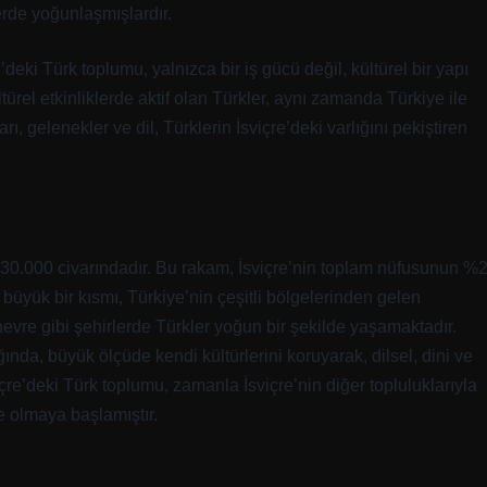
erde yoğunlaşmışlardır.
’deki Türk toplumu, yalnızca bir iş gücü değil, kültürel bir yapı
ürel etkinliklerde aktif olan Türkler, aynı zamanda Türkiye ile
rı, gelenekler ve dil, Türklerin İsviçre’deki varlığını pekiştiren
130.000 civarındadır. Bu rakam, İsviçre’nin toplam nüfusunun %
büyük bir kısmı, Türkiye’nin çeşitli bölgelerinden gelen
vre gibi şehirlerde Türkler yoğun bir şekilde yaşamaktadır.
ında, büyük ölçüde kendi kültürlerini koruyarak, dilsel, dini ve
içre’deki Türk toplumu, zamanla İsviçre’nin diğer topluluklarıyla
e olmaya başlamıştır.