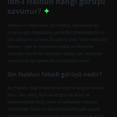
İbn-i Haldun hangi görüşü
savunur?
Toplum ve Organizma: İbn Haldun, toplumların da
insanlar gibi doğduğunu, geliştiğini (büyüdüğünü) ve
yok olduğunu savunur. Bu görüş onun “tutum teorisine”
dayanır. Tıpkı bir toplumda Hadari ve Bedeviler
arasında sürekli bir mücadele olduğu gibi, toplumlar
arasında da bir egemenlik mücadelesi vardır.
İbn Haldun felsefi görüşü nedir?
İbn Haldun, bilgi felsefesinde bilginin araçları olarak
duyu, akıl, vahiy, rüya ve sezgiyi ele almış ve
epistemolojide büyü, tılsım ve kehanetin ilişkisini
incelemiştir. Duyu ve aklın fiziksel dünyada geçerli
olduğunu ve bilginin manevi dünyada vahiy ve keşif