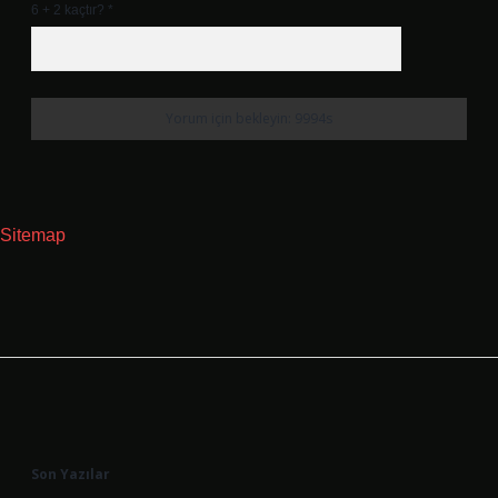
6 + 2 kaçtır?
*
Sitemap
Sidebar
Son Yazılar