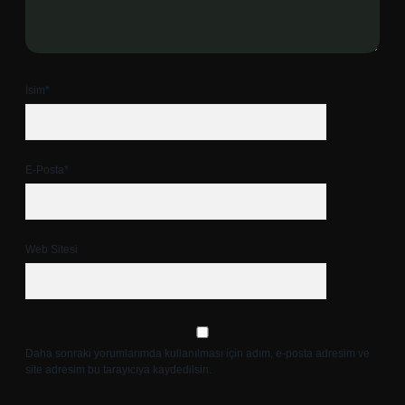
İsim*
E-Posta*
Web Sitesi
Daha sonraki yorumlarımda kullanılması için adım, e-posta adresim ve
site adresim bu tarayıcıya kaydedilsin.