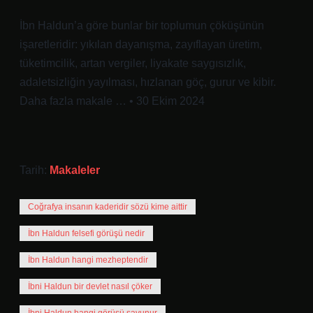
İbn Haldun’a göre bunlar bir toplumun çöküşünün
işaretleridir: yıkılan dayanışma, zayıflayan üretim,
tüketimcilik, artan vergiler, liyakate saygısızlık,
adaletsizliğin yayılması, hızlanan göç, gurur ve kibir.
Daha fazla makale … • 30 Ekim 2024
Tarih:
Makaleler
Coğrafya insanın kaderidir sözü kime aittir
İbn Haldun felsefi görüşü nedir
İbn Haldun hangi mezheptendir
İbni Haldun bir devlet nasıl çöker