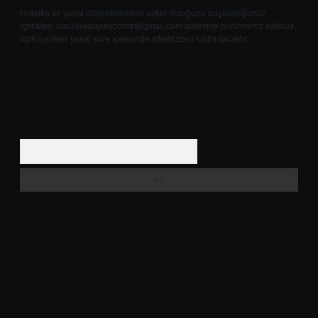
Hukuka ve yasal düzenlemelere aykırı olduğunu düşündüğünüz
içerikleri,
backlinkpanelicomtr@gmail.com
adresine bildirmeniz halinde,
ilgili içerikler yasal süre içerisinde sitemizden kaldırılacaktır.
Arama