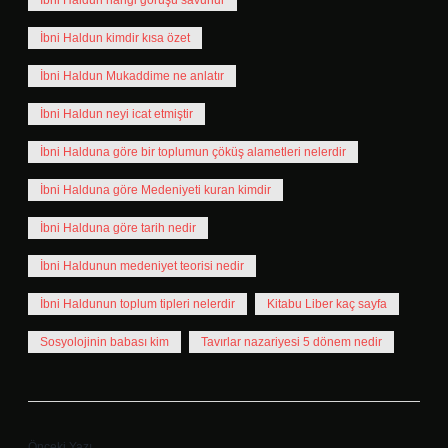
İbni Haldun hangi görüşü savunur
İbni Haldun kimdir kısa özet
İbni Haldun Mukaddime ne anlatır
İbni Haldun neyi icat etmiştir
İbni Halduna göre bir toplumun çöküş alametleri nelerdir
İbni Halduna göre Medeniyeti kuran kimdir
İbni Halduna göre tarih nedir
İbni Haldunun medeniyet teorisi nedir
İbni Haldunun toplum tipleri nelerdir
Kitabu Liber kaç sayfa
Sosyolojinin babası kim
Tavırlar nazariyesi 5 dönem nedir
Önceki Yazı