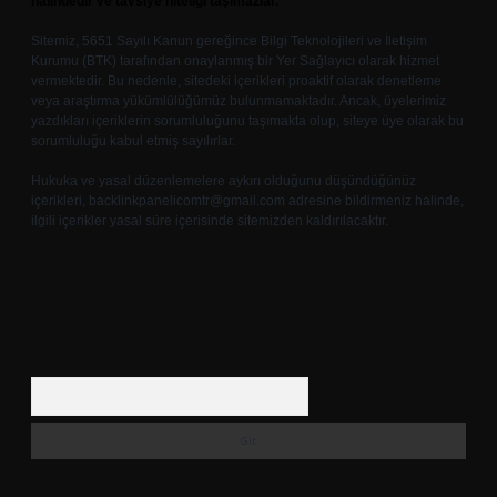
halindedir ve tavsiye niteliği taşımazlar.
Sitemiz, 5651 Sayılı Kanun gereğince Bilgi Teknolojileri ve İletişim
Kurumu (BTK) tarafından onaylanmış bir Yer Sağlayıcı olarak hizmet
vermektedir. Bu nedenle, sitedeki içerikleri proaktif olarak denetleme
veya araştırma yükümlülüğümüz bulunmamaktadır. Ancak, üyelerimiz
yazdıkları içeriklerin sorumluluğunu taşımakta olup, siteye üye olarak bu
sorumluluğu kabul etmiş sayılırlar.
Hukuka ve yasal düzenlemelere aykırı olduğunu düşündüğünüz
içerikleri,
backlinkpanelicomtr@gmail.com
adresine bildirmeniz halinde,
ilgili içerikler yasal süre içerisinde sitemizden kaldırılacaktır.
Arama