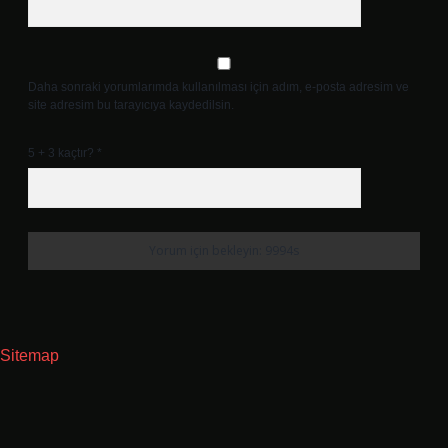
Daha sonraki yorumlarımda kullanılması için adım, e-posta adresim ve
site adresim bu tarayıcıya kaydedilsin.
5 + 3 kaçtır?
*
Sitemap