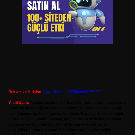
Reklam ve İletişim:
Skype: live:.cid.575569c608265c69
Yasal Uyarı:
Bu internet sitesi, herhangi bir marka, kurum veya şahıs
şirketi ile hiçbir bağlantısı bulunmamaktadır. Sitede yalnızca kendi
hazırladığımız makaleler paylaşılmaktadır. Burada yer alan içerikler
haber niteliği taşımamakta olup, gerçek kurum ve kişiler hakkında
paylaşım yapılmamaktadır. Gerçek kurum ve kişiler ile isim
benzerlikleri tamamen tesadüfidir. Sitemizdeki bilgiler taslak