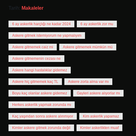
Tarih:
Makaleler
6 ay askerlik harçlığı ne kadar 2024
6 ay askerlik zor mu
Askere gitmek istemiyorum ne yapmalıyım
Askere gitmemek caiz mi
Askere gitmemek mümkün mü
Askere gitmemenin cezası ne
Askere hangi hastalıklar gidemez
Askere hiç gitmemek kaç TL
Askere zorla alma var mı
Boyu kaç olanlar askere gidemez
Gayleri askere alıyorlar mı
Herkes askerlik yapmak zorunda mı
Kaç yaşından sonra askere alınmıyor
Kim askerlik yapamaz
Kimler askere gitmek zorunda değil
Kimler askerlikten muaf