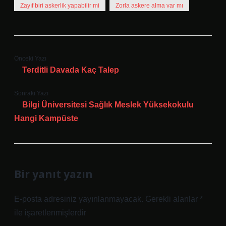
Zayıf biri askerlik yapabilir mi
Zorla askere alma var mı
Önceki Yazı
Terditli Davada Kaç Talep
Sonraki Yazı
Bilgi Üniversitesi Sağlık Meslek Yüksekokulu
Hangi Kampüste
Bir yanıt yazın
E-posta adresiniz yayınlanmayacak.
Gerekli alanlar
*
ile işaretlenmişlerdir