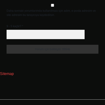
Daha sonraki yorumlarımda kullanılması için adım, e-posta adresim ve
site adresim bu tarayıcıya kaydedilsin.
9 - 5 kaçtır?
*
Sitemap