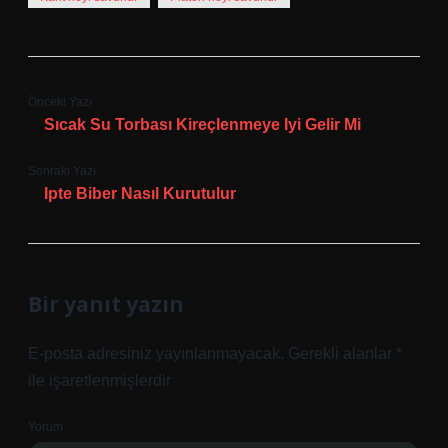
Önceki Yazı
Sıcak Su Torbası Kireçlenmeye Iyi Gelir Mi
Sonraki Yazı
Ipte Biber Nasıl Kurutulur
Bir yanıt yazın
E-posta adresiniz yayınlanmayacak.
Gerekli alanlar
*
ile işaretlenmişlerdir
Yorum