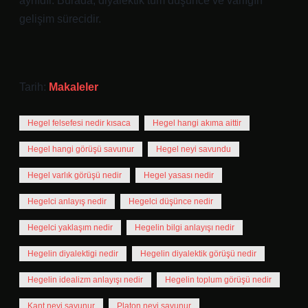
aynıdır. Burada, diyalektik tüm düşünce ve varlığın
gelişim sürecidir.
Tarih:
Makaleler
Hegel felsefesi nedir kısaca
Hegel hangi akıma aittir
Hegel hangi görüşü savunur
Hegel neyi savundu
Hegel varlık görüşü nedir
Hegel yasası nedir
Hegelci anlayış nedir
Hegelci düşünce nedir
Hegelci yaklaşım nedir
Hegelin bilgi anlayışı nedir
Hegelin diyalektigi nedir
Hegelin diyalektik görüşü nedir
Hegelin idealizm anlayışı nedir
Hegelin toplum görüşü nedir
Kant neyi savunur
Platon neyi savunur