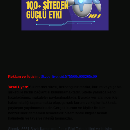
Reklam ve İletişim:
Skype: live:.cid.575569c608265c69
Yasal Uyarı:
Bu internet sitesi, herhangi bir marka, kurum veya şahıs
şirketi ile hiçbir bağlantısı bulunmamaktadır. Sitede yalnızca kendi
hazırladığımız makaleler paylaşılmaktadır. Burada yer alan içerikler
haber niteliği taşımamakta olup, gerçek kurum ve kişiler hakkında
paylaşım yapılmamaktadır. Gerçek kurum ve kişiler ile isim
benzerlikleri tamamen tesadüfidir. Sitemizdeki bilgiler taslak
halindedir ve tavsiye niteliği taşımazlar.
Sitemiz, 5651 Sayılı Kanun gereğince Bilgi Teknolojileri ve İletişim