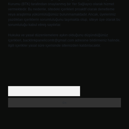
Kurumu (BTK) tarafından onaylanmış bir Yer Sağlayıcı olarak hizmet
vermektedir. Bu nedenle, sitedeki içerikleri proaktif olarak denetleme
veya araştırma yükümlülüğümüz bulunmamaktadır. Ancak, üyelerimiz
yazdıkları içeriklerin sorumluluğunu taşımakta olup, siteye üye olarak bu
sorumluluğu kabul etmiş sayılırlar.
Hukuka ve yasal düzenlemelere aykırı olduğunu düşündüğünüz
içerikleri,
backlinkpanelicomtr@gmail.com
adresine bildirmeniz halinde,
ilgili içerikler yasal süre içerisinde sitemizden kaldırılacaktır.
Arama